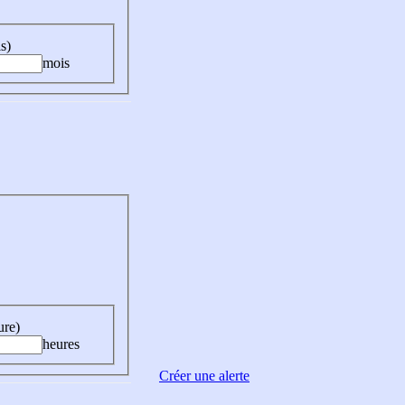
s)
mois
ure)
heures
Créer une alerte