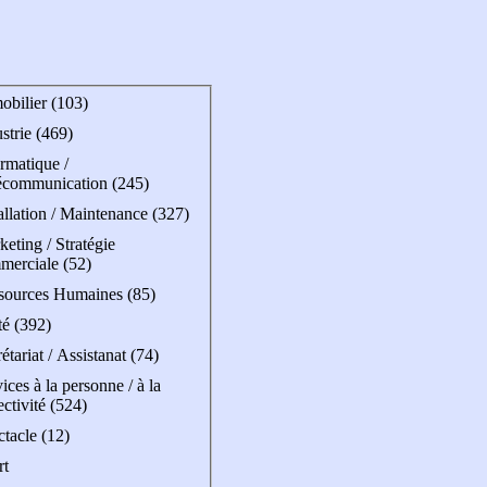
obilier (103)
strie (469)
rmatique /
écommunication (245)
allation / Maintenance (327)
eting / Stratégie
merciale (52)
sources Humaines (85)
té (392)
étariat / Assistanat (74)
ices à la personne / à la
ectivité (524)
tacle (12)
rt