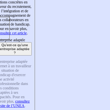
tions concrètes en
veur du recrutement,
 l’intégration et de
’accompagnement de
s collaborateurs en
tuation de handicap.
ur en savoir plus,
nsultez cet article
.
treprise adaptée
Qu'est-ce qu'une
entreprise adaptée
?
entreprise adaptée
rmet à un travailleur
 situation de
ndicap d'exercer
e activité
ofessionnelle dans
s conditions
aptées à ses
pacités. Pour en
voir plus,
consultez
 site de l’UNEA
.