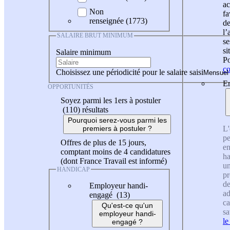
ac
Non
fa
renseignée (1773)
de
l
SALAIRE BRUT MINIMUM
se
si
Salaire minimum
Po
co
Choisissez une périodicité pour le salaire saisi
En
OPPORTUNITÉS
Soyez parmi les 1ers à postuler
(110)
résultats
Pourquoi serez-vous parmi les
L'
premiers à postuler ?
pe
Offres de plus de 15 jours,
en
comptant moins de 4 candidatures
ha
(dont France Travail est informé)
un
HANDICAP
pr
de
Employeur handi-
ad
engagé (13)
ca
Qu'est-ce qu'un
sa
employeur handi-
le
engagé ?