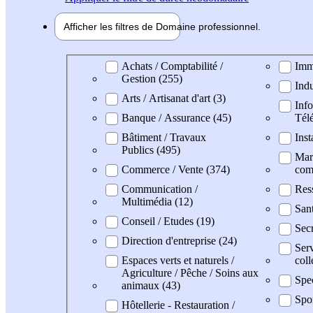
Afficher les filtres de
Domaine pro
fessionnel
Domaine professionel
Achats / Comptabilité /
Imm
Gestion (255)
Indu
Arts / Artisanat d'art (3)
Info
Banque / Assurance (45)
Tél
Bâtiment / Travaux
Inst
Publics (495)
Mark
Commerce / Vente (374)
com
Communication /
Res
Multimédia (12)
San
Conseil / Etudes (19)
Secr
Direction d'entreprise (24)
Serv
Espaces verts et naturels /
coll
Agriculture / Pêche / Soins aux
Spec
animaux (43)
Spo
Hôtellerie - Restauration /