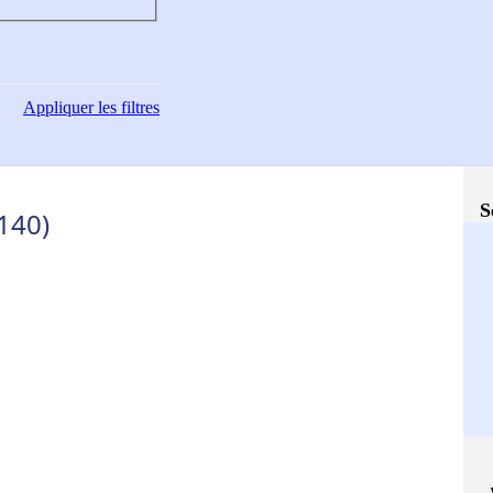
Appliquer
les filtres
S
3140)