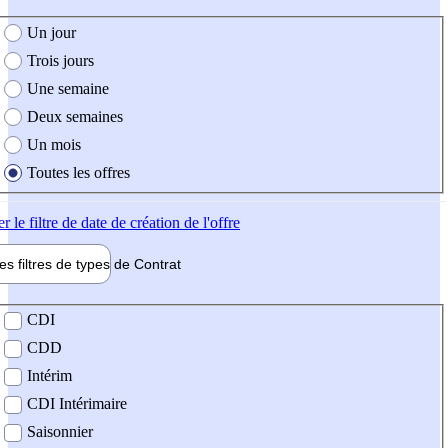
e création de l'offre
Un jour
Trois jours
Une semaine
Deux semaines
Un mois
Toutes les offres
er
le filtre de date de création de l'offre
les filtres de types de
Contrat
de contrat
CDI
CDD
Intérim
CDI Intérimaire
Saisonnier