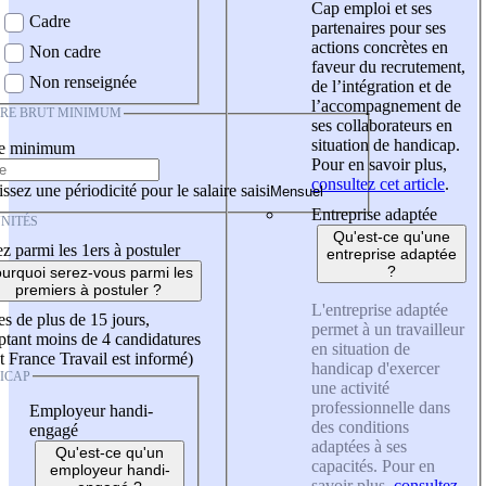
Cap emploi et ses
Cadre
partenaires pour ses
actions concrètes en
Non cadre
faveur du recrutement,
Non renseignée
de l’intégration et de
l’accompagnement de
IRE BRUT MINIMUM
ses collaborateurs en
situation de handicap.
re minimum
Pour en savoir plus,
consultez cet article
.
ssez une périodicité pour le salaire saisi
Entreprise adaptée
NITÉS
Qu'est-ce qu'une
z parmi les 1ers à postuler
entreprise adaptée
?
urquoi serez-vous parmi les
premiers à postuler ?
L'entreprise adaptée
es de plus de 15 jours,
permet à un travailleur
tant moins de 4 candidatures
en situation de
t France Travail est informé)
handicap d'exercer
ICAP
une activité
professionnelle dans
Employeur handi-
des conditions
engagé
adaptées à ses
Qu'est-ce qu'un
capacités. Pour en
employeur handi-
savoir plus,
consultez