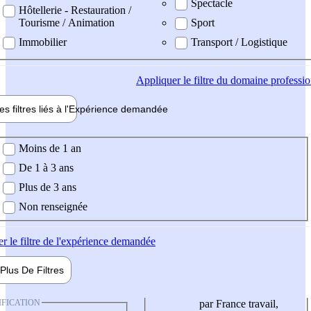
Spectacle
Hôtellerie - Restauration /
Tourisme / Animation
Sport
Immobilier
Transport / Logistique
Appliquer
le filtre du domaine professi
es filtres liés à l'
Expérience
demandée
ience demandée
Moins de 1 an
De 1 à 3 ans
Plus de 3 ans
Non renseignée
er
le filtre de l'expérience demandée
Plus De
Filtres
IFICATION
par France travail,