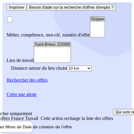
Imprimer
Besoin d'aide sur la recherche d'offres d'emploi ?
Métier, compétence, mot-clé, numéro d'offre
Lieu de travail
Distance autour du lieu choisi
Rechercher
des offres
Créer une alerte
Qui sont n
icher uniquement
 offres France Travail
Cette action recharge la liste des offres
les filtres de
Date de création
de l'offre