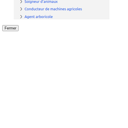
Fermer
Fermer
le détail de l'offre
/
Offre
sur
Offre précéden