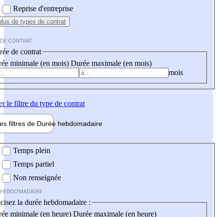
Reprise d'entreprise
plus
de types de contrat
 DE CONTRAT
ée de contrat
ée minimale (en mois)
Durée maximale (en mois)
mois
er
le filtre du type de contrat
les filtres de
Durée hebdo
madaire
 hebdomadaire
Temps plein
Temps partiel
Non renseignée
 HEBDOMADAIRE
cisez la durée hebdomadaire :
ée minimale (en heure)
Durée maximale (en heure)