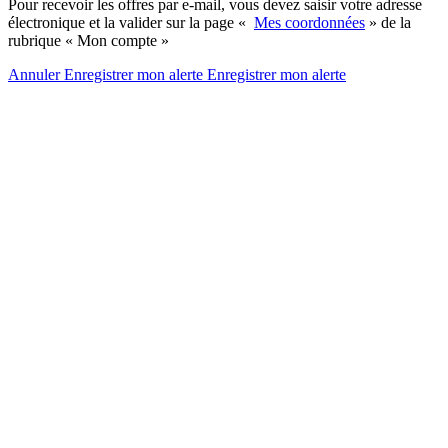
Pour recevoir les offres par e-mail, vous devez saisir votre adresse
électronique et la valider sur la page «
Mes coordonnées
» de la
rubrique « Mon compte »
Annuler
Enregistrer mon alerte
Enregistrer
mon alerte