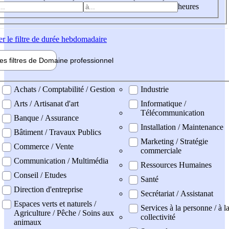
heures
er
le filtre de durée hebdomadaire
les filtres de
Domaine pro
fessionnel
ne professionel
Achats / Comptabilité / Gestion
Industrie
Arts / Artisanat d'art
Informatique /
Télécommunication
Banque / Assurance
Installation / Maintenance
Bâtiment / Travaux Publics
Marketing / Stratégie
Commerce / Vente
commerciale
Communication / Multimédia
Ressources Humaines
Conseil / Etudes
Santé
Direction d'entreprise
Secrétariat / Assistanat
Espaces verts et naturels /
Services à la personne / à l
Agriculture / Pêche / Soins aux
collectivité
animaux