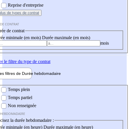
Reprise d'entreprise
plus
de types de contrat
 DE CONTRAT
ée de contrat
ée minimale (en mois)
Durée maximale (en mois)
mois
er
le filtre du type de contrat
les filtres de
Durée hebdo
madaire
 hebdomadaire
Temps plein
Temps partiel
Non renseignée
 HEBDOMADAIRE
cisez la durée hebdomadaire :
ée minimale (en heure)
Durée maximale (en heure)