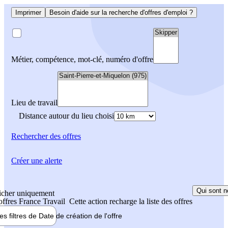
Imprimer
Besoin d'aide sur la recherche d'offres d'emploi ?
Métier, compétence, mot-clé, numéro d'offre
Lieu de travail
Distance autour du lieu choisi
Rechercher
des offres
Créer une alerte
Qui sont n
icher uniquement
 offres France Travail
Cette action recharge la liste des offres
les filtres de
Date de création
de l'offre