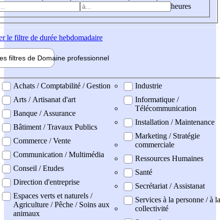
heures
er
le filtre de durée hebdomadaire
les filtres de
Domaine pro
fessionnel
ne professionel
Achats / Comptabilité / Gestion
Industrie
Arts / Artisanat d'art
Informatique /
Télécommunication
Banque / Assurance
Installation / Maintenance
Bâtiment / Travaux Publics
Marketing / Stratégie
Commerce / Vente
commerciale
Communication / Multimédia
Ressources Humaines
Conseil / Etudes
Santé
Direction d'entreprise
Secrétariat / Assistanat
Espaces verts et naturels /
Services à la personne / à l
Agriculture / Pêche / Soins aux
collectivité
animaux