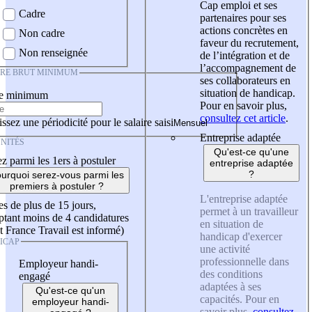
Cap emploi et ses
Cadre
partenaires pour ses
actions concrètes en
Non cadre
faveur du recrutement,
Non renseignée
de l’intégration et de
l’accompagnement de
IRE BRUT MINIMUM
ses collaborateurs en
situation de handicap.
re minimum
Pour en savoir plus,
consultez cet article
.
ssez une périodicité pour le salaire saisi
Entreprise adaptée
NITÉS
Qu'est-ce qu'une
z parmi les 1ers à postuler
entreprise adaptée
?
urquoi serez-vous parmi les
premiers à postuler ?
L'entreprise adaptée
es de plus de 15 jours,
permet à un travailleur
tant moins de 4 candidatures
en situation de
t France Travail est informé)
handicap d'exercer
ICAP
une activité
professionnelle dans
Employeur handi-
des conditions
engagé
adaptées à ses
Qu'est-ce qu'un
capacités. Pour en
employeur handi-
savoir plus,
consultez