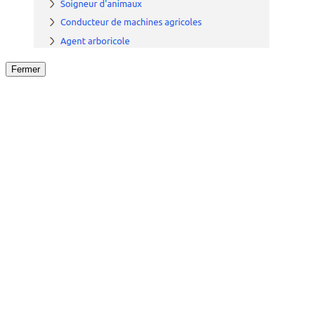
Fermer
Fermer
le détail de l'offre
/
Offre
sur
Offre précéden