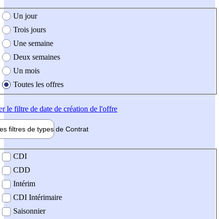
e création de l'offre
Un jour
Trois jours
Une semaine
Deux semaines
Un mois
Toutes les offres
er
le filtre de date de création de l'offre
les filtres de types de
Contrat
de contrat
CDI
CDD
Intérim
CDI Intérimaire
Saisonnier