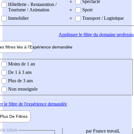
Spectacle
Hôtellerie - Restauration /
Tourisme / Animation
Sport
Immobilier
Transport / Logistique
Appliquer
le filtre du domaine professi
es filtres liés à l'
Expérience
demandée
ience demandée
Moins de 1 an
De 1 à 3 ans
Plus de 3 ans
Non renseignée
er
le filtre de l'expérience demandée
Plus De
Filtres
IFICATION
par France travail,