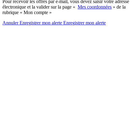
Pour recevoir les offres par e-mail, vous devez saisir votre adresse
électronique et la valider sur la page «
Mes coordonnées
» de la
rubrique « Mon compte »
Annuler
Enregistrer mon alerte
Enregistrer
mon alerte