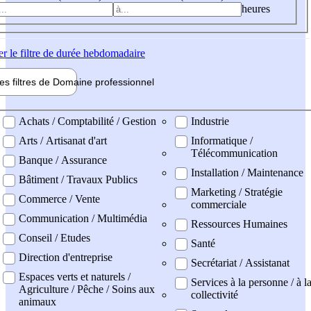
heures
er
le filtre de durée hebdomadaire
les filtres de
Domaine pro
fessionnel
ne professionel
Achats / Comptabilité / Gestion
Industrie
Arts / Artisanat d'art
Informatique /
Télécommunication
Banque / Assurance
Installation / Maintenance
Bâtiment / Travaux Publics
Marketing / Stratégie
Commerce / Vente
commerciale
Communication / Multimédia
Ressources Humaines
Conseil / Etudes
Santé
Direction d'entreprise
Secrétariat / Assistanat
Espaces verts et naturels /
Services à la personne / à l
Agriculture / Pêche / Soins aux
collectivité
animaux