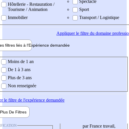
Spectacle
Hôtellerie - Restauration /
Tourisme / Animation
Sport
Immobilier
Transport / Logistique
Appliquer
le filtre du domaine professi
es filtres liés à l'
Expérience
demandée
ience demandée
Moins de 1 an
De 1 à 3 ans
Plus de 3 ans
Non renseignée
er
le filtre de l'expérience demandée
Plus De
Filtres
IFICATION
par France travail,