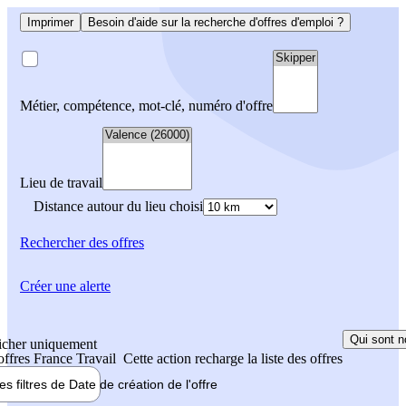
Imprimer
Besoin d'aide sur la recherche d'offres d'emploi ?
Métier, compétence, mot-clé, numéro d'offre
Lieu de travail
Distance autour du lieu choisi
Rechercher
des offres
Créer une alerte
Qui sont n
icher uniquement
 offres France Travail
Cette action recharge la liste des offres
les filtres de
Date de création
de l'offre