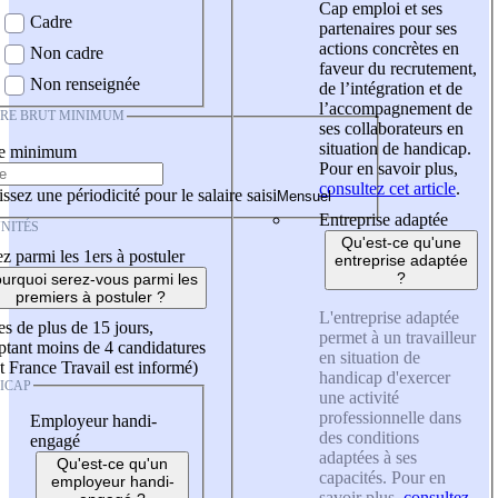
Cap emploi et ses
Cadre
partenaires pour ses
actions concrètes en
Non cadre
faveur du recrutement,
Non renseignée
de l’intégration et de
l’accompagnement de
IRE BRUT MINIMUM
ses collaborateurs en
situation de handicap.
re minimum
Pour en savoir plus,
consultez cet article
.
ssez une périodicité pour le salaire saisi
Entreprise adaptée
NITÉS
Qu'est-ce qu'une
z parmi les 1ers à postuler
entreprise adaptée
?
urquoi serez-vous parmi les
premiers à postuler ?
L'entreprise adaptée
es de plus de 15 jours,
permet à un travailleur
tant moins de 4 candidatures
en situation de
t France Travail est informé)
handicap d'exercer
ICAP
une activité
professionnelle dans
Employeur handi-
des conditions
engagé
adaptées à ses
Qu'est-ce qu'un
capacités. Pour en
employeur handi-
savoir plus,
consultez