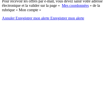
Pour recevoir les offres par e-mail, vous devez saisir votre adresse
électronique et la valider sur la page «
Mes coordonnées
» de la
rubrique « Mon compte »
Annuler
Enregistrer mon alerte
Enregistrer
mon alerte