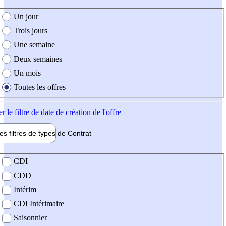
e création de l'offre
Un jour
Trois jours
Une semaine
Deux semaines
Un mois
Toutes les offres
er
le filtre de date de création de l'offre
les filtres de types de
Contrat
de contrat
CDI
CDD
Intérim
CDI Intérimaire
Saisonnier