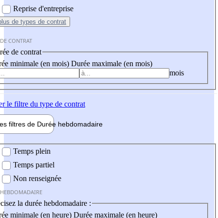
Reprise d'entreprise
plus
de types de contrat
 DE CONTRAT
ée de contrat
ée minimale (en mois)
Durée maximale (en mois)
mois
er
le filtre du type de contrat
les filtres de
Durée hebdo
madaire
 hebdomadaire
Temps plein
Temps partiel
Non renseignée
 HEBDOMADAIRE
cisez la durée hebdomadaire :
ée minimale (en heure)
Durée maximale (en heure)