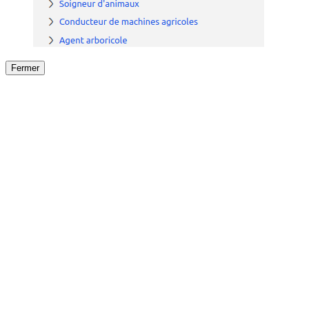
Fermer
Fermer
le détail de l'offre
/
Offre
sur
Offre précéden