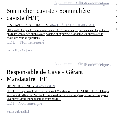
Ajouter cette offre à ma sélection
CDD
Non renseigné
Sommelier-caviste / Sommelière-
caviste (H/F)
LES CAVES SAINT CHARLES -
84 - CHÂTEAUNEUF-DU-PAPE
Offre collectée par La bonne alternance : Le Sommelier, expert en vins et spiritueux,
guide les choix des clients avec passion et expertise. Conseille les clients sur le
choix des vins et spiritueux...
CDD - Non renseigné
Publié il y a 17 jours
Ajouter cette offre à ma sélection
CDI
Non renseigné
Responsable de Cave - Gérant
Mandataire H/F
OPENSOURCING -
84 - AVIGNON
POSTE : Responsable de Cave - Gérant Mandataire H/F DESCRIPTION : Chaque
journée est différente. Véritable ambassadeur de votre magasin, vous accompagnez
vos clients dans leurs achats et faites vivre...
CDI - Non renseigné
Publié aujourd'hui