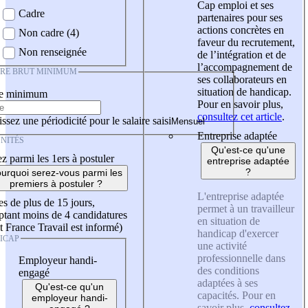
Cap emploi et ses
Cadre
partenaires pour ses
actions concrètes en
Non cadre (4)
faveur du recrutement,
Non renseignée
de l’intégration et de
l’accompagnement de
IRE BRUT MINIMUM
ses collaborateurs en
situation de handicap.
re minimum
Pour en savoir plus,
consultez cet article
.
ssez une périodicité pour le salaire saisi
Entreprise adaptée
NITÉS
Qu'est-ce qu'une
z parmi les 1ers à postuler
entreprise adaptée
?
urquoi serez-vous parmi les
premiers à postuler ?
L'entreprise adaptée
es de plus de 15 jours,
permet à un travailleur
tant moins de 4 candidatures
en situation de
t France Travail est informé)
handicap d'exercer
ICAP
une activité
professionnelle dans
Employeur handi-
des conditions
engagé
adaptées à ses
Qu'est-ce qu'un
capacités. Pour en
employeur handi-
savoir plus,
consultez