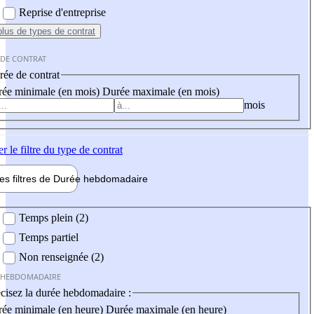
Reprise d'entreprise
plus
de types de contrat
 DE CONTRAT
ée de contrat
ée minimale (en mois)
Durée maximale (en mois)
mois
er
le filtre du type de contrat
les filtres de
Durée hebdo
madaire
 hebdomadaire
Temps plein (2)
Temps partiel
Non renseignée (2)
 HEBDOMADAIRE
cisez la durée hebdomadaire :
ée minimale (en heure)
Durée maximale (en heure)