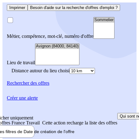
Imprimer
Besoin d'aide sur la recherche d'offres d'emploi ?
Métier, compétence, mot-clé, numéro d'offre
Lieu de travail
Distance autour du lieu choisi
Rechercher
des offres
Créer une alerte
Qui sont n
icher uniquement
 offres France Travail
Cette action recharge la liste des offres
les filtres de
Date de création
de l'offre