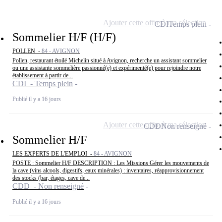
Ajouter cette offre à ma sélection
CDI
Temps plein
Sommelier H/F (H/F)
POLLEN -
84 - AVIGNON
Pollen, restaurant étoilé Michelin situé à Avignon, recherche un assistant sommelier
ou une assistante sommelière passionné(e) et expérimenté(e) pour rejoindre notre
établissement à partir de...
CDI - Temps plein
Publié il y a 16 jours
Ajouter cette offre à ma sélection
CDD
Non renseigné
Sommelier H/F
LES EXPERTS DE L'EMPLOI -
84 - AVIGNON
POSTE : Sommelier H/F DESCRIPTION : Les Missions Gérer les mouvements de
la cave (vins alcools, digestifs, eaux minérales) : inventaires, réapprovisionnement
des stocks (bar, étages, cave de...
CDD - Non renseigné
Publié il y a 16 jours