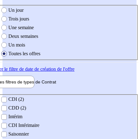
e création de l'offre
Un jour
Trois jours
Une semaine
Deux semaines
Un mois
Toutes les offres
er
le filtre de date de création de l'offre
les filtres de types de
Contrat
de contrat
CDI (2)
CDD (2)
Intérim
CDI Intérimaire
Saisonnier