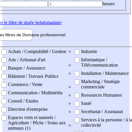
heures
er
le filtre de durée hebdomadaire
les filtres de
Domaine pro
fessionnel
ne professionel
Achats / Comptabilité / Gestion
Industrie
Arts / Artisanat d'art
Informatique /
Télécommunication
Banque / Assurance
Installation / Maintenance
Bâtiment / Travaux Publics
Marketing / Stratégie
Commerce / Vente
commerciale
Communication / Multimédia
Ressources Humaines
Conseil / Etudes
Santé
Direction d'entreprise
Secrétariat / Assistanat
Espaces verts et naturels /
Services à la personne / à l
Agriculture / Pêche / Soins aux
collectivité
animaux (1)