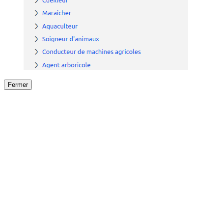
Fermer
Fermer
le détail de l'offre
/
Offre
sur
Offre précéden