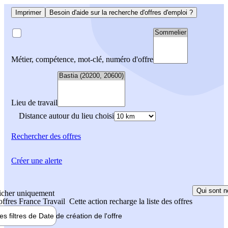
Imprimer
Besoin d'aide sur la recherche d'offres d'emploi ?
Métier, compétence, mot-clé, numéro d'offre
Lieu de travail
Distance autour du lieu choisi
Rechercher
des offres
Créer une alerte
Qui sont n
icher uniquement
 offres France Travail
Cette action recharge la liste des offres
les filtres de
Date de création
de l'offre