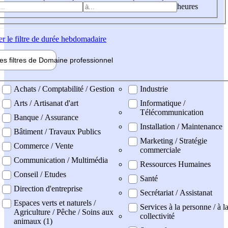
heures
er
le filtre de durée hebdomadaire
les filtres de
Domaine pro
fessionnel
ne professionel
Achats / Comptabilité / Gestion
Industrie
Arts / Artisanat d'art
Informatique /
Télécommunication
Banque / Assurance
Installation / Maintenance
Bâtiment / Travaux Publics
Marketing / Stratégie
Commerce / Vente
commerciale
Communication / Multimédia
Ressources Humaines
Conseil / Etudes
Santé
Direction d'entreprise
Secrétariat / Assistanat
Espaces verts et naturels /
Services à la personne / à l
Agriculture / Pêche / Soins aux
collectivité
animaux (1)