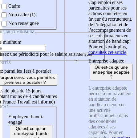
Cap emploi et ses
Cadre
partenaires pour ses
actions concrètes en
Non cadre (1)
faveur du recrutement,
Non renseignée
de l’intégration et de
l’accompagnement de
IRE BRUT MINIMUM
ses collaborateurs en
situation de handicap.
re minimum
Pour en savoir plus,
consultez cet article
.
ssez une périodicité pour le salaire saisi
Entreprise adaptée
NITÉS
Qu'est-ce qu'une
z parmi les 1ers à postuler
entreprise adaptée
?
urquoi serez-vous parmi les
premiers à postuler ?
L'entreprise adaptée
es de plus de 15 jours,
permet à un travailleur
tant moins de 4 candidatures
en situation de
t France Travail est informé)
handicap d'exercer
ICAP
une activité
professionnelle dans
Employeur handi-
des conditions
engagé
adaptées à ses
Qu'est-ce qu'un
capacités. Pour en
employeur handi-
savoir plus,
consultez