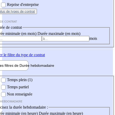
Reprise d'entreprise
plus
de types de contrat
 DE CONTRAT
ée de contrat
ée minimale (en mois)
Durée maximale (en mois)
mois
er
le filtre du type de contrat
les filtres de
Durée hebdo
madaire
 hebdomadaire
Temps plein (1)
Temps partiel
Non renseignée
 HEBDOMADAIRE
cisez la durée hebdomadaire :
ée minimale (en heure)
Durée maximale (en heure)