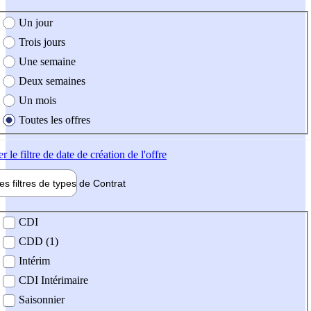
e création de l'offre
Un jour
Trois jours
Une semaine
Deux semaines
Un mois
Toutes les offres
er
le filtre de date de création de l'offre
les filtres de types de
Contrat
de contrat
CDI
CDD (1)
Intérim
CDI Intérimaire
Saisonnier