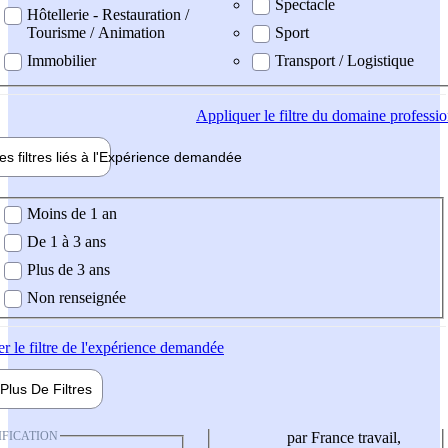
Spectacle
Hôtellerie - Restauration /
Tourisme / Animation
Sport
Immobilier
Transport / Logistique
Appliquer
le filtre du domaine professi
es filtres liés à l'
Expérience
demandée
ience demandée
Moins de 1 an
De 1 à 3 ans
Plus de 3 ans
Non renseignée
er
le filtre de l'expérience demandée
Plus De
Filtres
IFICATION
par France travail,