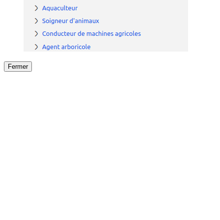
Fermer
Fermer
le détail de l'offre
/
Offre
sur
Offre précéden