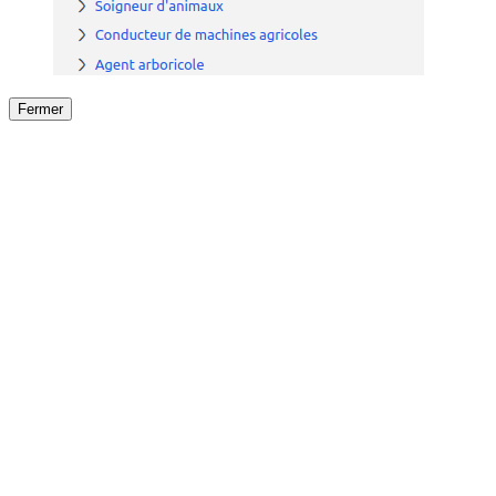
Fermer
Fermer
le détail de l'offre
/
Offre
sur
Offre précéden