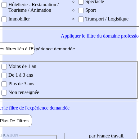
Spectacle
Hôtellerie - Restauration /
Tourisme / Animation
Sport
Immobilier
Transport / Logistique
Appliquer
le filtre du domaine professi
es filtres liés à l'
Expérience
demandée
ience demandée
Moins de 1 an
De 1 à 3 ans
Plus de 3 ans
Non renseignée
er
le filtre de l'expérience demandée
Plus De
Filtres
IFICATION
par France travail,