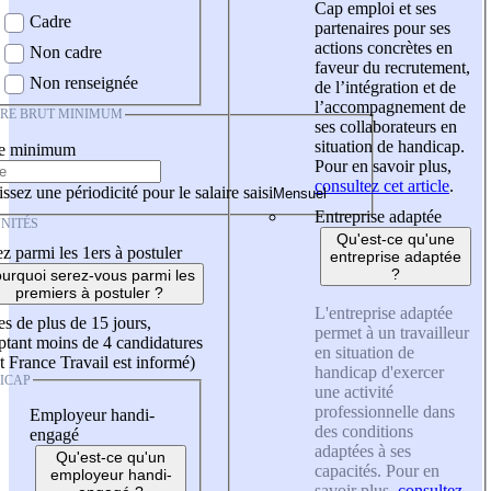
Cap emploi et ses
Cadre
partenaires pour ses
actions concrètes en
Non cadre
faveur du recrutement,
Non renseignée
de l’intégration et de
l’accompagnement de
IRE BRUT MINIMUM
ses collaborateurs en
situation de handicap.
re minimum
Pour en savoir plus,
consultez cet article
.
ssez une périodicité pour le salaire saisi
Entreprise adaptée
NITÉS
Qu'est-ce qu'une
z parmi les 1ers à postuler
entreprise adaptée
?
urquoi serez-vous parmi les
premiers à postuler ?
L'entreprise adaptée
es de plus de 15 jours,
permet à un travailleur
tant moins de 4 candidatures
en situation de
t France Travail est informé)
handicap d'exercer
ICAP
une activité
professionnelle dans
Employeur handi-
des conditions
engagé
adaptées à ses
Qu'est-ce qu'un
capacités. Pour en
employeur handi-
savoir plus,
consultez