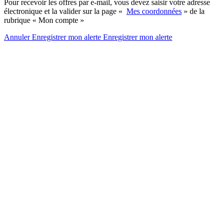
Pour recevoir les offres par e-mail, vous devez saisir votre adresse
électronique et la valider sur la page «
Mes coordonnées
» de la
rubrique « Mon compte »
Annuler
Enregistrer mon alerte
Enregistrer
mon alerte