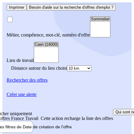
Imprimer
Besoin d'aide sur la recherche d'offres d'emploi ?
Métier, compétence, mot-clé, numéro d'offre
Lieu de travail
Distance autour du lieu choisi
Rechercher
des offres
Créer une alerte
Qui sont n
icher uniquement
 offres France Travail
Cette action recharge la liste des offres
les filtres de
Date de création
de l'offre