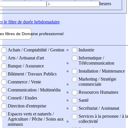
heures
er
le filtre de durée hebdomadaire
les filtres de
Domaine pro
fessionnel
ne professionel
Achats / Comptabilité / Gestion
Industrie
Arts / Artisanat d'art
Informatique /
Télécommunication
Banque / Assurance
Installation / Maintenance
Bâtiment / Travaux Publics
Marketing / Stratégie
Commerce / Vente
commerciale
Communication / Multimédia
Ressources Humaines
Conseil / Etudes
Santé
Direction d'entreprise
Secrétariat / Assistanat
Espaces verts et naturels /
Services à la personne / à l
Agriculture / Pêche / Soins aux
collectivité
animaux