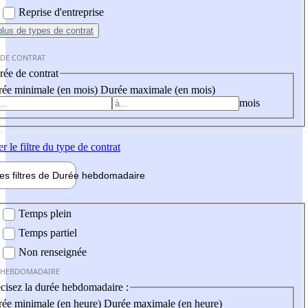
Reprise d'entreprise
plus
de types de contrat
 DE CONTRAT
ée de contrat
ée minimale (en mois)
Durée maximale (en mois)
mois
er
le filtre du type de contrat
les filtres de
Durée hebdo
madaire
 hebdomadaire
Temps plein
Temps partiel
Non renseignée
 HEBDOMADAIRE
cisez la durée hebdomadaire :
ée minimale (en heure)
Durée maximale (en heure)