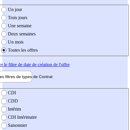
e création de l'offre
Un jour
Trois jours
Une semaine
Deux semaines
Un mois
Toutes les offres
er
le filtre de date de création de l'offre
les filtres de types de
Contrat
de contrat
CDI
CDD
Intérim
CDI Intérimaire
Saisonnier