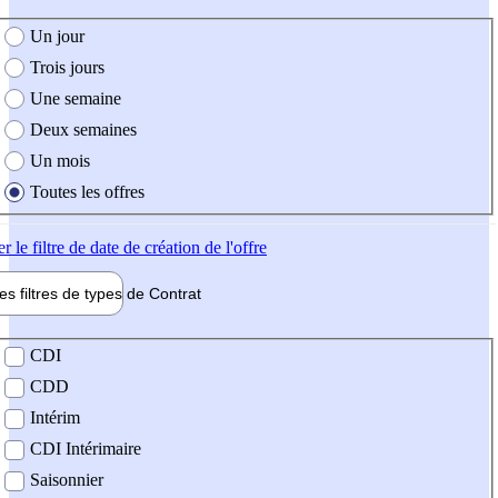
e création de l'offre
Un jour
Trois jours
Une semaine
Deux semaines
Un mois
Toutes les offres
er
le filtre de date de création de l'offre
les filtres de types de
Contrat
de contrat
CDI
CDD
Intérim
CDI Intérimaire
Saisonnier