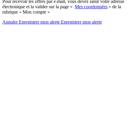
Pour recevoir les offres par e-mail, vous devez saisir votre adresse
électronique et la valider sur la page «
Mes coordonnées
» de la
rubrique « Mon compte »
Annuler
Enregistrer mon alerte
Enregistrer
mon alerte