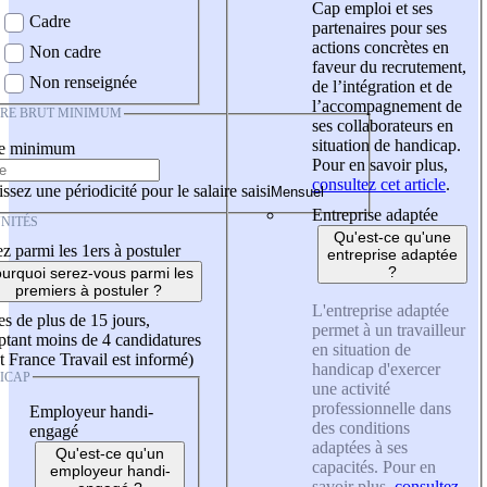
Cap emploi et ses
Cadre
partenaires pour ses
actions concrètes en
Non cadre
faveur du recrutement,
Non renseignée
de l’intégration et de
l’accompagnement de
IRE BRUT MINIMUM
ses collaborateurs en
situation de handicap.
re minimum
Pour en savoir plus,
consultez cet article
.
ssez une périodicité pour le salaire saisi
Entreprise adaptée
NITÉS
Qu'est-ce qu'une
z parmi les 1ers à postuler
entreprise adaptée
?
urquoi serez-vous parmi les
premiers à postuler ?
L'entreprise adaptée
es de plus de 15 jours,
permet à un travailleur
tant moins de 4 candidatures
en situation de
t France Travail est informé)
handicap d'exercer
ICAP
une activité
professionnelle dans
Employeur handi-
des conditions
engagé
adaptées à ses
Qu'est-ce qu'un
capacités. Pour en
employeur handi-
savoir plus,
consultez