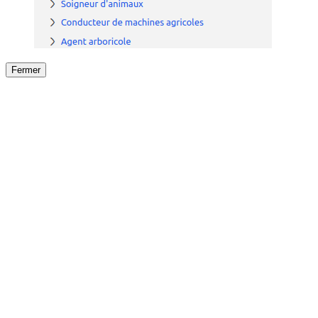
Fermer
Fermer
le détail de l'offre
/
Offre
sur
Offre précéden