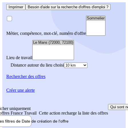
Imprimer
Besoin d'aide sur la recherche d'offres d'emploi ?
Métier, compétence, mot-clé, numéro d'offre
Lieu de travail
Distance autour du lieu choisi
Rechercher
des offres
Créer une alerte
Qui sont n
icher uniquement
 offres France Travail
Cette action recharge la liste des offres
les filtres de
Date de création
de l'offre