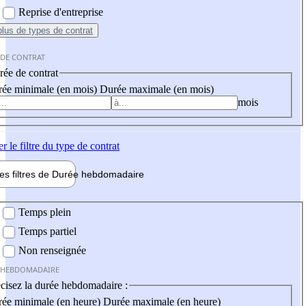
Reprise d'entreprise
plus
de types de contrat
 DE CONTRAT
ée de contrat
ée minimale (en mois)
Durée maximale (en mois)
mois
er
le filtre du type de contrat
les filtres de
Durée hebdo
madaire
 hebdomadaire
Temps plein
Temps partiel
Non renseignée
 HEBDOMADAIRE
cisez la durée hebdomadaire :
ée minimale (en heure)
Durée maximale (en heure)