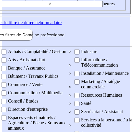
heures
er
le filtre de durée hebdomadaire
les filtres de
Domaine pro
fessionnel
ne professionel
Achats / Comptabilité / Gestion
Industrie
Arts / Artisanat d'art
Informatique /
Télécommunication
Banque / Assurance
Installation / Maintenance
Bâtiment / Travaux Publics
Marketing / Stratégie
Commerce / Vente
commerciale
Communication / Multimédia
Ressources Humaines
Conseil / Etudes
Santé
Direction d'entreprise
Secrétariat / Assistanat
Espaces verts et naturels /
Services à la personne / à l
Agriculture / Pêche / Soins aux
collectivité
animaux