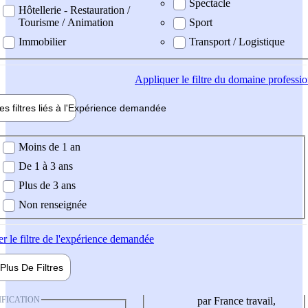
Spectacle
Hôtellerie - Restauration /
Tourisme / Animation
Sport
Immobilier
Transport / Logistique
Appliquer
le filtre du domaine professi
es filtres liés à l'
Expérience
demandée
ience demandée
Moins de 1 an
De 1 à 3 ans
Plus de 3 ans
Non renseignée
er
le filtre de l'expérience demandée
Plus De
Filtres
IFICATION
par France travail,