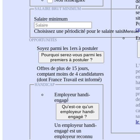
de
l
SALAIRE BRUT MINIMUM
se
si
Salaire minimum
Po
co
Choisissez une périodicité pour le salaire saisi
En
OPPORTUNITÉS
Soyez parmi les 1ers à postuler
Pourquoi serez-vous parmi les
premiers à postuler ?
L'
Offres de plus de 15 jours,
pe
comptant moins de 4 candidatures
en
(dont France Travail est informé)
ha
HANDICAP
un
pr
Employeur handi-
de
engagé
ad
Qu'est-ce qu'un
ca
employeur handi-
sa
engagé ?
le
Un employeur handi-
engagé est un
employeur reconnu