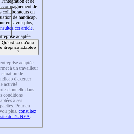
 l’intégration et de
’accompagnement de
s collaborateurs en
tuation de handicap.
ur en savoir plus,
nsultez cet article
.
treprise adaptée
Qu'est-ce qu'une
entreprise adaptée
?
entreprise adaptée
rmet à un travailleur
 situation de
ndicap d'exercer
e activité
ofessionnelle dans
s conditions
aptées à ses
pacités. Pour en
voir plus,
consultez
 site de l’UNEA
.