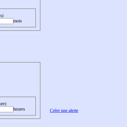
s)
mois
ure)
heures
Créer une alerte