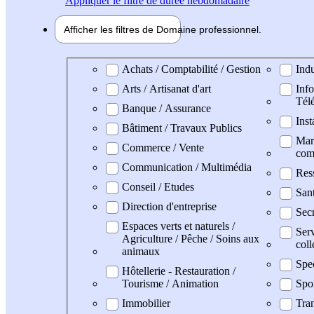
Appliquer
le filtre de durée hebdomadaire
Afficher les filtres de
Domaine pro
fessionnel
Domaine professionel
Achats / Comptabilité / Gestion
Indu
Arts / Artisanat d'art
Info
Tél
Banque / Assurance
Inst
Bâtiment / Travaux Publics
Mark
Commerce / Vente
com
Communication / Multimédia
Res
Conseil / Etudes
San
Direction d'entreprise
Secr
Espaces verts et naturels /
Serv
Agriculture / Pêche / Soins aux
coll
animaux
Spe
Hôtellerie - Restauration /
Tourisme / Animation
Spo
Immobilier
Tran