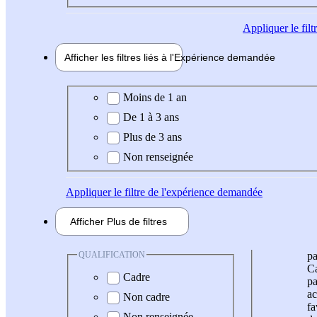
Appliquer
le fil
Afficher les filtres liés à l'
Expérience
demandée
Expérience demandée
Moins de 1 an
De 1 à 3 ans
Plus de 3 ans
Non renseignée
Appliquer
le filtre de l'expérience demandée
Afficher
Plus de
filtres
QUALIFICATION
pa
Ca
Cadre
pa
ac
Non cadre
fa
Non renseignée