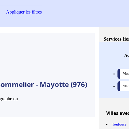
Appliquer
les filtres
Services li
Ac
Mes 
Sommelier - Mayotte (976)
Ma s
hographe ou
Villes
avec
Toulouse