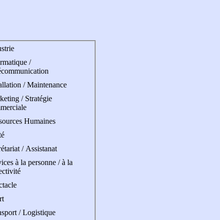
strie
rmatique /
écommunication
allation / Maintenance
eting / Stratégie
merciale
sources Humaines
té
étariat / Assistanat
ices à la personne / à la
ectivité
ctacle
rt
sport / Logistique