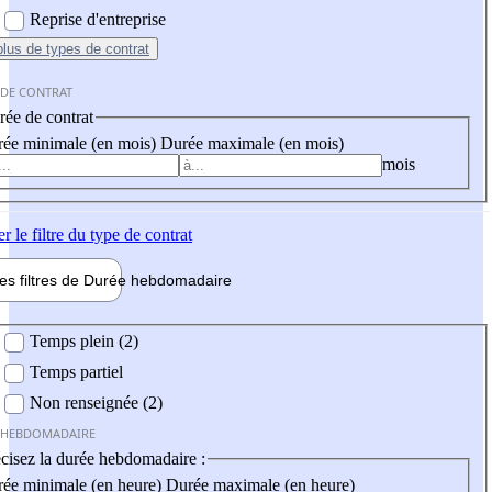
Reprise d'entreprise
plus
de types de contrat
 DE CONTRAT
ée de contrat
ée minimale (en mois)
Durée maximale (en mois)
mois
er
le filtre du type de contrat
les filtres de
Durée hebdo
madaire
 hebdomadaire
Temps plein (2)
Temps partiel
Non renseignée (2)
 HEBDOMADAIRE
cisez la durée hebdomadaire :
ée minimale (en heure)
Durée maximale (en heure)