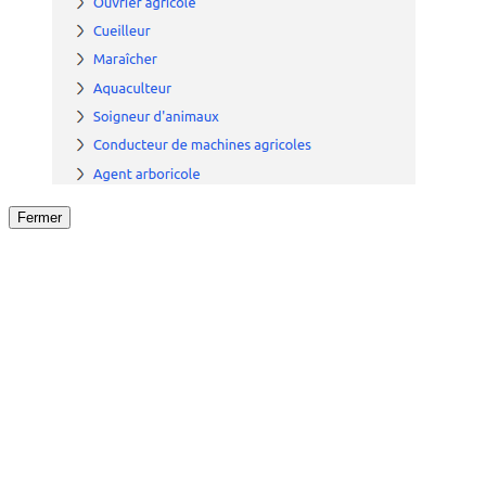
Fermer
Fermer
le détail de l'offre
/
Offre
sur
Offre précéden