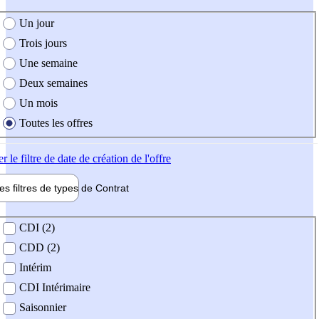
e création de l'offre
Un jour
Trois jours
Une semaine
Deux semaines
Un mois
Toutes les offres
er
le filtre de date de création de l'offre
les filtres de types de
Contrat
de contrat
CDI (2)
CDD (2)
Intérim
CDI Intérimaire
Saisonnier