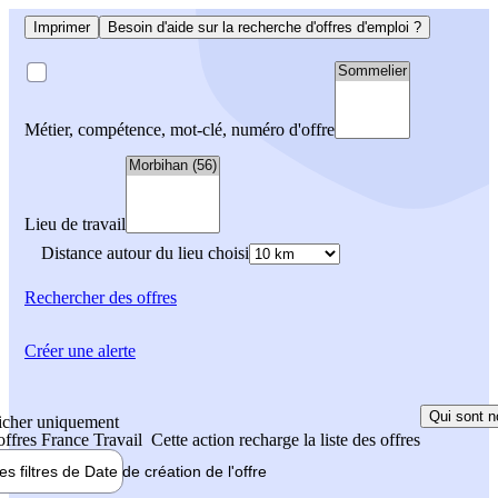
Imprimer
Besoin d'aide sur la recherche d'offres d'emploi ?
Métier, compétence, mot-clé, numéro d'offre
Lieu de travail
Distance autour du lieu choisi
Rechercher
des offres
Créer une alerte
Qui sont n
icher uniquement
 offres France Travail
Cette action recharge la liste des offres
les filtres de
Date de création
de l'offre