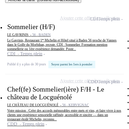
Ajouter cette offre à ma sélection
CDI
Temps plein
Sommelier (H/F)
LE GAVRINIS -
56 - BADEN
Le Gavrinis, Restaurant 1* Michelin et Hôtel situé à Baden 56 proche de Vannes
dans le Golfe du Morbihan, recrute. CDI : Sommelier. Formation mention
sommellerie ou 1ère expérience demandée. Poste...
CDI - Temps plein
Publié il y a plus de 30 jours
Soyez parmi les 1ers à postuler
Ajouter cette offre à ma sélection
CDD
Temps plein
Chef(fe) Sommelier(ière) F/H - Le
château de Locguénolé
LE CHÂTEAU DE LOCGUÉNOLÉ -
56 - KERVIGNAC
Votre mission : Créer des accords mémorables entre mets et vins, et faire vivre à nos
clients une expérience sensorielle raffinée, accessible et sincère — dans un
restaurant étoilé Michelin, reconnu...
CDD - Temps plein