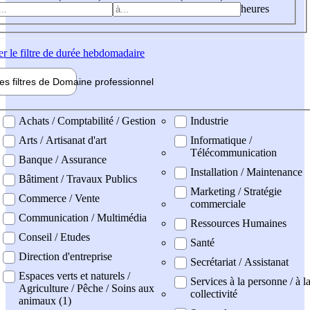
heures
er
le filtre de durée hebdomadaire
les filtres de
Domaine pro
fessionnel
ne professionel
Achats / Comptabilité / Gestion
Industrie
Arts / Artisanat d'art
Informatique /
Télécommunication
Banque / Assurance
Installation / Maintenance
Bâtiment / Travaux Publics
Marketing / Stratégie
Commerce / Vente
commerciale
Communication / Multimédia
Ressources Humaines
Conseil / Etudes
Santé
Direction d'entreprise
Secrétariat / Assistanat
Espaces verts et naturels /
Services à la personne / à l
Agriculture / Pêche / Soins aux
collectivité
animaux (1)