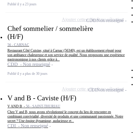
Publié il y a 23 jours
Ajouter cette offre à ma sélection
CDD
Non renseigné
Chef sommelier / sommelière
(H/F)
56 - CARNAC
Restaurant Côté Cuisine, situé à Carnac (56340), est un établissement réputé pour
son ambiance chaleureuse et son service de qualité. Nous proposons une expérience
gastronomique à nos clients grâce à...
CDD - Non renseigné
Publié il y a plus de 30 jours
Ajouter cette offre à ma sélection
CDI
Non renseigné
V and B - Caviste (H/F)
V AND B -
56 - SAINT-THURIAU
Chez V and B, nous avons révolutionné le concept du lieu de rencontre en
combinant convivialité, diversité de produits et une communauté passionnée. Notre
secret ? Une équipe dynamique, audacieuse et...
CDI - Non renseigné