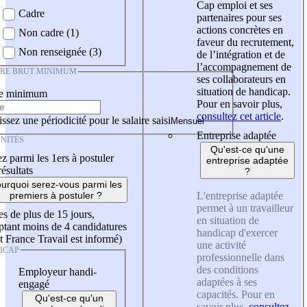
Cap emploi et ses
Cadre
partenaires pour ses
actions concrètes en
Non cadre (1)
faveur du recrutement,
Non renseignée (3)
de l’intégration et de
l’accompagnement de
IRE BRUT MINIMUM
ses collaborateurs en
situation de handicap.
re minimum
Pour en savoir plus,
consultez cet article
.
ssez une périodicité pour le salaire saisi
Entreprise adaptée
NITÉS
Qu'est-ce qu'une
z parmi les 1ers à postuler
entreprise adaptée
résultats
?
urquoi serez-vous parmi les
L'entreprise adaptée
premiers à postuler ?
permet à un travailleur
es de plus de 15 jours,
en situation de
tant moins de 4 candidatures
handicap d'exercer
t France Travail est informé)
une activité
ICAP
professionnelle dans
des conditions
Employeur handi-
adaptées à ses
engagé
capacités. Pour en
Qu'est-ce qu'un
savoir plus,
consultez