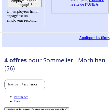
employeur handi-
le site de l’UNEA
.
engagé ?
Un employeur handi-
engagé est un
employeur reconnu
Appliquer
les filtres
4 offres
pour Sommelier - Morbihan
(56)
Trier par
Pertinence
Pertinence
Date
Afficher la carte
(contenu non-accessible)