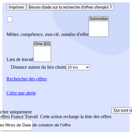
Imprimer
Besoin d'aide sur la recherche d'offres d'emploi ?
Métier, compétence, mot-clé, numéro d'offre
Lieu de travail
Distance autour du lieu choisi
Rechercher
des offres
Créer une alerte
Qui sont n
icher uniquement
 offres France Travail
Cette action recharge la liste des offres
les filtres de
Date de création
de l'offre