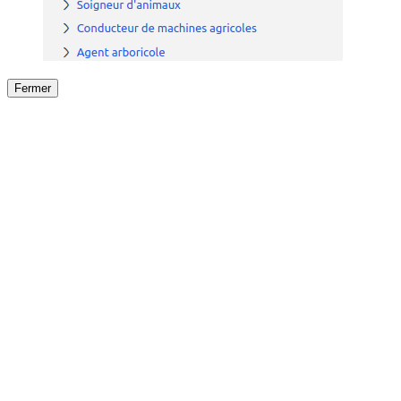
Fermer
Fermer
le détail de l'offre
/
Offre
sur
Offre précéden