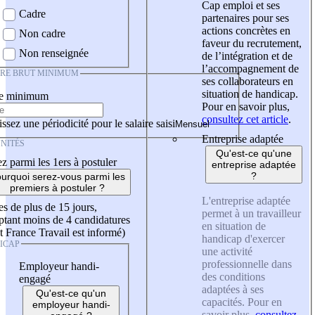
Cap emploi et ses
Cadre
partenaires pour ses
actions concrètes en
Non cadre
faveur du recrutement,
Non renseignée
de l’intégration et de
l’accompagnement de
IRE BRUT MINIMUM
ses collaborateurs en
situation de handicap.
re minimum
Pour en savoir plus,
consultez cet article
.
ssez une périodicité pour le salaire saisi
Entreprise adaptée
NITÉS
Qu'est-ce qu'une
z parmi les 1ers à postuler
entreprise adaptée
?
urquoi serez-vous parmi les
premiers à postuler ?
L'entreprise adaptée
es de plus de 15 jours,
permet à un travailleur
tant moins de 4 candidatures
en situation de
t France Travail est informé)
handicap d'exercer
ICAP
une activité
professionnelle dans
Employeur handi-
des conditions
engagé
adaptées à ses
Qu'est-ce qu'un
capacités. Pour en
employeur handi-
savoir plus,
consultez