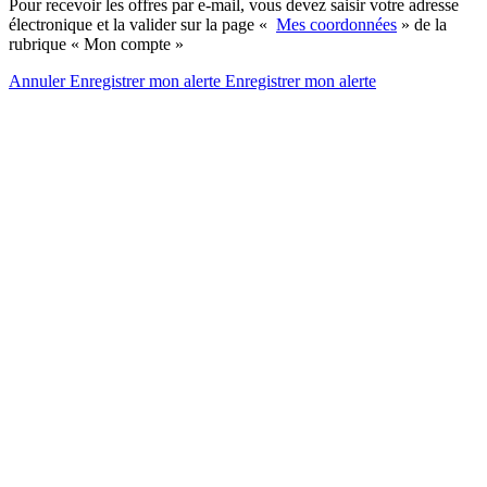
Pour recevoir les offres par e-mail, vous devez saisir votre adresse
électronique et la valider sur la page «
Mes coordonnées
» de la
rubrique « Mon compte »
Annuler
Enregistrer mon alerte
Enregistrer
mon alerte