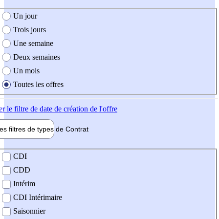
e création de l'offre
Un jour
Trois jours
Une semaine
Deux semaines
Un mois
Toutes les offres
er
le filtre de date de création de l'offre
les filtres de types de
Contrat
de contrat
CDI
CDD
Intérim
CDI Intérimaire
Saisonnier