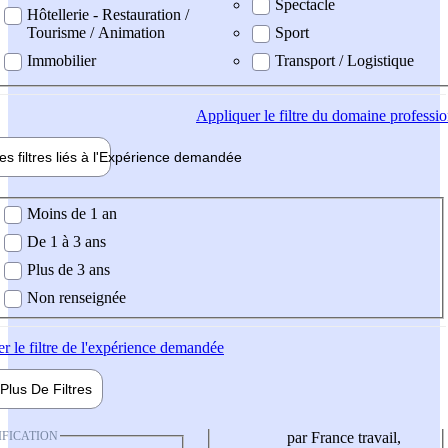
Spectacle
Hôtellerie - Restauration /
Tourisme / Animation
Sport
Immobilier
Transport / Logistique
Appliquer
le filtre du domaine professi
es filtres liés à l'
Expérience
demandée
ience demandée
Moins de 1 an
De 1 à 3 ans
Plus de 3 ans
Non renseignée
er
le filtre de l'expérience demandée
Plus De
Filtres
IFICATION
par France travail,