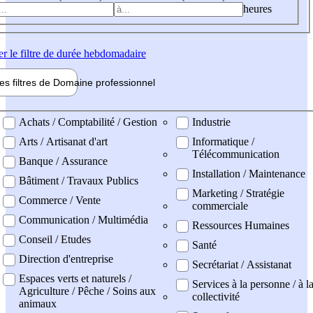
heures
er
le filtre de durée hebdomadaire
les filtres de
Domaine pro
fessionnel
ne professionel
Achats / Comptabilité / Gestion
Industrie
Arts / Artisanat d'art
Informatique /
Télécommunication
Banque / Assurance
Installation / Maintenance
Bâtiment / Travaux Publics
Marketing / Stratégie
Commerce / Vente
commerciale
Communication / Multimédia
Ressources Humaines
Conseil / Etudes
Santé
Direction d'entreprise
Secrétariat / Assistanat
Espaces verts et naturels /
Services à la personne / à l
Agriculture / Pêche / Soins aux
collectivité
animaux