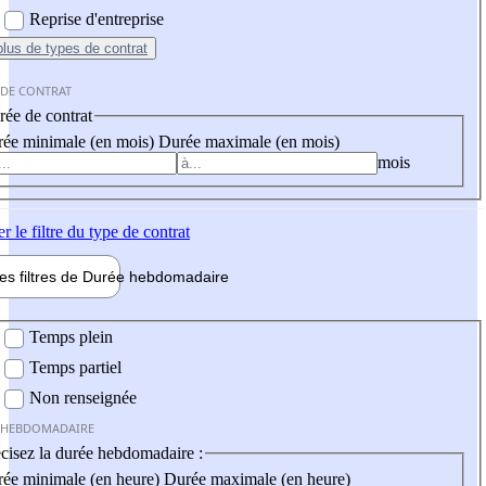
Reprise d'entreprise
plus
de types de contrat
 DE CONTRAT
ée de contrat
ée minimale (en mois)
Durée maximale (en mois)
mois
er
le filtre du type de contrat
les filtres de
Durée hebdo
madaire
 hebdomadaire
Temps plein
Temps partiel
Non renseignée
 HEBDOMADAIRE
cisez la durée hebdomadaire :
ée minimale (en heure)
Durée maximale (en heure)