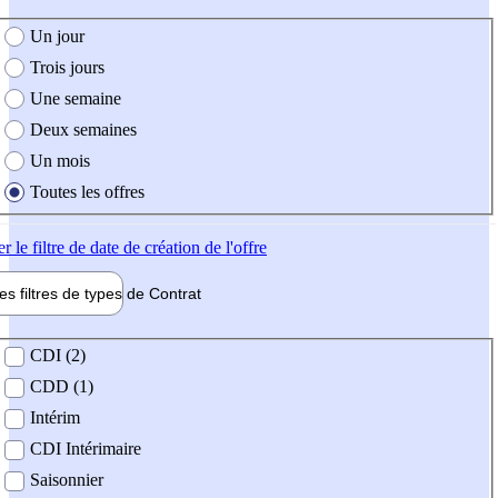
e création de l'offre
Un jour
Trois jours
Une semaine
Deux semaines
Un mois
Toutes les offres
er
le filtre de date de création de l'offre
les filtres de types de
Contrat
de contrat
CDI (2)
CDD (1)
Intérim
CDI Intérimaire
Saisonnier