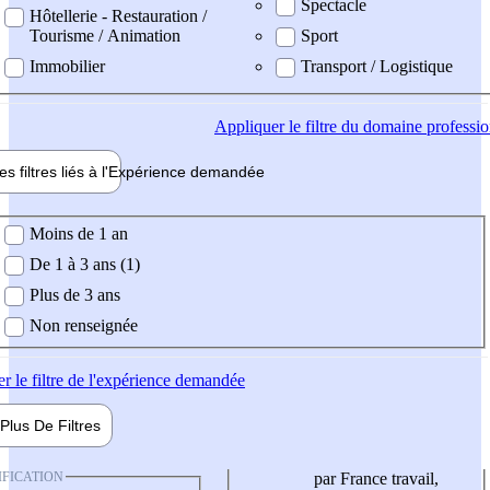
Spectacle
Hôtellerie - Restauration /
Tourisme / Animation
Sport
Immobilier
Transport / Logistique
Appliquer
le filtre du domaine professi
es filtres liés à l'
Expérience
demandée
ience demandée
Moins de 1 an
De 1 à 3 ans (1)
Plus de 3 ans
Non renseignée
er
le filtre de l'expérience demandée
Plus De
Filtres
IFICATION
par France travail,