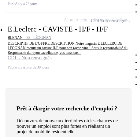
Publié il y a 23 jours
Ajouter cette offre à ma sélection
CDI
Non renseigné
E.Leclerc - CAVISTE - H/F - H/F
BLENAN -
33 - LÉOGNAN
DESCRIPTIF DE L'OFFRE DESCRIPTION Notre magasin E.LECLERC DE
LÉOGNAN recrute un caviste H/F pour son rayon vins ! Sous la responsabilité du
Responsable du rayon cave/liquide, vos missions...
CDI - Non renseigné
Publié il y a plus de 30 jours
Prêt à élargir votre recherche d’emploi ?
Découvrez de nouveaux territoires où les chances de
trouver un emploi sont plus fortes en réalisant un
projet de mobilité résidentielle