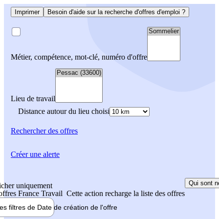
Imprimer
Besoin d'aide sur la recherche d'offres d'emploi ?
Métier, compétence, mot-clé, numéro d'offre
Lieu de travail
Distance autour du lieu choisi
Rechercher
des offres
Créer une alerte
Qui sont n
icher uniquement
 offres France Travail
Cette action recharge la liste des offres
les filtres de
Date de création
de l'offre