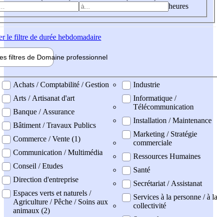
heures
er
le filtre de durée hebdomadaire
les filtres de
Domaine pro
fessionnel
ne professionel
Achats / Comptabilité / Gestion
Industrie
Arts / Artisanat d'art
Informatique /
Télécommunication
Banque / Assurance
Installation / Maintenance
Bâtiment / Travaux Publics
Marketing / Stratégie
Commerce / Vente (1)
commerciale
Communication / Multimédia
Ressources Humaines
Conseil / Etudes
Santé
Direction d'entreprise
Secrétariat / Assistanat
Espaces verts et naturels /
Services à la personne / à l
Agriculture / Pêche / Soins aux
collectivité
animaux (2)