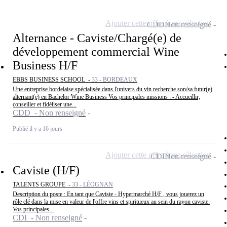
Ajouter cette offre à ma sélection
CDD
Non renseigné
Alternance - Caviste/Chargé(e) de
développement commercial Wine
Business H/F
EBBS BUSINESS SCHOOL -
33 - BORDEAUX
Une entreprise bordelaise spécialisée dans l'univers du vin recherche son/sa futur(e)
alternant(e) en Bachelor Wine Business Vos principales missions : - Accueillir,
conseiller et fidéliser une...
CDD - Non renseigné
Publié il y a 16 jours
Ajouter cette offre à ma sélection
CDI
Non renseigné
Caviste (H/F)
TALENTS GROUPE -
33 - LÉOGNAN
Description du poste : En tant que Caviste - Hypermarché H/F , vous jouerez un
rôle clé dans la mise en valeur de l'offre vins et spiritueux au sein du rayon caviste.
Vos principales...
CDI - Non renseigné