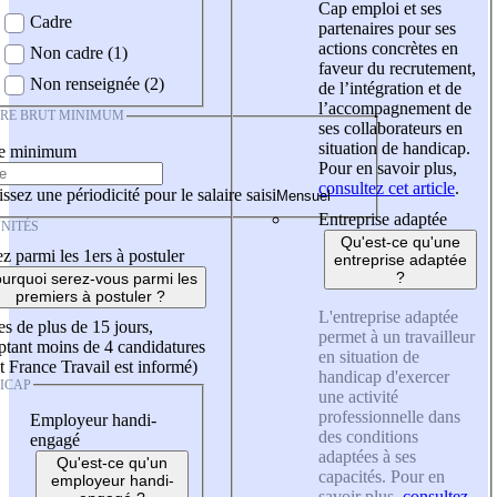
Cap emploi et ses
Cadre
partenaires pour ses
actions concrètes en
Non cadre (1)
faveur du recrutement,
Non renseignée (2)
de l’intégration et de
l’accompagnement de
IRE BRUT MINIMUM
ses collaborateurs en
situation de handicap.
re minimum
Pour en savoir plus,
consultez cet article
.
ssez une périodicité pour le salaire saisi
Entreprise adaptée
NITÉS
Qu'est-ce qu'une
z parmi les 1ers à postuler
entreprise adaptée
?
urquoi serez-vous parmi les
premiers à postuler ?
L'entreprise adaptée
es de plus de 15 jours,
permet à un travailleur
tant moins de 4 candidatures
en situation de
t France Travail est informé)
handicap d'exercer
ICAP
une activité
professionnelle dans
Employeur handi-
des conditions
engagé
adaptées à ses
Qu'est-ce qu'un
capacités. Pour en
employeur handi-
savoir plus,
consultez