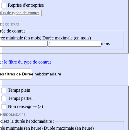
Reprise d'entreprise
plus
de types de contrat
 DE CONTRAT
ée de contrat
ée minimale (en mois)
Durée maximale (en mois)
mois
er
le filtre du type de contrat
les filtres de
Durée hebdo
madaire
 hebdomadaire
Temps plein
Temps partiel
Non renseignée (3)
 HEBDOMADAIRE
cisez la durée hebdomadaire :
ée minimale (en heure)
Durée maximale (en heure)