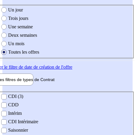
e création de l'offre
Un jour
Trois jours
Une semaine
Deux semaines
Un mois
Toutes les offres
er
le filtre de date de création de l'offre
les filtres de types de
Contrat
de contrat
CDI (3)
CDD
Intérim
CDI Intérimaire
Saisonnier