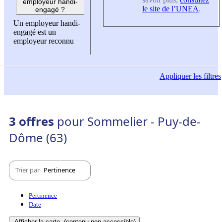
employeur handi-
le site de l’UNEA
.
engagé ?
Un employeur handi-
engagé est un
employeur reconnu
Appliquer
les filtres
3 offres
pour Sommelier - Puy-de-
Dôme (63)
Trier par
Pertinence
Pertinence
Date
Afficher la carte
(contenu non-accessible)