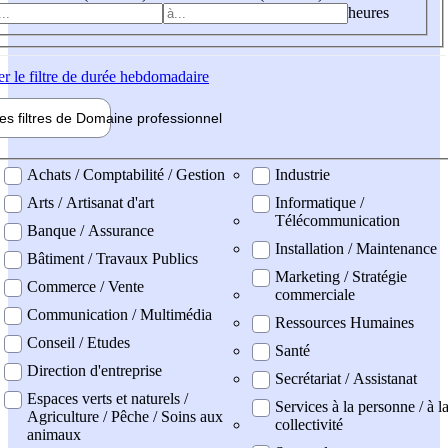
heures
er
le filtre de durée hebdomadaire
les filtres de
Domaine pro
fessionnel
ne professionel
Achats / Comptabilité / Gestion
Industrie
Arts / Artisanat d'art
Informatique /
Télécommunication
Banque / Assurance
Installation / Maintenance
Bâtiment / Travaux Publics
Marketing / Stratégie
Commerce / Vente
commerciale
Communication / Multimédia
Ressources Humaines
Conseil / Etudes
Santé
Direction d'entreprise
Secrétariat / Assistanat
Espaces verts et naturels /
Services à la personne / à l
Agriculture / Pêche / Soins aux
collectivité
animaux