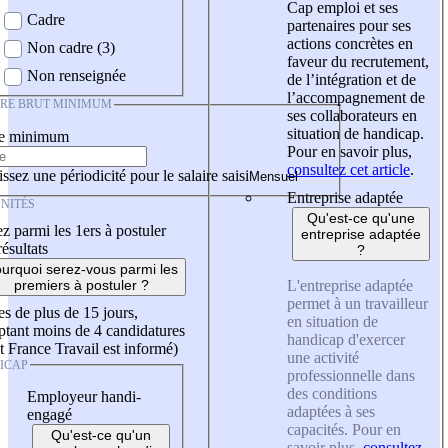
Cap emploi et ses
Cadre
partenaires pour ses
actions concrètes en
Non cadre (3)
faveur du recrutement,
Non renseignée
de l’intégration et de
l’accompagnement de
IRE BRUT MINIMUM
ses collaborateurs en
situation de handicap.
re minimum
Pour en savoir plus,
consultez cet article
.
ssez une périodicité pour le salaire saisi
Entreprise adaptée
NITÉS
Qu'est-ce qu'une
z parmi les 1ers à postuler
entreprise adaptée
résultats
?
urquoi serez-vous parmi les
L'entreprise adaptée
premiers à postuler ?
permet à un travailleur
es de plus de 15 jours,
en situation de
tant moins de 4 candidatures
handicap d'exercer
t France Travail est informé)
une activité
ICAP
professionnelle dans
des conditions
Employeur handi-
adaptées à ses
engagé
capacités. Pour en
Qu'est-ce qu'un
savoir plus,
consultez