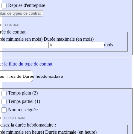
Reprise d'entreprise
plus
de types de contrat
 DE CONTRAT
ée de contrat
ée minimale (en mois)
Durée maximale (en mois)
mois
er
le filtre du type de contrat
les filtres de
Durée hebdo
madaire
 hebdomadaire
Temps plein (2)
Temps partiel (1)
Non renseignée
 HEBDOMADAIRE
cisez la durée hebdomadaire :
ée minimale (en heure)
Durée maximale (en heure)