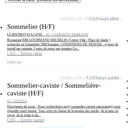
Ajouter cette offre à ma sélection
CDI
Temps plein
Sommelier (H/F)
LE BISTROT D'A COTE -
63 - CLERMONT FERRAND
Restaurant BIB GOURMAND MICHELIN (Centre-Ville / Place de Jaude )
recherche un Sommelier 39H/Semaine. CONDITIONS DE TRAVAIL : 4 jours de
travail par semaine 3 jours de repos par semaine Un...
CDI - Temps plein
Publié hier
Ajouter cette offre à ma sélection
CDI
Temps partiel
Sommelier-caviste / Sommelière-
caviste (H/F)
63 - LEZOUX
Description du poste : Nous recherchons un(e) sommelier-caviste passionné(e) pour
rejoindre notre équipe. Vous serez en charge de la gestion des stocks, de la mise en
rayon, de la vente et du...
CDI - Temps partiel