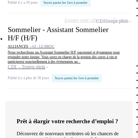
Publié il y a 29 jours
Soyez parmi les 1ers à postuler
Ajouter cette offre à ma sélection
CDI
Temps plein
Sommelier - Assistant Sommelier
H/F (H/F)
ALLIANCES -
63 - LE BROC
Nous recherchons un Assistant Sommelier H/F passionné et dynamique pour
rejoindre notre équipe. Vous serez en charge de la gestion des caves à vin et
participerez ponctuellement à des événements au...
CDI - Temps plein
Publié il y a plus de 30 jours
Soyez parmi les 1ers à postuler
Prêt à élargir votre recherche d’emploi ?
Découvrez de nouveaux territoires où les chances de