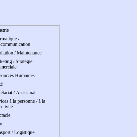
strie
rmatique /
écommunication
allation / Maintenance
eting / Stratégie
merciale
sources Humaines
té
étariat / Assistanat
ices à la personne / à la
ectivité
ctacle
rt
sport / Logistique