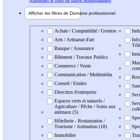
Appliquer
le filtre de durée hebdomadaire
Afficher les filtres de
Domaine pro
fessionnel
Domaine professionel
Achats / Comptabilité / Gestion
Indu
Arts / Artisanat d'art
Info
Tél
Banque / Assurance
Inst
Bâtiment / Travaux Publics
Mark
Commerce / Vente
com
Communication / Multimédia
Res
Conseil / Etudes
San
Direction d'entreprise
Secr
Espaces verts et naturels /
Serv
Agriculture / Pêche / Soins aux
coll
animaux (5)
Spe
Hôtellerie - Restauration /
Tourisme / Animation (18)
Spo
Immobilier
Tran