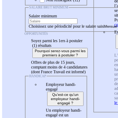
de
l
SALAIRE BRUT MINIMUM
se
si
Salaire minimum
Po
co
Choisissez une périodicité pour le salaire saisi
En
OPPORTUNITÉS
Soyez parmi les 1ers à postuler
(1)
résultats
Pourquoi serez-vous parmi les
L'
premiers à postuler ?
pe
Offres de plus de 15 jours,
en
comptant moins de 4 candidatures
ha
(dont France Travail est informé)
un
HANDICAP
pr
de
Employeur handi-
ad
engagé
ca
Qu'est-ce qu'un
sa
employeur handi-
le
engagé ?
Un employeur handi-
engagé est un