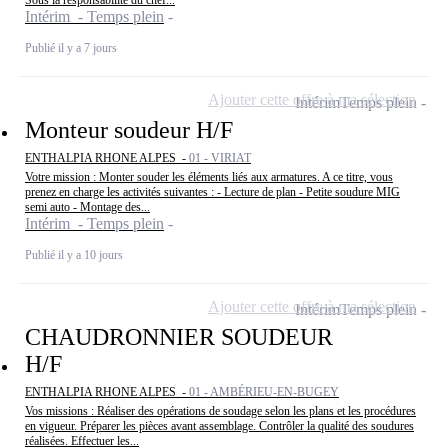
Intérim - Temps plein
Publié il y a 7 jours
Ajouter cette offre à ma sélection
Intérim
Temps plein
Monteur soudeur H/F
ENTHALPIA RHONE ALPES -
01 - VIRIAT
Votre mission : Monter souder les éléments liés aux armatures. A ce titre, vous
prenez en charge les activités suivantes : - Lecture de plan - Petite soudure MIG
semi auto - Montage des...
Intérim - Temps plein
Publié il y a 10 jours
Ajouter cette offre à ma sélection
Intérim
Temps plein
CHAUDRONNIER SOUDEUR
H/F
ENTHALPIA RHONE ALPES -
01 - AMBÉRIEU-EN-BUGEY
Vos missions : Réaliser des opérations de soudage selon les plans et les procédures
en vigueur. Préparer les pièces avant assemblage. Contrôler la qualité des soudures
réalisées. Effectuer les...