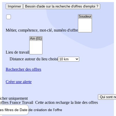
Imprimer
Besoin d'aide sur la recherche d'offres d'emploi ?
Métier, compétence, mot-clé, numéro d'offre
Lieu de travail
Distance autour du lieu choisi
Rechercher
des offres
Créer une alerte
Qui sont n
icher uniquement
 offres France Travail
Cette action recharge la liste des offres
les filtres de
Date de création
de l'offre