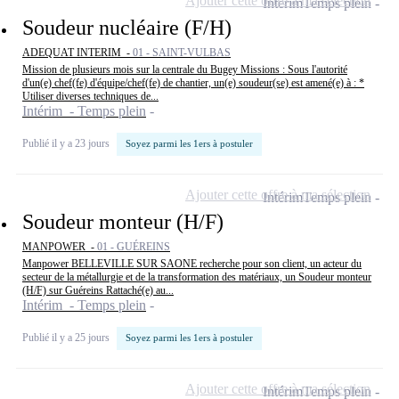
Ajouter cette offre à ma sélection
Intérim
Temps plein
Soudeur nucléaire (F/H)
ADEQUAT INTERIM -
01 - SAINT-VULBAS
Mission de plusieurs mois sur la centrale du Bugey Missions : Sous l'autorité
d'un(e) chef(fe) d'équipe/chef(fe) de chantier, un(e) soudeur(se) est amené(e) à : *
Utiliser diverses techniques de...
Intérim - Temps plein
Publié il y a 23 jours
Soyez parmi les 1ers à postuler
Ajouter cette offre à ma sélection
Intérim
Temps plein
Soudeur monteur (H/F)
MANPOWER -
01 - GUÉREINS
Manpower BELLEVILLE SUR SAONE recherche pour son client, un acteur du
secteur de la métallurgie et de la transformation des matériaux, un Soudeur monteur
(H/F) sur Guéreins Rattaché(e) au...
Intérim - Temps plein
Publié il y a 25 jours
Soyez parmi les 1ers à postuler
Ajouter cette offre à ma sélection
Intérim
Temps plein