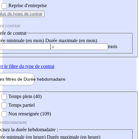
Reprise d'entreprise
plus
de types de contrat
 DE CONTRAT
ée de contrat
ée minimale (en mois)
Durée maximale (en mois)
mois
er
le filtre du type de contrat
les filtres de
Durée hebdo
madaire
 hebdomadaire
Temps plein (40)
Temps partiel
Non renseignée (109)
 HEBDOMADAIRE
cisez la durée hebdomadaire :
ée minimale (en heure)
Durée maximale (en heure)