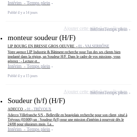
Intérim - Temps plein
Publié il y a 14 jours
Ajouter cette offre à ma sélection
Intérim
Temps plein
monteur soudeur (H/F)
LIP BOURG EN BRESSE GROS OEUVRE -
01 - VALSERHÔNE
Votre agence LIP Industrie & Bâtiment recherche pour l'un des ses clients bien
implanté dans la région, un Soudeur H/F. Dans le cadre de vos missions, vous
gérerez : - Lecture et...
Intérim - Temps plein
Publié il y a 15 jours
Ajouter cette offre à ma sélection
Intérim
Temps plein
Soudeur (h/f) (H/F)
ADECCO -
01 - TRÉVOUX
Adecco Villefranche S/S - Belleville en beaujolais recherche pour son client, situé à
Trévoux (01600) un : Soudeur (h/f) pour une mission d'intérim à pourvoir dès le
24/08 pour plusieurs mois. La...
Intérim - Temps plein