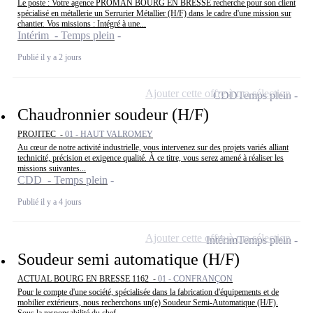
Le poste : Votre agence PROMAN BOURG EN BRESSE recherche pour son client
spécialisé en métallerie un Serrurier Métallier (H/F) dans le cadre d'une mission sur
chantier. Vos missions : Intégré à une...
Intérim - Temps plein
Publié il y a 2 jours
Ajouter cette offre à ma sélection
CDD
Temps plein
Chaudronnier soudeur (H/F)
PROJITEC -
01 - HAUT VALROMEY
Au cœur de notre activité industrielle, vous intervenez sur des projets variés alliant
technicité, précision et exigence qualité. À ce titre, vous serez amené à réaliser les
missions suivantes...
CDD - Temps plein
Publié il y a 4 jours
Ajouter cette offre à ma sélection
Intérim
Temps plein
Soudeur semi automatique (H/F)
ACTUAL BOURG EN BRESSE 1162 -
01 - CONFRANÇON
Pour le compte d'une société, spécialisée dans la fabrication d'équipements et de
mobilier extérieurs, nous recherchons un(e) Soudeur Semi-Automatique (H/F).
Sous la responsabilité du chef...