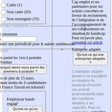
Cap emploi et ses
Cadre (1)
partenaires pour ses
actions concrètes en
Non cadre (93)
faveur du recrutement,
Non renseignée (55)
de l’intégration et de
l’accompagnement de
IRE BRUT MINIMUM
ses collaborateurs en
situation de handicap.
re minimum
Pour en savoir plus,
consultez cet article
.
ssez une périodicité pour le salaire saisi
Entreprise adaptée
NITÉS
Qu'est-ce qu'une
z parmi les 1ers à postuler
entreprise adaptée
résultats
?
urquoi serez-vous parmi les
L'entreprise adaptée
premiers à postuler ?
permet à un travailleur
es de plus de 15 jours,
en situation de
tant moins de 4 candidatures
handicap d'exercer
t France Travail est informé)
une activité
ICAP
professionnelle dans
des conditions
Employeur handi-
adaptées à ses
engagé
capacités. Pour en
Qu'est-ce qu'un
savoir plus,
consultez