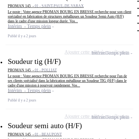
PROMAN 145 -
01 - SAINT-PAUL-DE-VARAX
Le poste : Votre agence PROMAN BOURG EN BRESSE recherche pour son client
spécialisé en fabrication de structures métalliques un Soudeur Semi-Auto (H/F)
dans le cadre d'une mission longue durée. Vos...
Intérim - Temps plein
Publié il y a 2 jours
Ajouter cette offre à ma sélection
Intérim
Temps plein
Soudeur tig (H/F)
PROMAN 145 -
01 - POLLIAT
Le poste : Votre agence PROMAN BOURG EN BRESSE recherche pour l'un de
ses clients spécialisé dans la fabrication métallique un Soudeur TIG (H/F) dans le
cadre d'une mission à pourvoir rapidement. Vos...
Intérim - Temps plein
Publié il y a 2 jours
Ajouter cette offre à ma sélection
Intérim
Temps plein
Soudeur semi auto (H/F)
PROMAN 145 -
01 - BEAUPONT