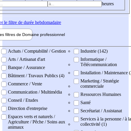
heures
er
le filtre de durée hebdomadaire
les filtres de
Domaine pro
fessionnel
ne professionel
Achats / Comptabilité / Gestion
Industrie (142)
Arts / Artisanat d'art
Informatique /
Télécommunication
Banque / Assurance
Installation / Maintenance (
Bâtiment / Travaux Publics (4)
Marketing / Stratégie
Commerce / Vente
commerciale
Communication / Multimédia
Ressources Humaines
Conseil / Etudes
Santé
Direction d'entreprise
Secrétariat / Assistanat
Espaces verts et naturels /
Services à la personne / à l
Agriculture / Pêche / Soins aux
collectivité (1)
animaux