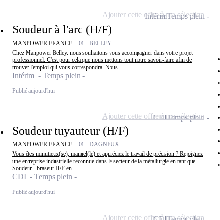
Ajouter cette offre à ma sélection
Intérim
Temps plein
Soudeur à l'arc (H/F)
MANPOWER FRANCE -
01 - BELLEY
Chez Manpower Belley, nous souhaitons vous accompagner dans votre projet
professionnel. C'est pour cela que nous mettons tout notre savoir-faire afin de
trouver l'emploi qui vous correspondra. Nous...
Intérim - Temps plein
Publié aujourd'hui
Ajouter cette offre à ma sélection
CDI
Temps plein
Soudeur tuyauteur (H/F)
MANPOWER FRANCE -
01 - DAGNEUX
Vous êtes minutieux(se), manuel(le) et appréciez le travail de précision ? Rejoignez
une entreprise industrielle reconnue dans le secteur de la métallurgie en tant que
Soudeur - braseur H/F en...
CDI - Temps plein
Publié aujourd'hui
Ajouter cette offre à ma sélection
CDI
Temps plein