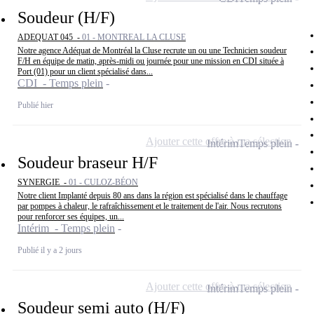
Soudeur (H/F)
ADEQUAT 045 -
01 - MONTREAL LA CLUSE
Notre agence Adéquat de Montréal la Cluse recrute un ou une Technicien soudeur
F/H en équipe de matin, après-midi ou journée pour une mission en CDI située à
Port (01) pour un client spécialisé dans...
CDI - Temps plein
Publié hier
Ajouter cette offre à ma sélection
Intérim
Temps plein
Soudeur braseur H/F
SYNERGIE -
01 - CULOZ-BÉON
Notre client Implanté depuis 80 ans dans la région est spécialisé dans le chauffage
par pompes à chaleur, le rafraîchissement et le traitement de l'air. Nous recrutons
pour renforcer ses équipes, un...
Intérim - Temps plein
Publié il y a 2 jours
Ajouter cette offre à ma sélection
Intérim
Temps plein
Soudeur semi auto (H/F)