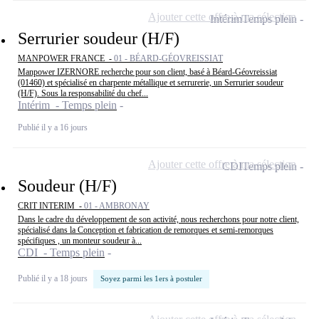
Ajouter cette offre à ma sélection
Intérim
Temps plein
Serrurier soudeur (H/F)
MANPOWER FRANCE -
01 - BÉARD-GÉOVREISSIAT
Manpower IZERNORE recherche pour son client, basé à Béard-Géovreissiat
(01460) et spécialisé en charpente métallique et serrurerie, un Serrurier soudeur
(H/F). Sous la responsabilité du chef...
Intérim - Temps plein
Publié il y a 16 jours
Ajouter cette offre à ma sélection
CDI
Temps plein
Soudeur (H/F)
CRIT INTERIM -
01 - AMBRONAY
Dans le cadre du développement de son activité, nous recherchons pour notre client,
spécialisé dans la Conception et fabrication de remorques et semi-remorques
spécifiques , un monteur soudeur à...
CDI - Temps plein
Publié il y a 18 jours
Soyez parmi les 1ers à postuler