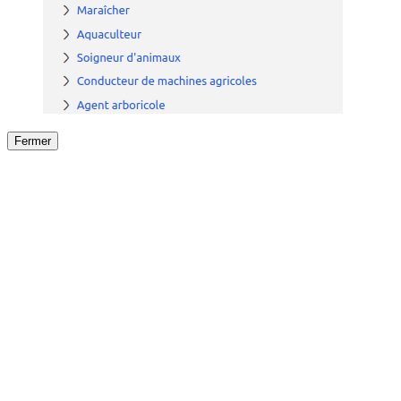
Fermer
Fermer
le détail de l'offre
/
Offre
sur
Offre précéden