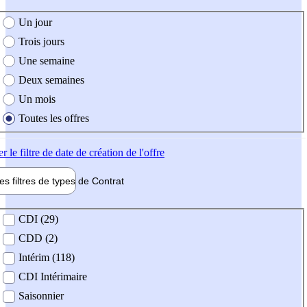
e création de l'offre
Un jour
Trois jours
Une semaine
Deux semaines
Un mois
Toutes les offres
er
le filtre de date de création de l'offre
les filtres de types de
Contrat
de contrat
CDI (29)
CDD (2)
Intérim (118)
CDI Intérimaire
Saisonnier