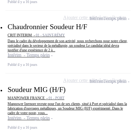
Publié il y a 16 jours
Ajouter cette offre à ma sélection
Intérim
Temps plein
Chaudronnier Soudeur H/F
CRIT INTERIM -
01 - SAINT-RÉMY
Dans le cadre du développement de son activité, nous recherchons pour notre client,
spécialisé dans le secteur de la métallurgie, un soudeur Le candidat idéal devra
justifier d'une expérience de 2 à...
Intérim - Temps plein
Publié il y a 16 jours
Ajouter cette offre à ma sélection
Intérim
Temps plein
Soudeur MIG (H/F)
MANPOWER FRANCE -
01 - PORT
Manpower Izernore recrute pour l'un de ses clients, situé à Port et spécialisé dans la
fabrication d'ouvrages métalliques, un Soudeur MIG (H/F) expérimenté. Dans le
cadre de votre poste, vous...
Intérim - Temps plein
Publié il y a 16 jours