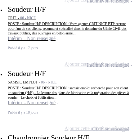
Intérim
Non renseigné
Soudeur H/F
CRIT -
06 - NICE
POSTE : Soudeur H/F DESCRIPTION : Votre agence CRIT NICE BTP recrute
pour l'un de ses clients, reconnu et spécialisé dans le domaine du Génie Civil, des
travaux publics, des ouvrages en béton armé,...
Intérim - Non renseigné
Publié il y a 17 jours
Ajouter cette offre à ma sélection
Intérim
Non renseigné
Soudeur H/F
SAMSIC EMPLOI -
06 - NICE
POSTE : Soudeur H/F DESCRIPTION : samsic emploi recherche pour son client
un soudeur (H/F) - La lecture des plans de fabrication et la préparation des pièces à
souder - Le choix et l'utilisation...
Intérim - Non renseigné
Publié il y a 18 jours
Ajouter cette offre à ma sélection
CDI
Non renseigné
Chaudronnier Soudeur H/F