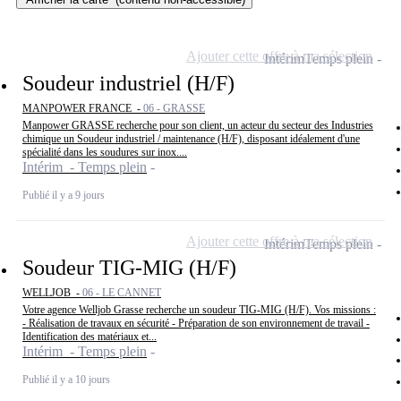
Ajouter cette offre à ma sélection
Intérim
Temps plein
Soudeur industriel (H/F)
MANPOWER FRANCE -
06 - GRASSE
Manpower GRASSE recherche pour son client, un acteur du secteur des Industries
chimique un Soudeur industriel / maintenance (H/F), disposant idéalement d'une
spécialité dans les soudures sur inox....
Intérim - Temps plein
Publié il y a 9 jours
Ajouter cette offre à ma sélection
Intérim
Temps plein
Soudeur TIG-MIG (H/F)
WELLJOB -
06 - LE CANNET
Votre agence Welljob Grasse recherche un soudeur TIG-MIG (H/F). Vos missions :
- Réalisation de travaux en sécurité - Préparation de son environnement de travail -
Identification des matériaux et...
Intérim - Temps plein
Publié il y a 10 jours