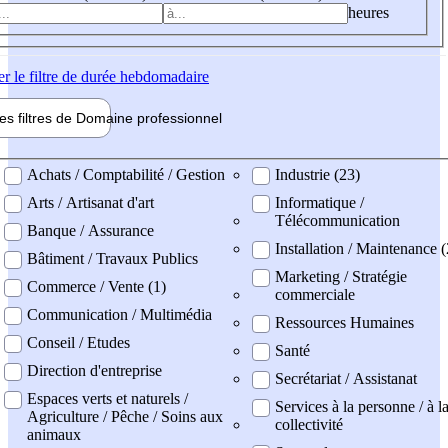
heures
er
le filtre de durée hebdomadaire
les filtres de
Domaine pro
fessionnel
ne professionel
Achats / Comptabilité / Gestion
Industrie (23)
Arts / Artisanat d'art
Informatique /
Télécommunication
Banque / Assurance
Installation / Maintenance (
Bâtiment / Travaux Publics
Marketing / Stratégie
Commerce / Vente (1)
commerciale
Communication / Multimédia
Ressources Humaines
Conseil / Etudes
Santé
Direction d'entreprise
Secrétariat / Assistanat
Espaces verts et naturels /
Services à la personne / à l
Agriculture / Pêche / Soins aux
collectivité
animaux