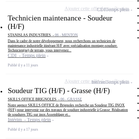
Ajouter cette offre à ma sélection
CDI
Temps plein
Technicien maintenance - Soudeur
(H/F)
STANISLAS INDUSTRIES -
06 - MENTON
Dans le cadre de notre développement, nous recherchons un technicien de
maintenance industrielle itinérant H/F avec spécialisation montage-soudure.
Technicien(ne) de terrain, vous intervenez...
CDI - Temps plein
Publié il y a 11 jours
Ajouter cette offre à ma sélection
Intérim
Temps plein
Soudeur TIG (H/F) - Grasse (H/F)
SKILLS OFFICE BRIGNOLES -
06 - GRASSE
Notre agence SKILLS OFFICE de Brignoles recherche un Soudeur TIG INOX
(H/F) pour intervenir sur des travaux de soudure industrielle à Grasse. Réalisation
de soudures TIG sur inox Assemblage et...
Intérim - Temps plein
Publié il y a 17 jours