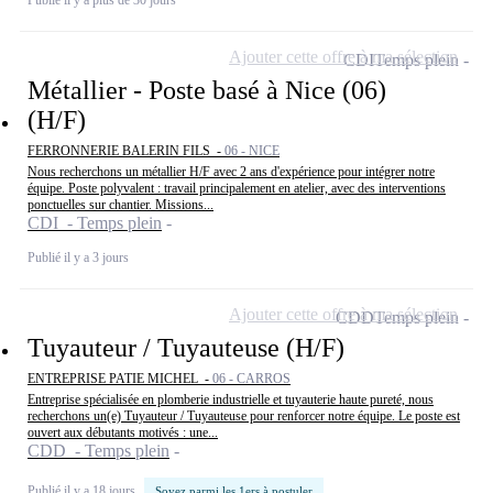
Publié il y a plus de 30 jours
Ajouter cette offre à ma sélection
CDI
Temps plein
Métallier - Poste basé à Nice (06)
(H/F)
FERRONNERIE BALERIN FILS -
06 - NICE
Nous recherchons un métallier H/F avec 2 ans d'expérience pour intégrer notre
équipe. Poste polyvalent : travail principalement en atelier, avec des interventions
ponctuelles sur chantier. Missions...
CDI - Temps plein
Publié il y a 3 jours
Ajouter cette offre à ma sélection
CDD
Temps plein
Tuyauteur / Tuyauteuse (H/F)
ENTREPRISE PATIE MICHEL -
06 - CARROS
Entreprise spécialisée en plomberie industrielle et tuyauterie haute pureté, nous
recherchons un(e) Tuyauteur / Tuyauteuse pour renforcer notre équipe. Le poste est
ouvert aux débutants motivés : une...
CDD - Temps plein
Publié il y a 18 jours
Soyez parmi les 1ers à postuler