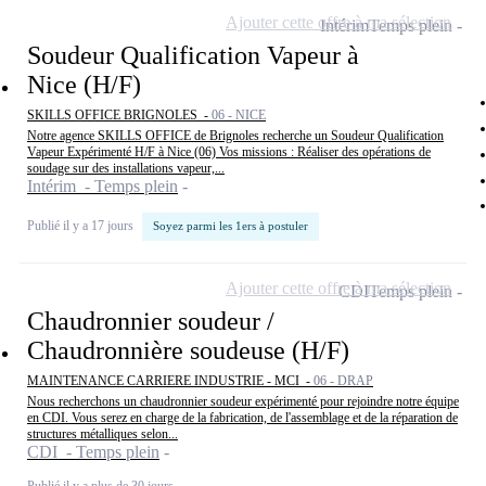
Ajouter cette offre à ma sélection
Intérim
Temps plein
Soudeur Qualification Vapeur à
Nice (H/F)
SKILLS OFFICE BRIGNOLES -
06 - NICE
Notre agence SKILLS OFFICE de Brignoles recherche un Soudeur Qualification
Vapeur Expérimenté H/F à Nice (06) Vos missions : Réaliser des opérations de
soudage sur des installations vapeur,...
Intérim - Temps plein
Publié il y a 17 jours
Soyez parmi les 1ers à postuler
Ajouter cette offre à ma sélection
CDI
Temps plein
Chaudronnier soudeur /
Chaudronnière soudeuse (H/F)
MAINTENANCE CARRIERE INDUSTRIE - MCI -
06 - DRAP
Nous recherchons un chaudronnier soudeur expérimenté pour rejoindre notre équipe
en CDI. Vous serez en charge de la fabrication, de l'assemblage et de la réparation de
structures métalliques selon...
CDI - Temps plein