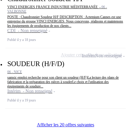
VINCI ENERGIES FRANCE INDUSTRIE MÉDITERRANÉE -
06 -
VALBONNE
POSTE : Chaudronnier Soudeur H/F DESCRIPTION : Actemium Cannes est une
entreprise du groupe VINCI ENERGIES. Nous concevons, réalisons et maintenons
les équipements de production de nos clients...
CDI - Non renseigné
Publié il y a 18 jours
Ajouter cette offre à ma sélection
Intérim
Non renseigné
SOUDEUR (H/F/D)
06 - NICE
samsic emploi recherche pour son client un soudeur (H/F)La lecture des plans de
fabrication et la préparation des pièces à souderLe choix et l'utilisation des
équipements de soudure...
Intérim - Non renseigné
Publié il y a 19 jours
Afficher les 20 offres suivantes