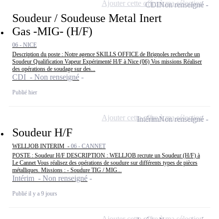
Ajouter cette offre à ma sélection
CDI
Non renseigné
Soudeur / Soudeuse Metal Inert
Gas -MIG- (H/F)
06 - NICE
Description du poste : Notre agence SKILLS OFFICE de Brignoles recherche un
Soudeur Qualification Vapeur Expérimenté H/F à Nice (06) Vos missions Réaliser
des opérations de soudage sur des...
CDI - Non renseigné
Publié hier
Ajouter cette offre à ma sélection
Intérim
Non renseigné
Soudeur H/F
WELLJOB INTERIM -
06 - CANNET
POSTE : Soudeur H/F DESCRIPTION : WELLJOB recrute un Soudeur (H/F) à
Le Cannet Vous réalisez des opérations de soudure sur différents types de pièces
métalliques. Missions : - Soudure TIG / MIG...
Intérim - Non renseigné
Publié il y a 9 jours
Ajouter cette offre à ma sélection