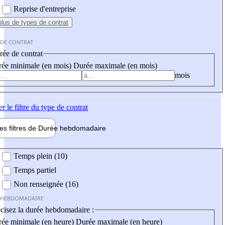
Reprise d'entreprise
plus
de types de contrat
 DE CONTRAT
ée de contrat
ée minimale (en mois)
Durée maximale (en mois)
mois
er
le filtre du type de contrat
les filtres de
Durée hebdo
madaire
 hebdomadaire
Temps plein (10)
Temps partiel
Non renseignée (16)
 HEBDOMADAIRE
cisez la durée hebdomadaire :
ée minimale (en heure)
Durée maximale (en heure)