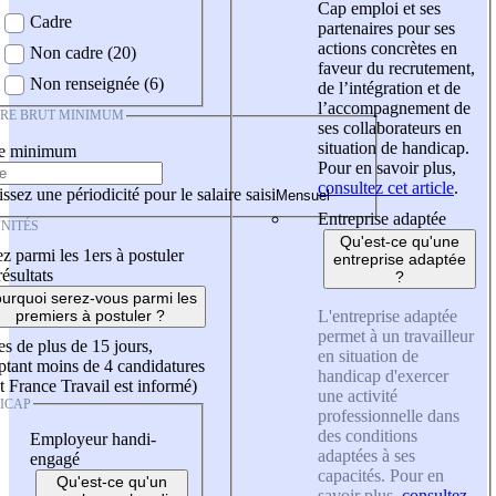
Cap emploi et ses
Cadre
partenaires pour ses
actions concrètes en
Non cadre (20)
faveur du recrutement,
Non renseignée (6)
de l’intégration et de
l’accompagnement de
IRE BRUT MINIMUM
ses collaborateurs en
situation de handicap.
re minimum
Pour en savoir plus,
consultez cet article
.
ssez une périodicité pour le salaire saisi
Entreprise adaptée
NITÉS
Qu'est-ce qu'une
z parmi les 1ers à postuler
entreprise adaptée
résultats
?
urquoi serez-vous parmi les
L'entreprise adaptée
premiers à postuler ?
permet à un travailleur
es de plus de 15 jours,
en situation de
tant moins de 4 candidatures
handicap d'exercer
t France Travail est informé)
une activité
ICAP
professionnelle dans
des conditions
Employeur handi-
adaptées à ses
engagé
capacités. Pour en
Qu'est-ce qu'un
savoir plus,
consultez