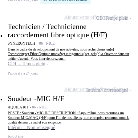
Ajouter cette offre à ma sélection
CDI
Temps plein
Technicien / Technicienne
raccordement fibre optique (H/F)
SYNERGYTECH -
06 - NICE
Dans le cadre du développement de nos activités, nous recherchons un(e)
Technicien(ne) Fibre Optique motivé(e) et rigoureux(se), prêt(e) à s'investir dans un
métier d'avenir. Vous interviendrez sur...
CDI - Temps plein
Publié il y a 24 jours
Ajouter cette offre à ma sélection
Intérim
Non renseigné
Soudeur -MIG H/F
AQUILA RH -
06 - NICE
POSTE : Soudeur -MIG H/F DESCRIPTION : Aujourd'hui, nous recrutons un
Soudeur MIG/MAG (H/F) pour l'un de nos clients, une entreprise reconnue pour la
qualité de son travail et son exigence...
Intérim - Non renseigné
Publié hier