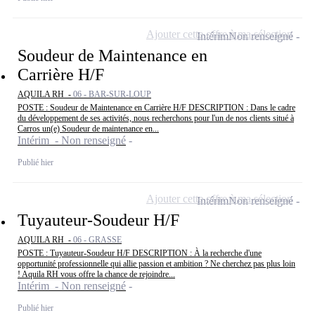
Ajouter cette offre à ma sélection
Intérim
Non renseigné
Soudeur de Maintenance en
Carrière H/F
AQUILA RH -
06 - BAR-SUR-LOUP
POSTE : Soudeur de Maintenance en Carrière H/F DESCRIPTION : Dans le cadre
du développement de ses activités, nous recherchons pour l'un de nos clients situé à
Carros un(e) Soudeur de maintenance en...
Intérim - Non renseigné
Publié hier
Ajouter cette offre à ma sélection
Intérim
Non renseigné
Tuyauteur-Soudeur H/F
AQUILA RH -
06 - GRASSE
POSTE : Tuyauteur-Soudeur H/F DESCRIPTION : À la recherche d'une
opportunité professionnelle qui allie passion et ambition ? Ne cherchez pas plus loin
! Aquila RH vous offre la chance de rejoindre...
Intérim - Non renseigné
Publié hier