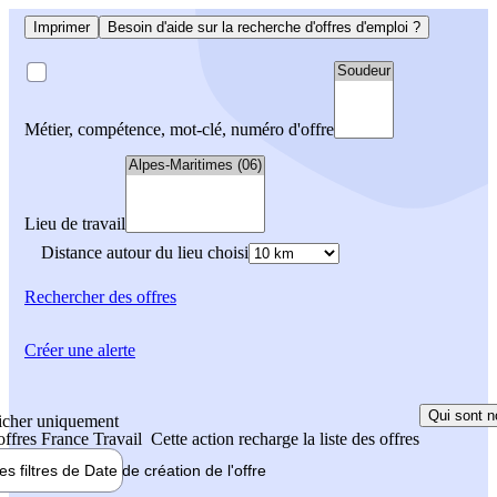
Imprimer
Besoin d'aide sur la recherche d'offres d'emploi ?
Métier, compétence, mot-clé, numéro d'offre
Lieu de travail
Distance autour du lieu choisi
Rechercher
des offres
Créer une alerte
Qui sont n
icher uniquement
 offres France Travail
Cette action recharge la liste des offres
les filtres de
Date de création
de l'offre