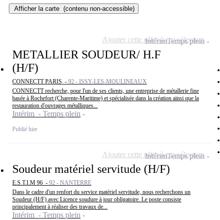
Afficher la carte
(contenu non-accessible)
Ajouter cette offre à ma sélection
Intérim
Temps plein
METALLIER SOUDEUR/ H.F
(H/F)
CONNECTT PARIS -
92 - ISSY-LES-MOULINEAUX
CONNECTT recherche, pour l'un de ses clients, une entreprise de métallerie fine
basée à Rochefort (Charente-Maritime) et spécialisée dans la création ainsi que la
restauration d'ouvrages métalliques...
Intérim - Temps plein
Publié hier
Ajouter cette offre à ma sélection
Intérim
Temps plein
Soudeur matériel servitude (H/F)
E.S.T.I.M 96 -
92 - NANTERRE
Dans le cadre d'un renfort du service matériel servitude, nous recherchons un
Soudeur (H/F) avec Licence soudure à jour obligatoire. Le poste consiste
principalement à réaliser des travaux de...
Intérim - Temps plein