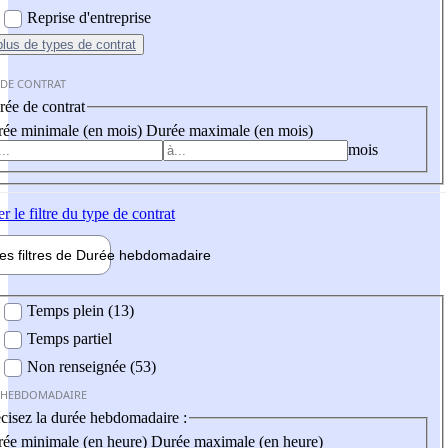
Reprise d'entreprise
plus
de types de contrat
 DE CONTRAT
ée de contrat
ée minimale (en mois)
Durée maximale (en mois)
mois
er
le filtre du type de contrat
les filtres de
Durée hebdo
madaire
 hebdomadaire
Temps plein (13)
Temps partiel
Non renseignée (53)
 HEBDOMADAIRE
cisez la durée hebdomadaire :
ée minimale (en heure)
Durée maximale (en heure)