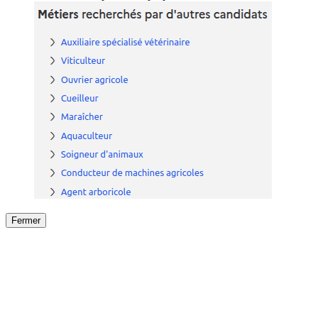
Fermer
Fermer
le détail de l'offre
/
Offre
sur
Offre précéden