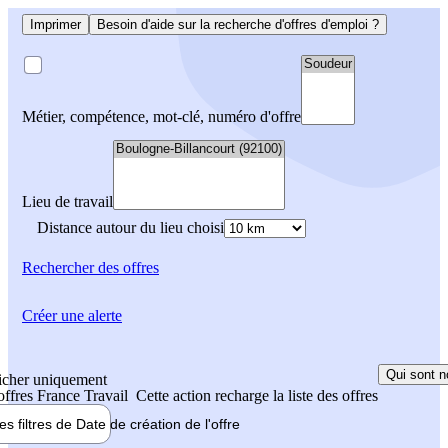
Imprimer
Besoin d'aide sur la recherche d'offres d'emploi ?
Métier, compétence, mot-clé, numéro d'offre
Lieu de travail
Distance autour du lieu choisi
Rechercher
des offres
Créer une alerte
Qui sont n
icher uniquement
 offres France Travail
Cette action recharge la liste des offres
les filtres de
Date de création
de l'offre