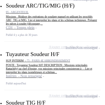
Soudeur ARC/TIG/MIG (H/F)
95 - ARGENTEUIL
Missions : Réaliser des opérations de soudage manuel en utilisant les procédés
ARC, TIG et MIG. Lire et interpréter les plans et les schémas techniques. Préparer
les pièces à souder (découpage,...
CDI - Temps plein
Publié il y a plus de 30 jours
Ajouter cette offre à ma sélection
Intérim
Non renseigné
Tuyauteur Soudeur H/F
SUP INTERIM -
75 - PARIS 4E ARRONDISSEMENT
POSTE : Tuyauteur Soudeur H/F DESCRIPTION : Missions principales
Rattaché(e) au chef d'équipe, vos missions principales consisteront à : - Lire et
interpréter les plans isométriques et schémas...
Intérim - Non renseigné
Publié aujourd'hui
Ajouter cette offre à ma sélection
Intérim
Non renseigné
Soudeur TIG H/F