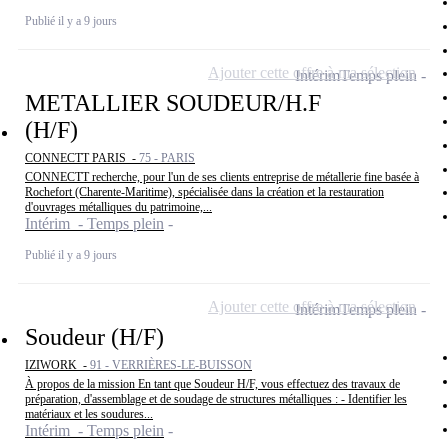
Publié il y a 9 jours
Ajouter cette offre à ma sélection
Intérim
Temps plein
METALLIER SOUDEUR/H.F
(H/F)
CONNECTT PARIS -
75 - PARIS
CONNECTT recherche, pour l'un de ses clients entreprise de métallerie fine basée à
Rochefort (Charente-Maritime), spécialisée dans la création et la restauration
d'ouvrages métalliques du patrimoine,...
Intérim - Temps plein
Publié il y a 9 jours
Ajouter cette offre à ma sélection
Intérim
Temps plein
Soudeur (H/F)
IZIWORK -
91 - VERRIÈRES-LE-BUISSON
À propos de la mission En tant que Soudeur H/F, vous effectuez des travaux de
préparation, d'assemblage et de soudage de structures métalliques : - Identifier les
matériaux et les soudures...
Intérim - Temps plein