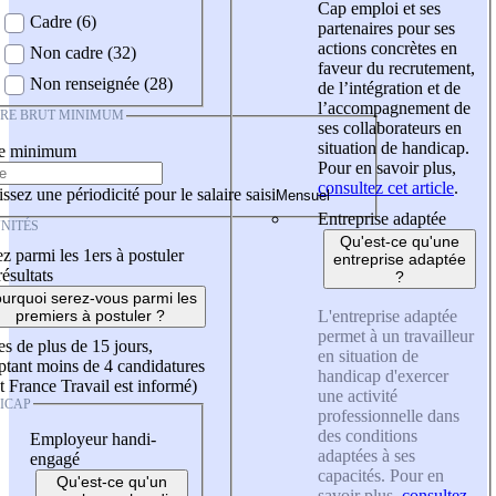
Cap emploi et ses
Cadre (6)
partenaires pour ses
actions concrètes en
Non cadre (32)
faveur du recrutement,
Non renseignée (28)
de l’intégration et de
l’accompagnement de
IRE BRUT MINIMUM
ses collaborateurs en
situation de handicap.
re minimum
Pour en savoir plus,
consultez cet article
.
ssez une périodicité pour le salaire saisi
Entreprise adaptée
NITÉS
Qu'est-ce qu'une
z parmi les 1ers à postuler
entreprise adaptée
résultats
?
urquoi serez-vous parmi les
L'entreprise adaptée
premiers à postuler ?
permet à un travailleur
es de plus de 15 jours,
en situation de
tant moins de 4 candidatures
handicap d'exercer
t France Travail est informé)
une activité
ICAP
professionnelle dans
des conditions
Employeur handi-
adaptées à ses
engagé
capacités. Pour en
Qu'est-ce qu'un
savoir plus,
consultez