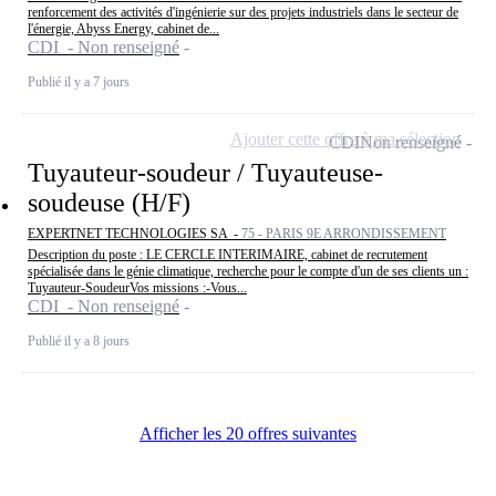
renforcement des activités d'ingénierie sur des projets industriels dans le secteur de
l'énergie, Abyss Energy, cabinet de...
CDI - Non renseigné
Publié il y a 7 jours
Ajouter cette offre à ma sélection
CDI
Non renseigné
Tuyauteur-soudeur / Tuyauteuse-
soudeuse (H/F)
EXPERTNET TECHNOLOGIES SA -
75 - PARIS 9E ARRONDISSEMENT
Description du poste : LE CERCLE INTERIMAIRE, cabinet de recrutement
spécialisée dans le génie climatique, recherche pour le compte d'un de ses clients un :
Tuyauteur-SoudeurVos missions :-Vous...
CDI - Non renseigné
Publié il y a 8 jours
Afficher les 20 offres suivantes