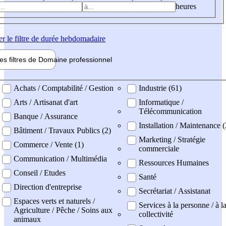
heures
er
le filtre de durée hebdomadaire
les filtres de
Domaine pro
fessionnel
ne professionel
Achats / Comptabilité / Gestion
Industrie (61)
Arts / Artisanat d'art
Informatique /
Télécommunication
Banque / Assurance
Installation / Maintenance (
Bâtiment / Travaux Publics (2)
Marketing / Stratégie
Commerce / Vente (1)
commerciale
Communication / Multimédia
Ressources Humaines
Conseil / Etudes
Santé
Direction d'entreprise
Secrétariat / Assistanat
Espaces verts et naturels /
Services à la personne / à l
Agriculture / Pêche / Soins aux
collectivité
animaux