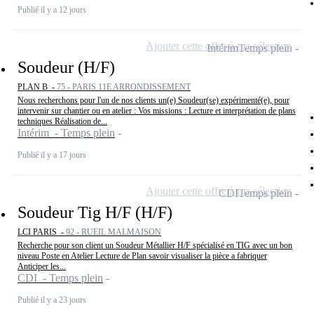
Publié il y a 12 jours
Ajouter cette offre à ma sélection
Intérim
Temps plein
Soudeur (H/F)
PLAN B -
75 - PARIS 11E ARRONDISSEMENT
Nous recherchons pour l'un de nos clients un(e) Soudeur(se) expérimenté(e), pour
intervenir sur chantier ou en atelier : Vos missions : Lecture et interprétation de plans
techniques Réalisation de...
Intérim - Temps plein
Publié il y a 17 jours
Ajouter cette offre à ma sélection
CDI
Temps plein
Soudeur Tig H/F (H/F)
LCI PARIS -
92 - RUEIL MALMAISON
Recherche pour son client un Soudeur Métallier H/F spécialisé en TIG avec un bon
niveau Poste en Atelier Lecture de Plan savoir visualiser la pièce a fabriquer
Anticiper les...
CDI - Temps plein
Publié il y a 23 jours