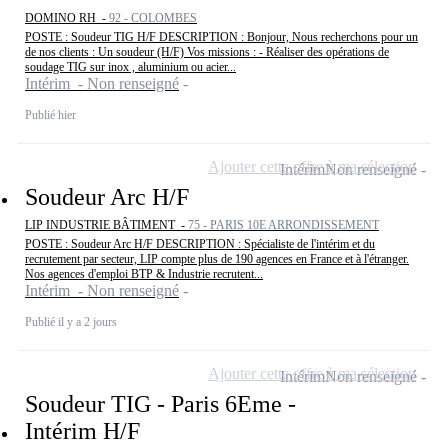
DOMINO RH -
92 - COLOMBES
POSTE : Soudeur TIG H/F DESCRIPTION : Bonjour, Nous recherchons pour un
de nos clients : Un soudeur (H/F) Vos missions : - Réaliser des opérations de
soudage TIG sur inox , aluminium ou acier...
Intérim - Non renseigné
Publié hier
Ajouter cette offre à ma sélection
Intérim
Non renseigné
Soudeur Arc H/F
LIP INDUSTRIE BÂTIMENT -
75 - PARIS 10E ARRONDISSEMENT
POSTE : Soudeur Arc H/F DESCRIPTION : Spécialiste de l'intérim et du
recrutement par secteur, LIP compte plus de 190 agences en France et à l'étranger.
Nos agences d'emploi BTP & Industrie recrutent...
Intérim - Non renseigné
Publié il y a 2 jours
Ajouter cette offre à ma sélection
Intérim
Non renseigné
Soudeur TIG - Paris 6Eme -
Intérim H/F