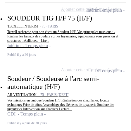
Ajouter cette offre à ma sélection
Intérim
Temps plein
SOUDEUR TIG H/F 75 (H/F)
TECXELL INTERIM -
75 - PARIS
Tecxell recherche pour son client un Soudeur H/F. Vos principales missions : -
Réaliser les travaux de soudure sur les tuyauteries, équipements sous pression et
structures métalliques. - Lire...
Intérim - Temps plein
Publié il y a 26 jours
Ajouter cette offre à ma sélection
CDI
Temps plein
Soudeur / Soudeuse à l'arc semi-
automatique (H/F)
AR VENTILATION -
75 - PARIS (DEPT.)
Vos missions en tant que Soudeur H/F Réalisation des chaufferies, locaux
techniques Prise de côtes Assemblage des éléments de tuyauterie Soudure des
tuyauteries Intervention sur chantiers Lecture...
CDI - Temps plein
Publié il y a plus de 30 jours