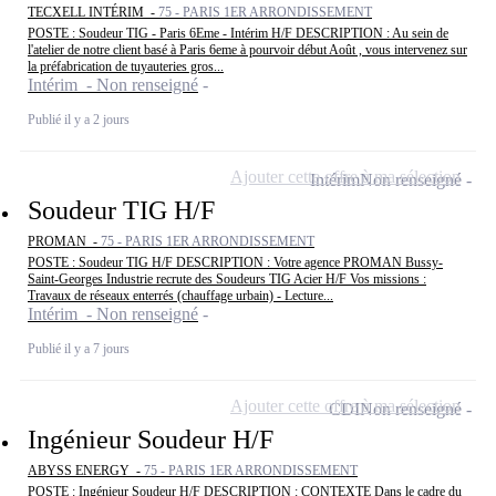
TECXELL INTÉRIM -
75 - PARIS 1ER ARRONDISSEMENT
POSTE : Soudeur TIG - Paris 6Eme - Intérim H/F DESCRIPTION : Au sein de
l'atelier de notre client basé à Paris 6eme à pourvoir début Août , vous intervenez sur
la préfabrication de tuyauteries gros...
Intérim - Non renseigné
Publié il y a 2 jours
Ajouter cette offre à ma sélection
Intérim
Non renseigné
Soudeur TIG H/F
PROMAN -
75 - PARIS 1ER ARRONDISSEMENT
POSTE : Soudeur TIG H/F DESCRIPTION : Votre agence PROMAN Bussy-
Saint-Georges Industrie recrute des Soudeurs TIG Acier H/F Vos missions :
Travaux de réseaux enterrés (chauffage urbain) - Lecture...
Intérim - Non renseigné
Publié il y a 7 jours
Ajouter cette offre à ma sélection
CDI
Non renseigné
Ingénieur Soudeur H/F
ABYSS ENERGY -
75 - PARIS 1ER ARRONDISSEMENT
POSTE : Ingénieur Soudeur H/F DESCRIPTION : CONTEXTE Dans le cadre du