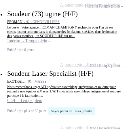
Ajouter cette offre à ma sélection
Intérim
Temps plein
Soudeur (73) ugine (H/F)
PROMAN -
92 - GENNEVILLIERS
Le poste : Votre agence PROMAN CHAMPIGNY recherche pour l'un de ses
clients, expert reconnu dans le domaine des fondations spéciales dans le domaine
des parois moulées , un SOUDEUR H/F sur un...
Intérim - Temps plein
Publié il y a 8 jours
Ajouter cette offre à ma sélection
CDI
Temps plein
Soudeur Laser Specialist (H/F)
EXOTRAIL -
91 - MASSY
Nous recherchons un(e) AIT spécialiste assemblage, intégration et soudure pour
rejoindre nos équipes à Massy. L'AIT spécialiste assemblage, intégration et soudure
participe à la fabrication,...
CDI - Temps plein
Publié il y a plus de 30 jours
Soyez parmi les 1ers à postuler
Ajouter cette offre à ma sélection
CDI
Temps plein