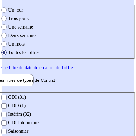
e création de l'offre
Un jour
Trois jours
Une semaine
Deux semaines
Un mois
Toutes les offres
er
le filtre de date de création de l'offre
les filtres de types de
Contrat
de contrat
CDI (31)
CDD (1)
Intérim (32)
CDI Intérimaire
Saisonnier