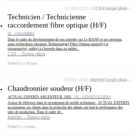
Ajouter cette offre à ma sélection
CDI
Temps plein
Technicien / Technicienne
raccordement fibre optique (H/F)
92 - COLOMBES
Dans le cadre du développement de nos activités sur Le MANS et ses environs,
nous recherchons plusieurs Technicien(ne) Fibre Optique motivé(e) et
rigoureux(se), prêt(e) à s'investir dans un métier...
CDI - Temps plein
Publié il y a 19 jours
Ajouter cette offre à ma sélection
Intérim
Temps plein
Chaudronnier soudeur (H/F)
ACTUAL EXPERTS ARGENTEUIL 3202 -
92 - GENNEVILLIERS
Acteur de référence dans le recrutement de profils techniques , ACTUAL EXPERTS
accompagne ses clients dans la recherche des talents qui font la performance des
sites de production. Dans le cadre de...
Intérim - Temps plein
Publié il y a 4 jours