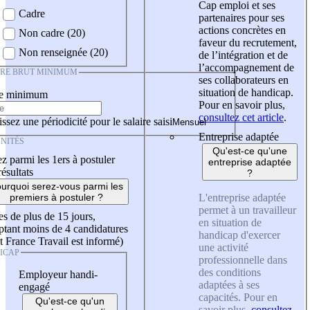
Cap emploi et ses
Cadre
partenaires pour ses
actions concrètes en
Non cadre (20)
faveur du recrutement,
Non renseignée (20)
de l’intégration et de
l’accompagnement de
IRE BRUT MINIMUM
ses collaborateurs en
situation de handicap.
re minimum
Pour en savoir plus,
consultez cet article
.
ssez une périodicité pour le salaire saisi
Entreprise adaptée
NITÉS
Qu'est-ce qu'une
z parmi les 1ers à postuler
entreprise adaptée
résultats
?
urquoi serez-vous parmi les
L'entreprise adaptée
premiers à postuler ?
permet à un travailleur
es de plus de 15 jours,
en situation de
tant moins de 4 candidatures
handicap d'exercer
t France Travail est informé)
une activité
ICAP
professionnelle dans
des conditions
Employeur handi-
adaptées à ses
engagé
capacités. Pour en
Qu'est-ce qu'un
savoir plus,
consultez