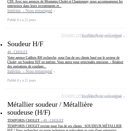
CDI. Avec nos agences de Montaigu Cholet et Chantonnay, nous accompagnons les
entreprises dans leurs recrutements et...
Intérim - Non renseigné
Publié il y a 21 jours
Ajouter cette offre à ma sélection
Intérim
Non renseigné
Soudeur H/F
49 - CHOLET
Votre agence Calibris RH recherche, pour l'un de ses clients basé sur le secteur de
Cholet, un Soudeur H/F en intérim. Vous aurez pour principales missions :- Réaliser
des opérations de soudage...
Intérim - Non renseigné
Publié il y a 21 jours
Ajouter cette offre à ma sélection
Intérim
Non renseigné
Métallier soudeur / Métallière
soudeuse (H/F)
TEMPORIS CHOLET -
49 - CHOLET
TEMPORIS CHOLET recrute pour l'un de ses clients : SOUDEUR MÉTALLIER
H/F ! Vous recherchez un poste technique et polyvalent au sein d'une entreprise