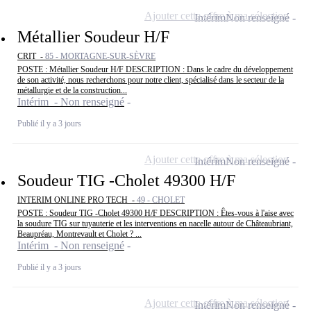
Ajouter cette offre à ma sélection
Intérim
Non renseigné
Métallier Soudeur H/F
CRIT -
85 - MORTAGNE-SUR-SÈVRE
POSTE : Métallier Soudeur H/F DESCRIPTION : Dans le cadre du développement
de son activité, nous recherchons pour notre client, spécialisé dans le secteur de la
métallurgie et de la construction...
Intérim - Non renseigné
Publié il y a 3 jours
Ajouter cette offre à ma sélection
Intérim
Non renseigné
Soudeur TIG -Cholet 49300 H/F
INTERIM ONLINE PRO TECH -
49 - CHOLET
POSTE : Soudeur TIG -Cholet 49300 H/F DESCRIPTION : Êtes-vous à l'aise avec
la soudure TIG sur tuyauterie et les interventions en nacelle autour de Châteaubriant,
Beaupréau, Montrevault et Cholet ? ...
Intérim - Non renseigné
Publié il y a 3 jours
Ajouter cette offre à ma sélection
Intérim
Non renseigné