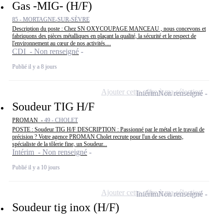
Gas -MIG- (H/F)
85 - MORTAGNE-SUR-SÈVRE
Description du poste : Chez SN OXYCOUPAGE MANCEAU , nous concevons et
fabriquons des pièces métalliques en plaçant la qualité, la sécurité et le respect de
l'environnement au cœur de nos activités....
CDI - Non renseigné
Publié il y a 8 jours
Ajouter cette offre à ma sélection
Intérim
Non renseigné
Soudeur TIG H/F
PROMAN -
49 - CHOLET
POSTE : Soudeur TIG H/F DESCRIPTION : Passionné par le métal et le travail de
précision ? Votre agence PROMAN Cholet recrute pour l'un de ses clients,
spécialiste de la tôlerie fine, un Soudeur...
Intérim - Non renseigné
Publié il y a 10 jours
Ajouter cette offre à ma sélection
Intérim
Non renseigné
Soudeur tig inox (H/F)