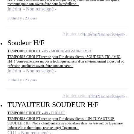
reconnue pour son savoir-faire dans la métallerie...
Intérim - Non renseigné
Publié il y a 23 jours
Ajouter cette offre à ma sélection
Intérim
Non renseigné
Soudeur H/F
TEMPORIS CHOLET -
85 - MORTAGNE-SUR-SÈVRE
TEMPORIS CHOLET recrute pour l'un de ses clients : SOUDEUR TIG / MIG
H/F ! Vous recherchez un poste technique au sein d'un environnement industriel où
précision, qualité et savoir-faire sont au cœur...
Intérim - Non renseigné
Publié il y a 23 jours
Ajouter cette offre à ma sélection
CDI
Non renseigné
TUYAUTEUR SOUDEUR H/F
TEMPORIS CHOLET -
49 - CHOLET
TEMPORIS CHOLET recrute pour l'un de ses clients : UN TUYAUTEUR
SOUDEUR H/F Notre client, entreprise spécialisée dans les travaux de tuyauterie
industrielle et thermique, recrute un(e) Tuyauteur...
CDI - Non renseigné