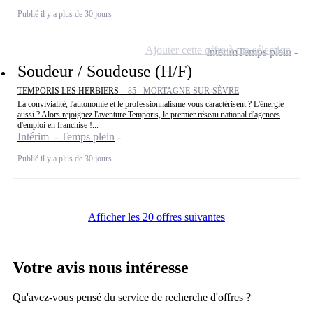
Publié il y a plus de 30 jours
Ajouter cette offre à ma sélection
Intérim
Temps plein
Soudeur / Soudeuse (H/F)
TEMPORIS LES HERBIERS -
85 - MORTAGNE-SUR-SÈVRE
La convivialité, l'autonomie et le professionnalisme vous caractérisent ? L'énergie
aussi ? Alors rejoignez l'aventure Temporis, le premier réseau national d'agences
d'emploi en franchise !...
Intérim - Temps plein
Publié il y a plus de 30 jours
Afficher les 20 offres suivantes
Votre avis nous intéresse
Qu'avez-vous pensé du service de recherche d'offres ?