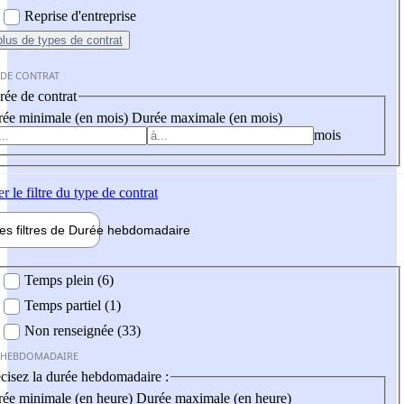
Reprise d'entreprise
plus
de types de contrat
 DE CONTRAT
ée de contrat
ée minimale (en mois)
Durée maximale (en mois)
mois
er
le filtre du type de contrat
les filtres de
Durée hebdo
madaire
 hebdomadaire
Temps plein (6)
Temps partiel (1)
Non renseignée (33)
 HEBDOMADAIRE
cisez la durée hebdomadaire :
ée minimale (en heure)
Durée maximale (en heure)