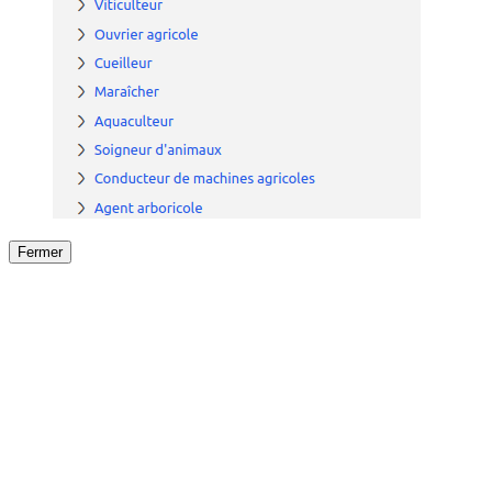
Fermer
Fermer
le détail de l'offre
/
Offre
sur
Offre précéden