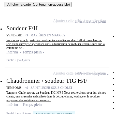
Afficher la carte
(contenu non-accessible)
Ajouter cette offre à ma sélection
Intérim
Temps plein
Soudeur F/H
SYNERGIE -
49 - MAZIÈRES-EN-MAUGES
Vous occuperez le poste de chaudronnier métallier soudeur F/H et travaillerez au
sein d'une entreprise spécialisée dans la fabrication de mobilier urbain située sur la
commune de...
Intérim - Temps plein
Publié il y a 3 jours
Ajouter cette offre à ma sélection
Intérim
Temps plein
Chaudronnier / soudeur TIG H/F
TEMPORIS -
49 - SAINT-LÉGER-SOUS-CHOLET
Temporis Cholet recrute un Soudeur TIG H/F ! Nous recherchons pour l'un de nos
clients, une entreprise spécialisée dans la découpe laser, le pliage et la soudure,
proposant des solutions sur mesure...
Intérim - Temps plein
Publié il y a 18 jours
Soyez parmi les 1ers à postuler