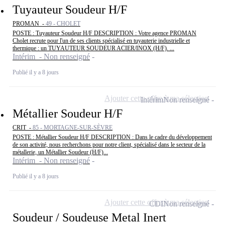
Tuyauteur Soudeur H/F
PROMAN -
49 - CHOLET
POSTE : Tuyauteur Soudeur H/F DESCRIPTION : Votre agence PROMAN
Cholet recrute pour l'un de ses clients spécialisé en tuyauterie industrielle et
thermique : un TUYAUTEUR SOUDEUR ACIER/INOX (H/F). ...
Intérim - Non renseigné
Publié il y a 8 jours
Ajouter cette offre à ma sélection
Intérim
Non renseigné
Métallier Soudeur H/F
CRIT -
85 - MORTAGNE-SUR-SÈVRE
POSTE : Métallier Soudeur H/F DESCRIPTION : Dans le cadre du développement
de son activité, nous recherchons pour notre client, spécialisé dans le secteur de la
métallerie, un Métallier Soudeur (H/F)...
Intérim - Non renseigné
Publié il y a 8 jours
Ajouter cette offre à ma sélection
CDI
Non renseigné
Soudeur / Soudeuse Metal Inert