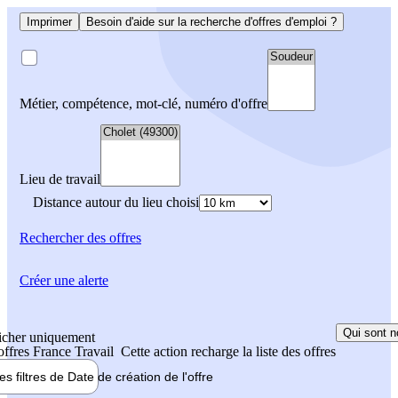
Imprimer
Besoin d'aide sur la recherche d'offres d'emploi ?
Métier, compétence, mot-clé, numéro d'offre
Lieu de travail
Distance autour du lieu choisi
Rechercher
des offres
Créer une alerte
Qui sont n
icher uniquement
 offres France Travail
Cette action recharge la liste des offres
les filtres de
Date de création
de l'offre