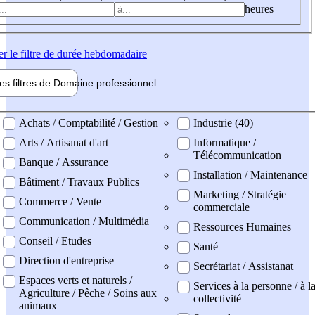
heures
er
le filtre de durée hebdomadaire
les filtres de
Domaine pro
fessionnel
ne professionel
Achats / Comptabilité / Gestion
Industrie (40)
Arts / Artisanat d'art
Informatique /
Télécommunication
Banque / Assurance
Installation / Maintenance
Bâtiment / Travaux Publics
Marketing / Stratégie
Commerce / Vente
commerciale
Communication / Multimédia
Ressources Humaines
Conseil / Etudes
Santé
Direction d'entreprise
Secrétariat / Assistanat
Espaces verts et naturels /
Services à la personne / à l
Agriculture / Pêche / Soins aux
collectivité
animaux