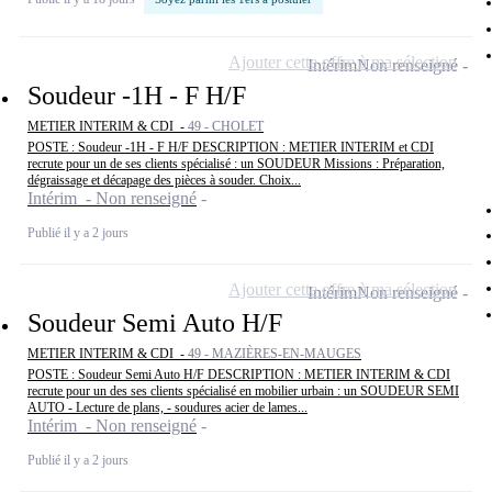
Ajouter cette offre à ma sélection
Intérim
Non renseigné
Soudeur -1H - F H/F
METIER INTERIM & CDI -
49 - CHOLET
POSTE : Soudeur -1H - F H/F DESCRIPTION : METIER INTERIM et CDI
recrute pour un de ses clients spécialisé : un SOUDEUR Missions : Préparation,
dégraissage et décapage des pièces à souder. Choix...
Intérim - Non renseigné
Publié il y a 2 jours
Ajouter cette offre à ma sélection
Intérim
Non renseigné
Soudeur Semi Auto H/F
METIER INTERIM & CDI -
49 - MAZIÈRES-EN-MAUGES
POSTE : Soudeur Semi Auto H/F DESCRIPTION : METIER INTERIM & CDI
recrute pour un des ses clients spécialisé en mobilier urbain : un SOUDEUR SEMI
AUTO - Lecture de plans, - soudures acier de lames...
Intérim - Non renseigné
Publié il y a 2 jours