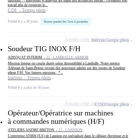
missions : - Interpréter et analyser les plans des architectes navals - Organiser son
travail afin de respecter le...
CDI - Temps plein
Publié il y a 30 jours
Soyez parmi les 1ers à postuler
Ajouter cette offre à ma sélection
Intérim
Temps plein
Soudeur TIG INOX F/H
ADEQUAT INTERIM -
22 - LAMBALLE-ARMOR
Mission longue ou courte durée selon disponibilité à Lamballe. Notre agence
Adéquat de Saint-Brieuc recrute des nouveaux talents sur des postes de Soudeur
plieur F/H. Vos futures missions : *...
Intérim - Temps plein
Publié il y a plus de 30 jours
Ajouter cette offre à ma sélection
CDD
Temps plein
Opérateur/Opératrice sur machines
à commandes numériques (H/F)
ATELIERS ANDRE BRETON -
22 - LANNION
L'entreprise ANRH (EA) de Lannion est spécialisée dans le câblage électrique et le