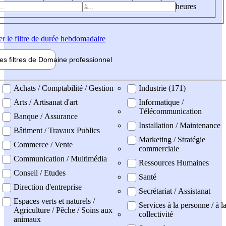
heures
er
le filtre de durée hebdomadaire
les filtres de
Domaine pro
fessionnel
ne professionel
Achats / Comptabilité / Gestion
Industrie (171)
Arts / Artisanat d'art
Informatique /
Télécommunication
Banque / Assurance
Installation / Maintenance
Bâtiment / Travaux Publics
Marketing / Stratégie
Commerce / Vente
commerciale
Communication / Multimédia
Ressources Humaines
Conseil / Etudes
Santé
Direction d'entreprise
Secrétariat / Assistanat
Espaces verts et naturels /
Services à la personne / à l
Agriculture / Pêche / Soins aux
collectivité
animaux