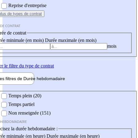
Reprise d'entreprise
plus
de types de contrat
 DE CONTRAT
ée de contrat
ée minimale (en mois)
Durée maximale (en mois)
mois
er
le filtre du type de contrat
les filtres de
Durée hebdo
madaire
 hebdomadaire
Temps plein (20)
Temps partiel
Non renseignée (151)
 HEBDOMADAIRE
cisez la durée hebdomadaire :
ée minimale (en heure)
Durée maximale (en heure)