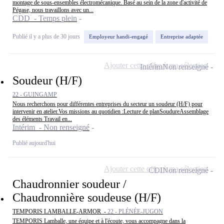
montage de sous-ensembles électromécanique. Basé au sein de la zone d'activité de
Pégase, nous travaillons avec un...
CDD - Temps plein
Publié il y a plus de 30 jours
Employeur handi-engagé
Entreprise adaptée
Ajouter cette offre à ma sélection
Intérim
Non renseigné
Soudeur (H/F)
22 - GUINGAMP
Nous recherchons pour différentes entreprises du secteur un soudeur (H/F) pour
intervenir en atelier.Vos missions au quotidien :Lecture de planSoudureAssemblage
des éléments Travail en...
Intérim - Non renseigné
Publié aujourd'hui
Ajouter cette offre à ma sélection
CDI
Non renseigné
Chaudronnier soudeur /
Chaudronnière soudeuse (H/F)
TEMPORIS LAMBALLE-ARMOR -
22 - PLÉNÉE-JUGON
TEMPORIS Lamballe, une équipe et à l'écoute, vous accompagne dans la