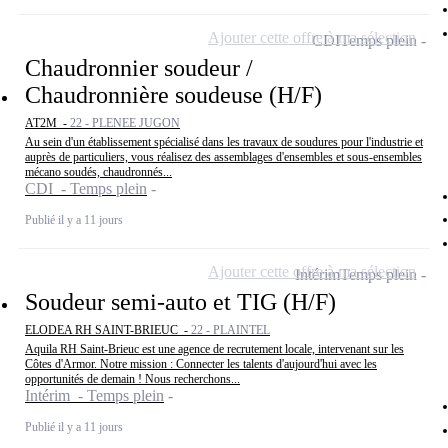
Ajouter cette offre à ma sélection
CDI
Temps plein
Chaudronnier soudeur /
Chaudronnière soudeuse (H/F)
AT2M -
22 - PLENEE JUGON
Au sein d'un établissement spécialisé dans les travaux de soudures pour l'industrie et
auprès de particuliers, vous réalisez des assemblages d'ensembles et sous-ensembles
mécano soudés, chaudronnés...
CDI - Temps plein
Publié il y a 11 jours
Ajouter cette offre à ma sélection
Intérim
Temps plein
Soudeur semi-auto et TIG (H/F)
ELODEA RH SAINT-BRIEUC -
22 - PLAINTEL
Aquila RH Saint-Brieuc est une agence de recrutement locale, intervenant sur les
Côtes d'Armor. Notre mission : Connecter les talents d'aujourd'hui avec les
opportunités de demain ! Nous recherchons...
Intérim - Temps plein
Publié il y a 11 jours