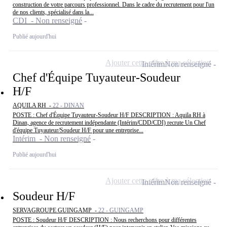
construction de votre parcours professionnel. Dans le cadre du recrutement pour l'un
de nos clients, spécialisé dans la...
CDI - Non renseigné
Publié aujourd'hui
Ajouter cette offre à ma sélection
Intérim
Non renseigné
Chef d'Équipe Tuyauteur-Soudeur
H/F
AQUILA RH -
22 - DINAN
POSTE : Chef d'Équipe Tuyauteur-Soudeur H/F DESCRIPTION : Aquila RH à
Dinan, agence de recrutement indépendante (Intérim/CDD/CDI) recrute Un Chef
d'équipe Tuyauteur/Soudeur H/F pour une entreprise...
Intérim - Non renseigné
Publié aujourd'hui
Ajouter cette offre à ma sélection
Intérim
Non renseigné
Soudeur H/F
SERVAGROUPE GUINGAMP -
22 - GUINGAMP
POSTE : Soudeur H/F DESCRIPTION : Nous recherchons pour différentes