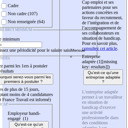
Cap emploi et ses
Cadre
partenaires pour ses
actions concrètes en
Non cadre (107)
faveur du recrutement,
Non renseignée (64)
de l’intégration et de
l’accompagnement de
IRE BRUT MINIMUM
ses collaborateurs en
situation de handicap.
re minimum
Pour en savoir plus,
consultez cet article
.
ssez une périodicité pour le salaire saisi
Entreprise
NITÉS
adaptée (1
[[missing
z parmi les 1ers à postuler
key: resultats]]
)
résultats
Qu'est-ce qu'une
urquoi serez-vous parmi les
entreprise adaptée
premiers à postuler ?
?
es de plus de 15 jours,
L'entreprise adaptée
tant moins de 4 candidatures
permet à un travailleur
t France Travail est informé)
en situation de
ICAP
handicap d'exercer
une activité
Employeur handi-
professionnelle dans
engagé (1)
des conditions
Qu'est-ce qu'un
adaptées à ses