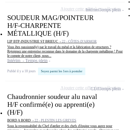
Ajouter cette offre à ma sélection
Intérim
Temps plein
SOUDEUR MAG/POINTEUR
H/F-CHARPENTE
MÉTALLIQUE (H/F)
LIP BTP-INDUSTRIE ST BRIEUC -
22 - CÔTES-D'ARMOR
Vous êtes passionné(e) par le travail du métal et la fabrication de structures ?
Rejoignez une entreprise reconnue dans le domaine de la charpente métallique ! Pour
le compte de notre client, nous...
Intérim - Temps plein
Publié il y a 18 jours
Soyez parmi les 1ers à postuler
Ajouter cette offre à ma sélection
CDI
Temps plein
Chaudronnier soudeur alu naval
H/F confirmé(e) ou apprenti(e)
(H/F)
BORD A BORD -
22 - PLESTIN LES GREVES
Sous la responsabilité du Chef d'atelier et des chefs d'équipe vous aurez pour