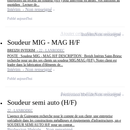
entreprises du secteur un soudeur (H/F) pour intervenir en atelier. Vos missions au
quotidien : Lecture de...
Intérim - Non renseigné
Publié aujourd'hui
Ajouter cette offre à ma sélection
Intérim
Non renseigné
Soudeur MIG - MAG H/F
BREIZH INTERIM -
22 - LANRODEC
POSTE : Soudeur MIG - MAG H/F DESCRIPTION : Breizh Intérim Saint-Brieuc
recherche pour un des ses clients un soudeur MIG/MAG (H/F). Notre client est
leader dans la fabrication d'éléments de...
Intérim - Non renseigné
Publié aujourd'hui
Ajouter cette offre à ma sélection
Profession libérale
Non renseigné
Soudeur semi auto (H/F)
22 - LANRODEC
L'agence de Guingamp recherche pour le compte de son client, une entreprise
spécialisée dans les constructions métalliques et équipements d'infrastructures, un-e
SOUDEUR SEMI AUTO H/F pour un contrat...
Profession libérale - Non renseigné