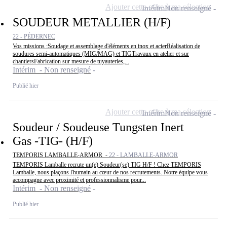
Ajouter cette offre à ma sélection
Intérim
Non renseigné
SOUDEUR METALLIER (H/F)
22 - PÉDERNEC
Vos missions :Soudage et assemblage d'éléments en inox et acierRéalisation de
soudures semi-automatiques (MIG/MAG) et TIGTravaux en atelier et sur
chantiersFabrication sur mesure de tuyauteries,...
Intérim - Non renseigné
Publié hier
Ajouter cette offre à ma sélection
Intérim
Non renseigné
Soudeur / Soudeuse Tungsten Inert
Gas -TIG- (H/F)
TEMPORIS LAMBALLE-ARMOR -
22 - LAMBALLE-ARMOR
TEMPORIS Lamballe recrute un(e) Soudeur(se) TIG H/F ! Chez TEMPORIS
Lamballe, nous plaçons l'humain au cœur de nos recrutements. Notre équipe vous
accompagne avec proximité et professionnalisme pour...
Intérim - Non renseigné
Publié hier