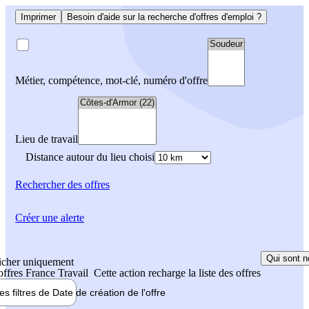
Imprimer
Besoin d'aide sur la recherche d'offres d'emploi ?
Métier, compétence, mot-clé, numéro d'offre
Lieu de travail
Distance autour du lieu choisi
Rechercher
des offres
Créer une alerte
Qui sont n
icher uniquement
 offres France Travail
Cette action recharge la liste des offres
les filtres de
Date de création
de l'offre