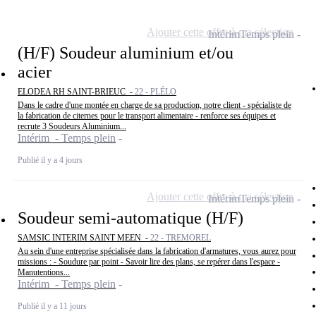
Ajouter cette offre à ma sélection
Intérim
Temps plein
(H/F) Soudeur aluminium et/ou
acier
ELODEA RH SAINT-BRIEUC -
22 - PLÉLO
Dans le cadre d'une montée en charge de sa production, notre client - spécialiste de
la fabrication de citernes pour le transport alimentaire - renforce ses équipes et
recrute 3 Soudeurs Aluminium...
Intérim - Temps plein
Publié il y a 4 jours
Ajouter cette offre à ma sélection
Intérim
Temps plein
Soudeur semi-automatique (H/F)
SAMSIC INTERIM SAINT MEEN -
22 - TREMOREL
Au sein d'une entreprise spécialisée dans la fabrication d'armatures, vous aurez pour
missions : - Soudure par point - Savoir lire des plans, se repérer dans l'espace -
Manutentions...
Intérim - Temps plein
Publié il y a 11 jours