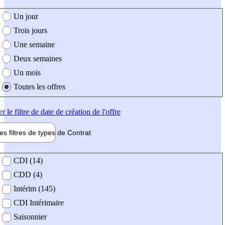
e création de l'offre
Un jour
Trois jours
Une semaine
Deux semaines
Un mois
Toutes les offres
er
le filtre de date de création de l'offre
les filtres de types de
Contrat
de contrat
CDI (14)
CDD (4)
Intérim (145)
CDI Intérimaire
Saisonnier