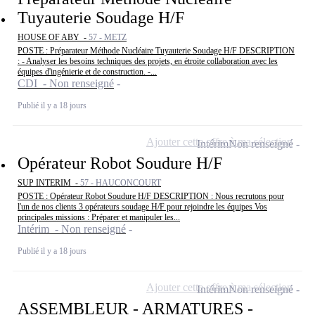
Tuyauterie Soudage H/F
HOUSE OF ABY -
57 - METZ
POSTE : Préparateur Méthode Nucléaire Tuyauterie Soudage H/F DESCRIPTION
: - Analyser les besoins techniques des projets, en étroite collaboration avec les
équipes d'ingénierie et de construction. -...
CDI - Non renseigné
Publié il y a 18 jours
Ajouter cette offre à ma sélection
Intérim
Non renseigné
Opérateur Robot Soudure H/F
SUP INTERIM -
57 - HAUCONCOURT
POSTE : Opérateur Robot Soudure H/F DESCRIPTION : Nous recrutons pour
l'un de nos clients 3 opérateurs soudage H/F pour rejoindre les équipes Vos
principales missions : Préparer et manipuler les...
Intérim - Non renseigné
Publié il y a 18 jours
Ajouter cette offre à ma sélection
Intérim
Non renseigné
ASSEMBLEUR - ARMATURES -