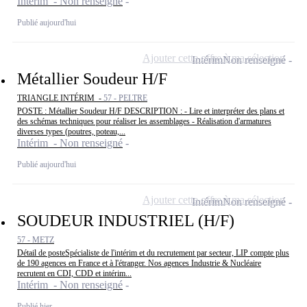
Intérim - Non renseigné
Publié aujourd'hui
Ajouter cette offre à ma sélection
Intérim
Non renseigné
Métallier Soudeur H/F
TRIANGLE INTÉRIM -
57 - PELTRE
POSTE : Métallier Soudeur H/F DESCRIPTION : - Lire et interpréter des plans et
des schémas techniques pour réaliser les assemblages - Réalisation d'armatures
diverses types (poutres, poteau,...
Intérim - Non renseigné
Publié aujourd'hui
Ajouter cette offre à ma sélection
Intérim
Non renseigné
SOUDEUR INDUSTRIEL (H/F)
57 - METZ
Détail de posteSpécialiste de l'intérim et du recrutement par secteur, LIP compte plus
de 190 agences en France et à l'étranger. Nos agences Industrie & Nucléaire
recrutent en CDI, CDD et intérim...
Intérim - Non renseigné
Publié hier