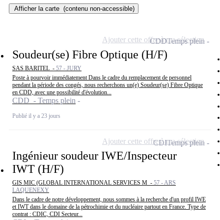
Afficher la carte
(contenu non-accessible)
Ajouter cette offre à ma sélection
CDD
Temps plein
Soudeur(se) Fibre Optique (H/F)
SAS BARITEL -
57 - JURY
Poste à pourvoir immédiatement Dans le cadre du remplacement de personnel
pendant la période des congés, nous recherchons un(e) Soudeur(se) Fibre Optique
en CDD, avec une possibilité d'évolution...
CDD - Temps plein
Publié il y a 23 jours
Ajouter cette offre à ma sélection
CDI
Temps plein
Ingénieur soudeur IWE/Inspecteur
IWT (H/F)
GIS MIC (GLOBAL INTERNATIONAL SERVICES M -
57 - ARS
LAQUENEXY
Dans le cadre de notre développement, nous sommes à la recherche d'un profil IWE
et IWT dans le domaine de la pétrochimie et du nucléaire partout en France. Type de
contrat : CDIC, CDI Secteur...