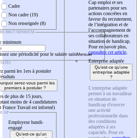
Cap emploi et ses
Cadre
partenaires pour ses
actions concrètes en
Non cadre (19)
faveur du recrutement,
Non renseignée (8)
de l’intégration et de
l’accompagnement de
IRE BRUT MINIMUM
ses collaborateurs en
situation de handicap.
re minimum
Pour en savoir plus,
consultez cet article
.
ssez une périodicité pour le salaire saisi
Entreprise adaptée
NITÉS
Qu'est-ce qu'une
z parmi les 1ers à postuler
entreprise adaptée
résultats
?
urquoi serez-vous parmi les
L'entreprise adaptée
premiers à postuler ?
permet à un travailleur
es de plus de 15 jours,
en situation de
tant moins de 4 candidatures
handicap d'exercer
t France Travail est informé)
une activité
ICAP
professionnelle dans
des conditions
Employeur handi-
adaptées à ses
engagé
capacités. Pour en
Qu'est-ce qu'un
savoir plus,
consultez