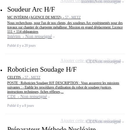
Ajouter cette offre à ma sélection
Intérim
Non renseigné
Soudeur Arc H/F
MC INTÉRIM (AGENCE DE METZ) -
57 - METZ
Nous recherchons, pour l'un de nos clients, des soudeurs Arc expérimentés pour des
travaux sur chantier de charpente métallique. Mission en grand déplacement. Licence
111 + 114 obligatoires
Intérim - Non renseigné
Publié il y a 20 jours
Ajouter cette offre à ma sélection
CDI
Non renseigné
Roboticien Soudage H/F
CELETIS -
57 - METZ
POSTE : Roboticien Soudage H/F DESCRIPTION : Vous assurerez les missions
suivantes : - Etablir les procédures d'utilisation du robot de soudage (notices,
instructions techniques, fiches réflexes,...
CDI - Non renseigné
Publié il y a 8 jours
Ajouter cette offre à ma sélection
CDI
Non renseigné
Préparateur Méthode Nucléaire