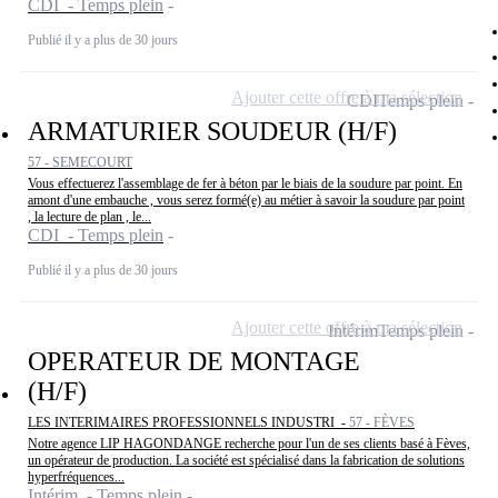
CDI - Temps plein
Publié il y a plus de 30 jours
Ajouter cette offre à ma sélection
CDI
Temps plein
ARMATURIER SOUDEUR (H/F)
57 - SEMECOURT
Vous effectuerez l'assemblage de fer à béton par le biais de la soudure par point. En
amont d'une embauche , vous serez formé(e) au métier à savoir la soudure par point
, la lecture de plan , le...
CDI - Temps plein
Publié il y a plus de 30 jours
Ajouter cette offre à ma sélection
Intérim
Temps plein
OPERATEUR DE MONTAGE
(H/F)
LES INTERIMAIRES PROFESSIONNELS INDUSTRI -
57 - FÈVES
Notre agence LIP HAGONDANGE recherche pour l'un de ses clients basé à Fèves,
un opérateur de production. La société est spécialisé dans la fabrication de solutions
hyperfréquences...
Intérim - Temps plein