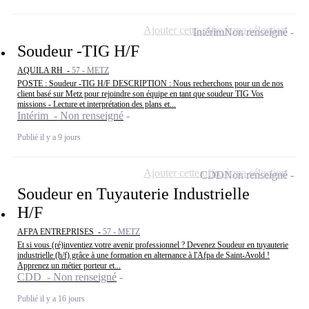
Ajouter cette offre à ma sélection
Intérim
Non renseigné
Soudeur -TIG H/F
AQUILA RH -
57 - METZ
POSTE : Soudeur -TIG H/F DESCRIPTION : Nous recherchons pour un de nos
client basé sur Metz pour rejoindre son équipe en tant que soudeur TIG Vos
missions - Lecture et interprétation des plans et...
Intérim - Non renseigné
Publié il y a 9 jours
Ajouter cette offre à ma sélection
CDD
Non renseigné
Soudeur en Tuyauterie Industrielle
H/F
AFPA ENTREPRISES -
57 - METZ
Et si vous (ré)inventiez votre avenir professionnel ? Devenez Soudeur en tuyauterie
industrielle (h/f) grâce à une formation en alternance à l'Afpa de Saint-Avold !
Apprenez un métier porteur et...
CDD - Non renseigné
Publié il y a 16 jours