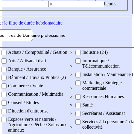
heures
er
le filtre de durée hebdomadaire
les filtres de
Domaine pro
fessionnel
ne professionel
Achats / Comptabilité / Gestion
Industrie (24)
Arts / Artisanat d'art
Informatique /
Télécommunication
Banque / Assurance
Installation / Maintenance (
Bâtiment / Travaux Publics (2)
Marketing / Stratégie
Commerce / Vente
commerciale
Communication / Multimédia
Ressources Humaines
Conseil / Etudes
Santé
Direction d'entreprise
Secrétariat / Assistanat
Espaces verts et naturels /
Services à la personne / à l
Agriculture / Pêche / Soins aux
collectivité
animaux