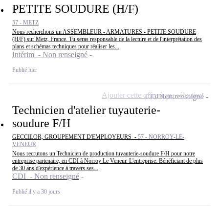
PETITE SOUDURE (H/F)
57 - METZ
Nous recherchons un ASSEMBLEUR - ARMATURES - PETITE SOUDURE
(H/F) sur Metz, France. Tu seras responsable de la lecture et de l'interprétation des
plans et schémas techniques pour réaliser les...
Intérim - Non renseigné
Publié hier
Ajouter cette offre à ma sélection
CDI
Non renseigné
Technicien d'atelier tuyauterie-
soudure F/H
GECCILOR, GROUPEMENT D'EMPLOYEURS -
57 - NORROY-LE-
VENEUR
Nous recrutons un Technicien de production tuyauterie-soudure F/H pour notre
entreprise partenaire, en CDI à Norroy Le Veneur. L'entreprise: Bénéficiant de plus
de 30 ans d'expérience à travers ses...
CDI - Non renseigné
Publié il y a 30 jours