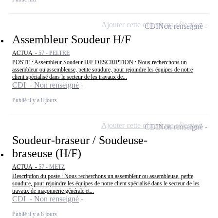
Ajouter cette offre à ma sélection
CDI
Non renseigné
Assembleur Soudeur H/F
ACTUA -
57 - PELTRE
POSTE : Assembleur Soudeur H/F DESCRIPTION : Nous recherchons un
assembleur ou assembleuse, petite soudure, pour rejoindre les équipes de notre
client spécialisé dans le secteur de les travaux de...
CDI - Non renseigné
Publié il y a 8 jours
Ajouter cette offre à ma sélection
CDI
Non renseigné
Soudeur-braseur / Soudeuse-
braseuse (H/F)
ACTUA -
57 - METZ
Description du poste : Nous recherchons un assembleur ou assembleuse, petite
soudure, pour rejoindre les équipes de notre client spécialisé dans le secteur de les
travaux de maçonnerie générale et...
CDI - Non renseigné
Publié il y a 8 jours