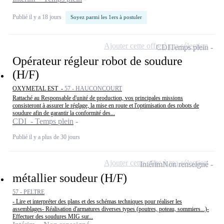
Publié il y a 18 jours
Soyez parmi les 1ers à postuler
Ajouter cette offre à ma sélection
CDI
Temps plein
Opérateur régleur robot de soudure
(H/F)
OXYMETAL EST -
57 - HAUCONCOURT
Rattaché au Responsable d'unité de production, vos principales missions
consisteront à assurer le réglage, la mise en route et l'optimisation des robots de
soudure afin de garantir la conformité des...
CDI - Temps plein
Publié il y a plus de 30 jours
Ajouter cette offre à ma sélection
Intérim
Non renseigné
métallier soudeur (H/F)
57 - PELTRE
- Lire et interpréter des plans et des schémas techniques pour réaliser les
assemblages- Réalisation d'armatures diverses types (poutres, poteau, sommiers...)-
Effectuer des soudures MIG sur...