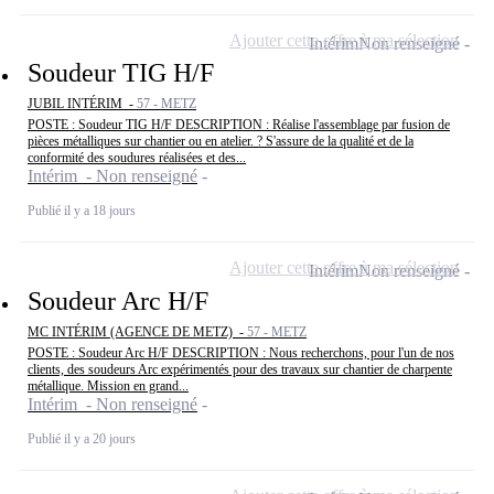
Ajouter cette offre à ma sélection
Intérim
Non renseigné
Soudeur TIG H/F
JUBIL INTÉRIM -
57 - METZ
POSTE : Soudeur TIG H/F DESCRIPTION : Réalise l'assemblage par fusion de
pièces métalliques sur chantier ou en atelier. ? S'assure de la qualité et de la
conformité des soudures réalisées et des...
Intérim - Non renseigné
Publié il y a 18 jours
Ajouter cette offre à ma sélection
Intérim
Non renseigné
Soudeur Arc H/F
MC INTÉRIM (AGENCE DE METZ) -
57 - METZ
POSTE : Soudeur Arc H/F DESCRIPTION : Nous recherchons, pour l'un de nos
clients, des soudeurs Arc expérimentés pour des travaux sur chantier de charpente
métallique. Mission en grand...
Intérim - Non renseigné
Publié il y a 20 jours