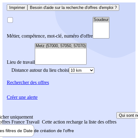
Imprimer
Besoin d'aide sur la recherche d'offres d'emploi ?
Métier, compétence, mot-clé, numéro d'offre
Lieu de travail
Distance autour du lieu choisi
Rechercher
des offres
Créer une alerte
Qui sont n
icher uniquement
 offres France Travail
Cette action recharge la liste des offres
les filtres de
Date de création
de l'offre