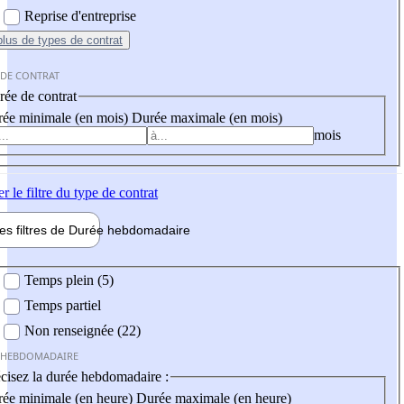
Reprise d'entreprise
plus
de types de contrat
 DE CONTRAT
ée de contrat
ée minimale (en mois)
Durée maximale (en mois)
mois
er
le filtre du type de contrat
les filtres de
Durée hebdo
madaire
 hebdomadaire
Temps plein (5)
Temps partiel
Non renseignée (22)
 HEBDOMADAIRE
cisez la durée hebdomadaire :
ée minimale (en heure)
Durée maximale (en heure)