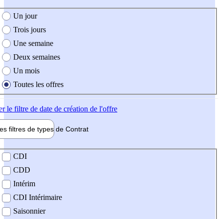
e création de l'offre
Un jour
Trois jours
Une semaine
Deux semaines
Un mois
Toutes les offres
er
le filtre de date de création de l'offre
les filtres de types de
Contrat
de contrat
CDI
CDD
Intérim
CDI Intérimaire
Saisonnier