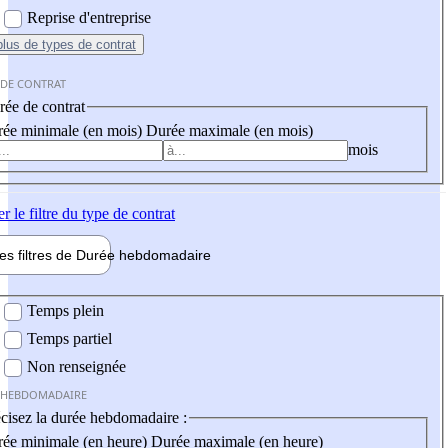
Reprise d'entreprise
plus
de types de contrat
 DE CONTRAT
ée de contrat
ée minimale (en mois)
Durée maximale (en mois)
mois
er
le filtre du type de contrat
les filtres de
Durée hebdo
madaire
 hebdomadaire
Temps plein
Temps partiel
Non renseignée
 HEBDOMADAIRE
cisez la durée hebdomadaire :
ée minimale (en heure)
Durée maximale (en heure)