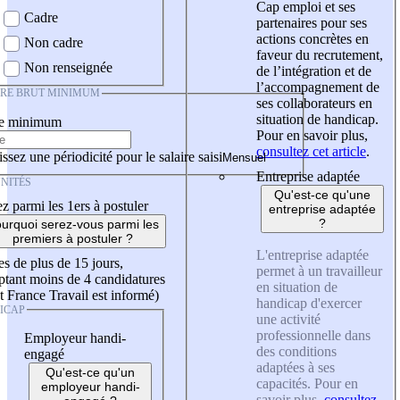
Cap emploi et ses
Cadre
partenaires pour ses
actions concrètes en
Non cadre
faveur du recrutement,
Non renseignée
de l’intégration et de
l’accompagnement de
IRE BRUT MINIMUM
ses collaborateurs en
situation de handicap.
re minimum
Pour en savoir plus,
consultez cet article
.
ssez une périodicité pour le salaire saisi
Entreprise adaptée
NITÉS
Qu'est-ce qu'une
z parmi les 1ers à postuler
entreprise adaptée
?
urquoi serez-vous parmi les
premiers à postuler ?
L'entreprise adaptée
es de plus de 15 jours,
permet à un travailleur
tant moins de 4 candidatures
en situation de
t France Travail est informé)
handicap d'exercer
ICAP
une activité
professionnelle dans
Employeur handi-
des conditions
engagé
adaptées à ses
Qu'est-ce qu'un
capacités. Pour en
employeur handi-
savoir plus,
consultez