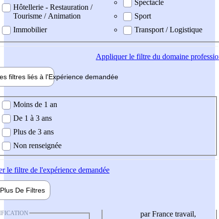
Spectacle
Hôtellerie - Restauration /
Tourisme / Animation
Sport
Immobilier
Transport / Logistique
Appliquer
le filtre du domaine professi
es filtres liés à l'
Expérience
demandée
ience demandée
Moins de 1 an
De 1 à 3 ans
Plus de 3 ans
Non renseignée
er
le filtre de l'expérience demandée
Plus De
Filtres
IFICATION
par France travail,