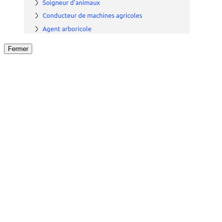
Fermer
Fermer
le détail de l'offre
/
Offre
sur
Offre précéden