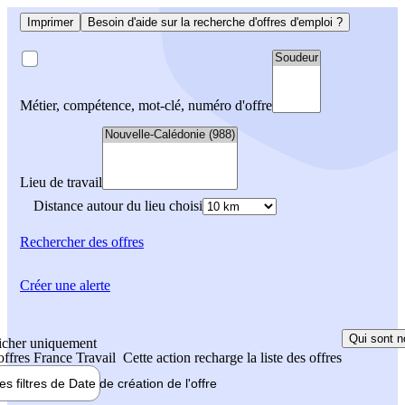
Imprimer
Besoin d'aide sur la recherche d'offres d'emploi ?
Métier, compétence, mot-clé, numéro d'offre
Lieu de travail
Distance autour du lieu choisi
Rechercher
des offres
Créer une alerte
Qui sont n
icher uniquement
 offres France Travail
Cette action recharge la liste des offres
les filtres de
Date de création
de l'offre