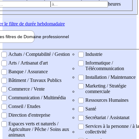
heures
er
le filtre de durée hebdomadaire
les filtres de
Domaine pro
fessionnel
ne professionel
Achats / Comptabilité / Gestion
Industrie
Arts / Artisanat d'art
Informatique /
Télécommunication
Banque / Assurance
Installation / Maintenance
Bâtiment / Travaux Publics
Marketing / Stratégie
Commerce / Vente
commerciale
Communication / Multimédia
Ressources Humaines
Conseil / Etudes
Santé
Direction d'entreprise
Secrétariat / Assistanat
Espaces verts et naturels /
Services à la personne / à l
Agriculture / Pêche / Soins aux
collectivité
animaux