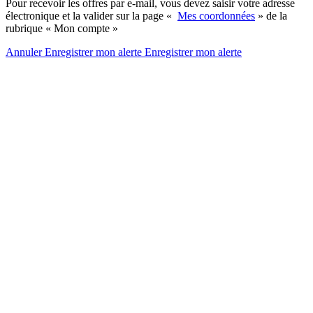
Pour recevoir les offres par e-mail, vous devez saisir votre adresse
électronique et la valider sur la page «
Mes coordonnées
» de la
rubrique « Mon compte »
Annuler
Enregistrer mon alerte
Enregistrer
mon alerte