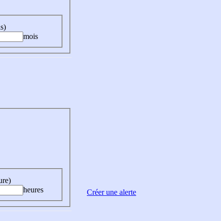
s)
mois
ure)
heures
Créer une alerte