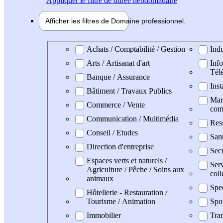
Appliquer
le filtre de durée hebdomadaire
Afficher les filtres de
Domaine pro
fessionnel
Domaine professionel
Achats / Comptabilité / Gestion
Indu
Arts / Artisanat d'art
Info
Tél
Banque / Assurance
Inst
Bâtiment / Travaux Publics
Mark
Commerce / Vente
com
Communication / Multimédia
Res
Conseil / Etudes
San
Direction d'entreprise
Secr
Espaces verts et naturels /
Serv
Agriculture / Pêche / Soins aux
coll
animaux
Spe
Hôtellerie - Restauration /
Tourisme / Animation
Spo
Immobilier
Tran