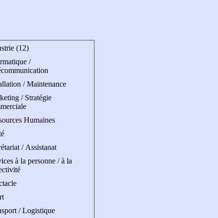
strie (12)
rmatique /
écommunication
allation / Maintenance
eting / Stratégie
merciale
sources Humaines
té
étariat / Assistanat
ices à la personne / à la
ectivité
ctacle
rt
sport / Logistique