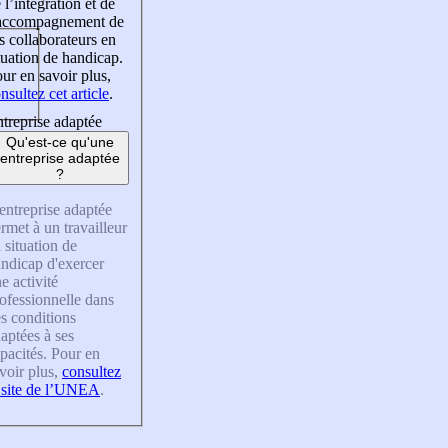
 l’intégration et de
’accompagnement de
s collaborateurs en
tuation de handicap.
ur en savoir plus,
nsultez cet article
.
treprise adaptée
Qu'est-ce qu'une
entreprise adaptée
?
entreprise adaptée
rmet à un travailleur
 situation de
ndicap d'exercer
e activité
ofessionnelle dans
s conditions
aptées à ses
pacités. Pour en
voir plus,
consultez
 site de l’UNEA
.