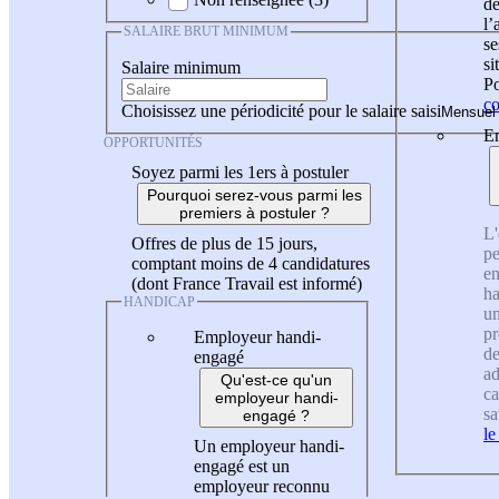
de
l
SALAIRE BRUT MINIMUM
se
si
Salaire minimum
Po
co
Choisissez une périodicité pour le salaire saisi
En
OPPORTUNITÉS
Soyez parmi les 1ers à postuler
Pourquoi serez-vous parmi les
premiers à postuler ?
L'
Offres de plus de 15 jours,
pe
comptant moins de 4 candidatures
en
(dont France Travail est informé)
ha
HANDICAP
un
pr
Employeur handi-
de
engagé
ad
Qu'est-ce qu'un
ca
employeur handi-
sa
engagé ?
le
Un employeur handi-
engagé est un
employeur reconnu