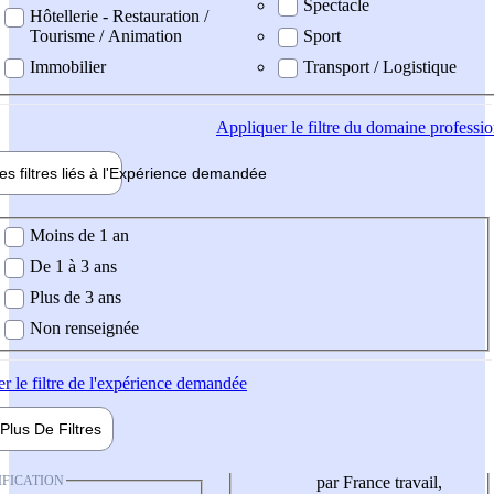
Spectacle
Hôtellerie - Restauration /
Tourisme / Animation
Sport
Immobilier
Transport / Logistique
Appliquer
le filtre du domaine professi
es filtres liés à l'
Expérience
demandée
ience demandée
Moins de 1 an
De 1 à 3 ans
Plus de 3 ans
Non renseignée
er
le filtre de l'expérience demandée
Plus De
Filtres
IFICATION
par France travail,