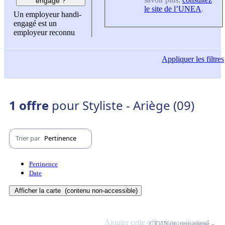
engagé ?
le site de l’UNEA
.
Un employeur handi-
engagé est un
employeur reconnu
Appliquer
les filtres
1 offre
pour Styliste - Ariège (09)
Trier par
Pertinence
Pertinence
Date
Afficher la carte
(contenu non-accessible)
Ajouter cette offre à ma sélection
CDI
Non renseigné