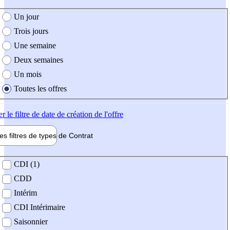
e création de l'offre
Un jour
Trois jours
Une semaine
Deux semaines
Un mois
Toutes les offres
er
le filtre de date de création de l'offre
les filtres de types de
Contrat
de contrat
CDI (1)
CDD
Intérim
CDI Intérimaire
Saisonnier