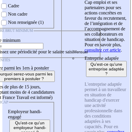
Cap emploi et ses
Cadre
partenaires pour ses
actions concrètes en
Non cadre
faveur du recrutement,
Non renseignée (1)
de l’intégration et de
l’accompagnement de
IRE BRUT MINIMUM
ses collaborateurs en
situation de handicap.
re minimum
Pour en savoir plus,
consultez cet article
.
ssez une périodicité pour le salaire saisi
Entreprise adaptée
NITÉS
Qu'est-ce qu'une
z parmi les 1ers à postuler
entreprise adaptée
?
urquoi serez-vous parmi les
premiers à postuler ?
L'entreprise adaptée
es de plus de 15 jours,
permet à un travailleur
tant moins de 4 candidatures
en situation de
t France Travail est informé)
handicap d'exercer
ICAP
une activité
professionnelle dans
Employeur handi-
des conditions
engagé
adaptées à ses
Qu'est-ce qu'un
capacités. Pour en
employeur handi-
savoir plus,
consultez