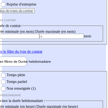
Reprise d'entreprise
plus
de types de contrat
 DE CONTRAT
ée de contrat
ée minimale (en mois)
Durée maximale (en mois)
mois
er
le filtre du type de contrat
les filtres de
Durée hebdo
madaire
 hebdomadaire
Temps plein
Temps partiel
Non renseignée (1)
 HEBDOMADAIRE
cisez la durée hebdomadaire :
ée minimale (en heure)
Durée maximale (en heure)