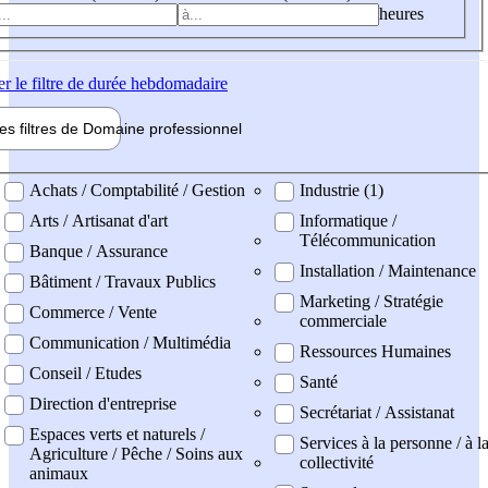
heures
er
le filtre de durée hebdomadaire
les filtres de
Domaine pro
fessionnel
ne professionel
Achats / Comptabilité / Gestion
Industrie (1)
Arts / Artisanat d'art
Informatique /
Télécommunication
Banque / Assurance
Installation / Maintenance
Bâtiment / Travaux Publics
Marketing / Stratégie
Commerce / Vente
commerciale
Communication / Multimédia
Ressources Humaines
Conseil / Etudes
Santé
Direction d'entreprise
Secrétariat / Assistanat
Espaces verts et naturels /
Services à la personne / à l
Agriculture / Pêche / Soins aux
collectivité
animaux