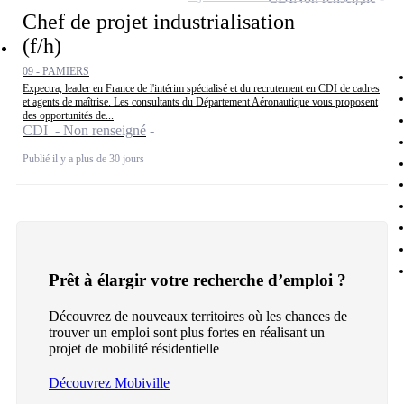
Chef de projet industrialisation
(f/h)
09 - PAMIERS
Expectra, leader en France de l'intérim spécialisé et du recrutement en CDI de cadres
et agents de maîtrise. Les consultants du Département Aéronautique vous proposent
des opportunités de...
CDI - Non renseigné
Publié il y a plus de 30 jours
Prêt à élargir votre recherche d’emploi ?
Découvrez de nouveaux territoires où les chances de
trouver un emploi sont plus fortes en réalisant un
projet de mobilité résidentielle
Découvrez Mobiville