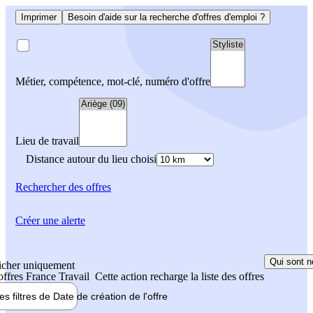
Imprimer
Besoin d'aide sur la recherche d'offres d'emploi ?
Métier, compétence, mot-clé, numéro d'offre
Lieu de travail
Distance autour du lieu choisi
Rechercher
des offres
Créer une alerte
Qui sont n
icher uniquement
 offres France Travail
Cette action recharge la liste des offres
les filtres de
Date de création
de l'offre