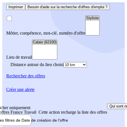
Imprimer
Besoin d'aide sur la recherche d'offres d'emploi ?
Métier, compétence, mot-clé, numéro d'offre
Lieu de travail
Distance autour du lieu choisi
Rechercher
des offres
Créer une alerte
Qui sont n
icher uniquement
 offres France Travail
Cette action recharge la liste des offres
les filtres de
Date de création
de l'offre