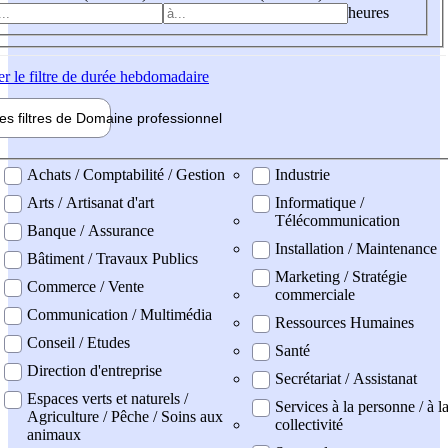
heures
er
le filtre de durée hebdomadaire
les filtres de
Domaine pro
fessionnel
ne professionel
Achats / Comptabilité / Gestion
Industrie
Arts / Artisanat d'art
Informatique /
Télécommunication
Banque / Assurance
Installation / Maintenance
Bâtiment / Travaux Publics
Marketing / Stratégie
Commerce / Vente
commerciale
Communication / Multimédia
Ressources Humaines
Conseil / Etudes
Santé
Direction d'entreprise
Secrétariat / Assistanat
Espaces verts et naturels /
Services à la personne / à l
Agriculture / Pêche / Soins aux
collectivité
animaux