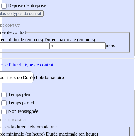
Reprise d'entreprise
plus
de types de contrat
 DE CONTRAT
ée de contrat
ée minimale (en mois)
Durée maximale (en mois)
mois
er
le filtre du type de contrat
les filtres de
Durée hebdo
madaire
 hebdomadaire
Temps plein
Temps partiel
Non renseignée
 HEBDOMADAIRE
cisez la durée hebdomadaire :
ée minimale (en heure)
Durée maximale (en heure)