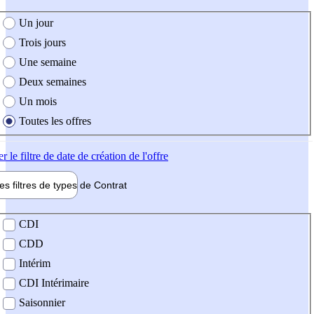
e création de l'offre
Un jour
Trois jours
Une semaine
Deux semaines
Un mois
Toutes les offres
er
le filtre de date de création de l'offre
les filtres de types de
Contrat
de contrat
CDI
CDD
Intérim
CDI Intérimaire
Saisonnier