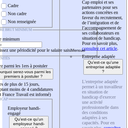
Cap emploi et ses
Cadre
partenaires pour ses
actions concrètes en
Non cadre
faveur du recrutement,
Non renseignée
de l’intégration et de
l’accompagnement de
IRE BRUT MINIMUM
ses collaborateurs en
situation de handicap.
re minimum
Pour en savoir plus,
consultez cet article
.
ssez une périodicité pour le salaire saisi
Entreprise adaptée
NITÉS
Qu'est-ce qu'une
z parmi les 1ers à postuler
entreprise adaptée
?
urquoi serez-vous parmi les
premiers à postuler ?
L'entreprise adaptée
es de plus de 15 jours,
permet à un travailleur
tant moins de 4 candidatures
en situation de
t France Travail est informé)
handicap d'exercer
ICAP
une activité
professionnelle dans
Employeur handi-
des conditions
engagé
adaptées à ses
Qu'est-ce qu'un
capacités. Pour en
employeur handi-
savoir plus,
consultez