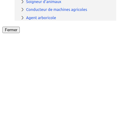
Fermer
Fermer
le détail de l'offre
/
Offre
sur
Offre précéden