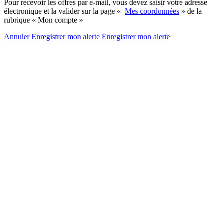
Pour recevoir les offres par e-mail, vous devez saisir votre adresse
électronique et la valider sur la page «
Mes coordonnées
» de la
rubrique « Mon compte »
Annuler
Enregistrer mon alerte
Enregistrer
mon alerte