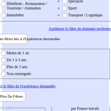
Spectacle
Hôtellerie - Restauration /
Tourisme / Animation
Sport
Immobilier
Transport / Logistique
Appliquer
le filtre du domaine professi
es filtres liés à l'
Expérience
demandée
ience demandée
Moins de 1 an
De 1 à 3 ans
Plus de 3 ans
Non renseignée
er
le filtre de l'expérience demandée
Plus De
Filtres
IFICATION
par France travail,