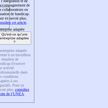
 l’intégration et de
’accompagnement de
s collaborateurs en
tuation de handicap.
ur en savoir plus,
nsultez cet article
.
treprise adaptée
Qu'est-ce qu'une
entreprise adaptée
?
entreprise adaptée
rmet à un travailleur
 situation de
ndicap d'exercer
e activité
ofessionnelle dans
s conditions
aptées à ses
pacités. Pour en
voir plus,
consultez
 site de l’UNEA
.