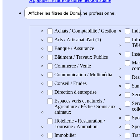
Appliquer
le filtre de durée hebdomadaire
Afficher les filtres de
Domaine pro
fessionnel
Domaine professionel
Achats / Comptabilité / Gestion
Indu
Arts / Artisanat d'art (1)
Info
Tél
Banque / Assurance
Inst
Bâtiment / Travaux Publics
Mark
Commerce / Vente
com
Communication / Multimédia
Res
Conseil / Etudes
San
Direction d'entreprise
Secr
Espaces verts et naturels /
Serv
Agriculture / Pêche / Soins aux
coll
animaux
Spe
Hôtellerie - Restauration /
Tourisme / Animation
Spo
Immobilier
Tran