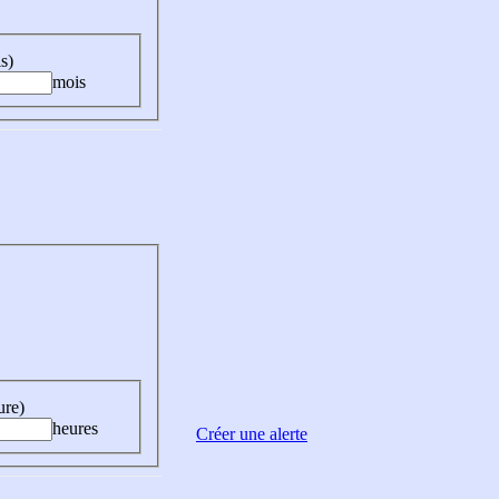
s)
mois
ure)
heures
Créer une alerte