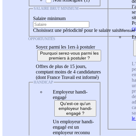
de
l
SALAIRE BRUT MINIMUM
se
si
Salaire minimum
Po
co
Choisissez une périodicité pour le salaire saisi
En
OPPORTUNITÉS
Soyez parmi les 1ers à postuler
Pourquoi serez-vous parmi les
premiers à postuler ?
L'
Offres de plus de 15 jours,
pe
comptant moins de 4 candidatures
en
(dont France Travail est informé)
ha
HANDICAP
un
pr
Employeur handi-
de
engagé
ad
Qu'est-ce qu'un
ca
employeur handi-
sa
engagé ?
le
Un employeur handi-
engagé est un
employeur reconnu