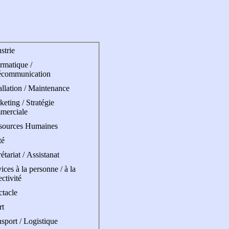
strie
rmatique /
écommunication
allation / Maintenance
eting / Stratégie
merciale
sources Humaines
té
étariat / Assistanat
ices à la personne / à la
ectivité
ctacle
rt
sport / Logistique