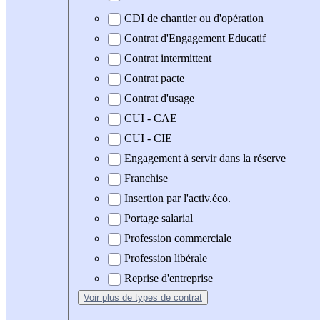
CDI de chantier ou d'opération
Contrat d'Engagement Educatif
Contrat intermittent
Contrat pacte
Contrat d'usage
CUI - CAE
CUI - CIE
Engagement à servir dans la réserve
Franchise
Insertion par l'activ.éco.
Portage salarial
Profession commerciale
Profession libérale
Reprise d'entreprise
Voir plus
de types de contrat