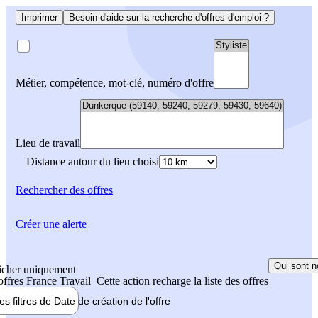
Imprimer
Besoin d'aide sur la recherche d'offres d'emploi ?
Métier, compétence, mot-clé, numéro d'offre
Lieu de travail
Distance autour du lieu choisi
Rechercher
des offres
Créer une alerte
Qui sont n
icher uniquement
 offres France Travail
Cette action recharge la liste des offres
les filtres de
Date de création
de l'offre