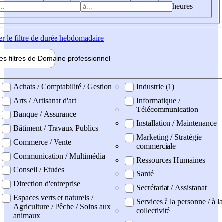
heures
er
le filtre de durée hebdomadaire
les filtres de
Domaine pro
fessionnel
ne professionel
Achats / Comptabilité / Gestion
Industrie (1)
Arts / Artisanat d'art
Informatique /
Télécommunication
Banque / Assurance
Installation / Maintenance
Bâtiment / Travaux Publics
Marketing / Stratégie
Commerce / Vente
commerciale
Communication / Multimédia
Ressources Humaines
Conseil / Etudes
Santé
Direction d'entreprise
Secrétariat / Assistanat
Espaces verts et naturels /
Services à la personne / à l
Agriculture / Pêche / Soins aux
collectivité
animaux