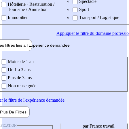
Spectacle
Hôtellerie - Restauration /
Tourisme / Animation
Sport
Immobilier
Transport / Logistique
Appliquer
le filtre du domaine professi
es filtres liés à l'
Expérience
demandée
ience demandée
Moins de 1 an
De 1 à 3 ans
Plus de 3 ans
Non renseignée
er
le filtre de l'expérience demandée
Plus De
Filtres
IFICATION
par France travail,