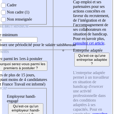
Cap emploi et ses
Cadre
partenaires pour ses
actions concrètes en
Non cadre (1)
faveur du recrutement,
Non renseignée
de l’intégration et de
l’accompagnement de
IRE BRUT MINIMUM
ses collaborateurs en
situation de handicap.
re minimum
Pour en savoir plus,
consultez cet article
.
ssez une périodicité pour le salaire saisi
Entreprise adaptée
NITÉS
Qu'est-ce qu'une
z parmi les 1ers à postuler
entreprise adaptée
?
urquoi serez-vous parmi les
premiers à postuler ?
L'entreprise adaptée
es de plus de 15 jours,
permet à un travailleur
tant moins de 4 candidatures
en situation de
t France Travail est informé)
handicap d'exercer
ICAP
une activité
professionnelle dans
Employeur handi-
des conditions
engagé
adaptées à ses
Qu'est-ce qu'un
capacités. Pour en
employeur handi-
savoir plus,
consultez