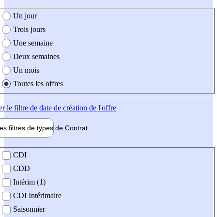
e création de l'offre
Un jour
Trois jours
Une semaine
Deux semaines
Un mois
Toutes les offres
er
le filtre de date de création de l'offre
les filtres de types de
Contrat
de contrat
CDI
CDD
Intérim (1)
CDI Intérimaire
Saisonnier