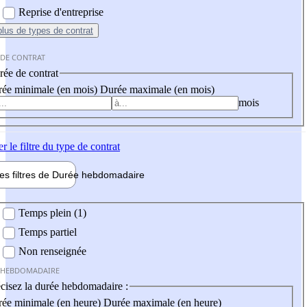
Reprise d'entreprise
plus
de types de contrat
 DE CONTRAT
ée de contrat
ée minimale (en mois)
Durée maximale (en mois)
mois
er
le filtre du type de contrat
les filtres de
Durée hebdo
madaire
 hebdomadaire
Temps plein (1)
Temps partiel
Non renseignée
 HEBDOMADAIRE
cisez la durée hebdomadaire :
ée minimale (en heure)
Durée maximale (en heure)