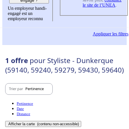
engagé ?
le site de l’UNEA
.
Un employeur handi-
engagé est un
employeur reconnu
Appliquer
les filtres
1 offre
pour Styliste - Dunkerque
(59140, 59240, 59279, 59430, 59640)
Trier par
Pertinence
Pertinence
Date
Distance
Afficher la carte
(contenu non-accessible)