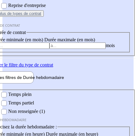
Reprise d'entreprise
plus
de types de contrat
 DE CONTRAT
ée de contrat
ée minimale (en mois)
Durée maximale (en mois)
mois
er
le filtre du type de contrat
les filtres de
Durée hebdo
madaire
 hebdomadaire
Temps plein
Temps partiel
Non renseignée (1)
 HEBDOMADAIRE
cisez la durée hebdomadaire :
ée minimale (en heure)
Durée maximale (en heure)