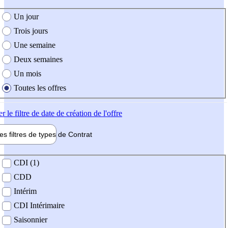
e création de l'offre
Un jour
Trois jours
Une semaine
Deux semaines
Un mois
Toutes les offres
er
le filtre de date de création de l'offre
les filtres de types de
Contrat
de contrat
CDI (1)
CDD
Intérim
CDI Intérimaire
Saisonnier