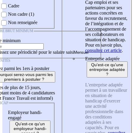
Cap emploi et ses
Cadre
partenaires pour ses
actions concrètes en
Non cadre (1)
faveur du recrutement,
Non renseignée
de l’intégration et de
l’accompagnement de
IRE BRUT MINIMUM
ses collaborateurs en
situation de handicap.
re minimum
Pour en savoir plus,
consultez cet article
.
ssez une périodicité pour le salaire saisi
Entreprise adaptée
NITÉS
Qu'est-ce qu'une
z parmi les 1ers à postuler
entreprise adaptée
?
urquoi serez-vous parmi les
premiers à postuler ?
L'entreprise adaptée
es de plus de 15 jours,
permet à un travailleur
tant moins de 4 candidatures
en situation de
t France Travail est informé)
handicap d'exercer
ICAP
une activité
professionnelle dans
Employeur handi-
des conditions
engagé
adaptées à ses
Qu'est-ce qu'un
capacités. Pour en
employeur handi-
savoir plus,
consultez