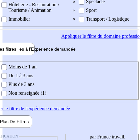
Spectacle
Hôtellerie - Restauration /
Tourisme / Animation
Sport
Immobilier
Transport / Logistique
Appliquer
le filtre du domaine professi
es filtres liés à l'
Expérience
demandée
ience demandée
Moins de 1 an
De 1 à 3 ans
Plus de 3 ans
Non renseignée (1)
er
le filtre de l'expérience demandée
Plus De
Filtres
IFICATION
par France travail,