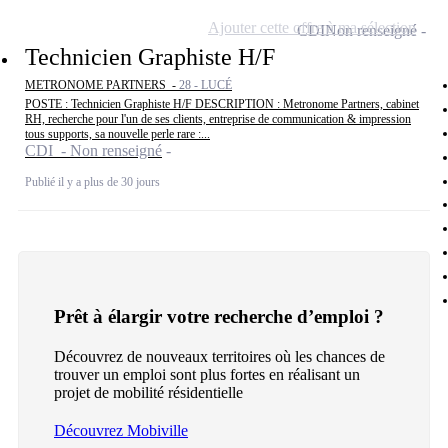
Ajouter cette offre à ma sélection
CDI
Non renseigné
Technicien Graphiste H/F
METRONOME PARTNERS -
28 - LUCÉ
POSTE : Technicien Graphiste H/F DESCRIPTION : Metronome Partners, cabinet
RH, recherche pour l'un de ses clients, entreprise de communication & impression
tous supports, sa nouvelle perle rare :...
CDI - Non renseigné
Publié il y a plus de 30 jours
Prêt à élargir votre recherche d’emploi ?
Découvrez de nouveaux territoires où les chances de
trouver un emploi sont plus fortes en réalisant un
projet de mobilité résidentielle
Découvrez Mobiville