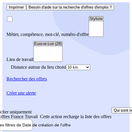
Imprimer
Besoin d'aide sur la recherche d'offres d'emploi ?
Métier, compétence, mot-clé, numéro d'offre
Lieu de travail
Distance autour du lieu choisi
Rechercher
des offres
Créer une alerte
Qui sont n
icher uniquement
 offres France Travail
Cette action recharge la liste des offres
les filtres de
Date de création
de l'offre