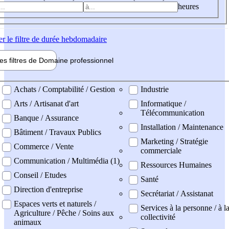
heures
er
le filtre de durée hebdomadaire
les filtres de
Domaine pro
fessionnel
ne professionel
Achats / Comptabilité / Gestion
Industrie
Arts / Artisanat d'art
Informatique /
Télécommunication
Banque / Assurance
Installation / Maintenance
Bâtiment / Travaux Publics
Marketing / Stratégie
Commerce / Vente
commerciale
Communication / Multimédia (1)
Ressources Humaines
Conseil / Etudes
Santé
Direction d'entreprise
Secrétariat / Assistanat
Espaces verts et naturels /
Services à la personne / à l
Agriculture / Pêche / Soins aux
collectivité
animaux