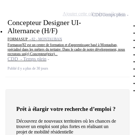
Ajouter cette offre à ma sélection
CDD
Temps plein
Concepteur Designer UI-
Alternance (H/F)
FORMASUP -
82 - MONTAUBAN
Formasup'82 est un centre de formation et d'apprentissage basé à Montauban,
spécialisé dans les métiers du tertiaire. Dans le cadre de notre développement, nous
recrutons un(e) Concepteur(trice)...
CDD - Temps plein
Publié il y a plus de 30 jours
Prêt à élargir votre recherche d’emploi ?
Découvrez de nouveaux territoires où les chances de
trouver un emploi sont plus fortes en réalisant un
projet de mobilité résidentielle