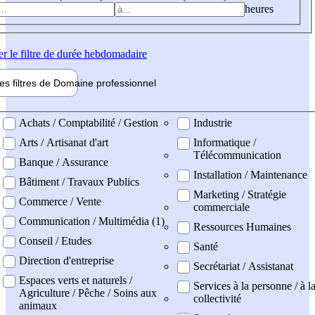
heures
er
le filtre de durée hebdomadaire
les filtres de
Domaine pro
fessionnel
ne professionel
Achats / Comptabilité / Gestion
Industrie
Arts / Artisanat d'art
Informatique /
Télécommunication
Banque / Assurance
Installation / Maintenance
Bâtiment / Travaux Publics
Marketing / Stratégie
Commerce / Vente
commerciale
Communication / Multimédia (1)
Ressources Humaines
Conseil / Etudes
Santé
Direction d'entreprise
Secrétariat / Assistanat
Espaces verts et naturels /
Services à la personne / à l
Agriculture / Pêche / Soins aux
collectivité
animaux