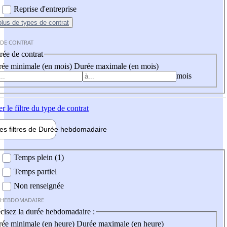
Reprise d'entreprise
plus
de types de contrat
 DE CONTRAT
ée de contrat
ée minimale (en mois)
Durée maximale (en mois)
mois
er
le filtre du type de contrat
les filtres de
Durée hebdo
madaire
 hebdomadaire
Temps plein (1)
Temps partiel
Non renseignée
 HEBDOMADAIRE
cisez la durée hebdomadaire :
ée minimale (en heure)
Durée maximale (en heure)