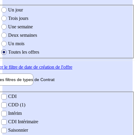
e création de l'offre
Un jour
Trois jours
Une semaine
Deux semaines
Un mois
Toutes les offres
er
le filtre de date de création de l'offre
les filtres de types de
Contrat
de contrat
CDI
CDD (1)
Intérim
CDI Intérimaire
Saisonnier