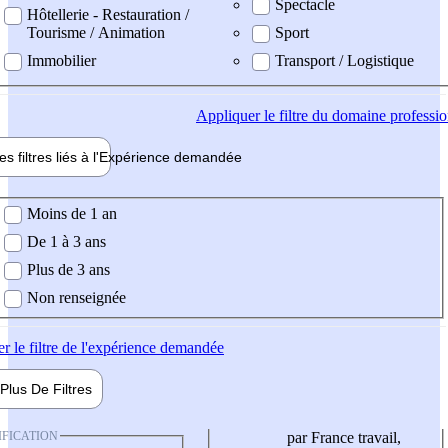
Spectacle
Hôtellerie - Restauration /
Tourisme / Animation
Sport
Immobilier
Transport / Logistique
Appliquer
le filtre du domaine professi
es filtres liés à l'
Expérience
demandée
ience demandée
Moins de 1 an
De 1 à 3 ans
Plus de 3 ans
Non renseignée
er
le filtre de l'expérience demandée
Plus De
Filtres
IFICATION
par France travail,