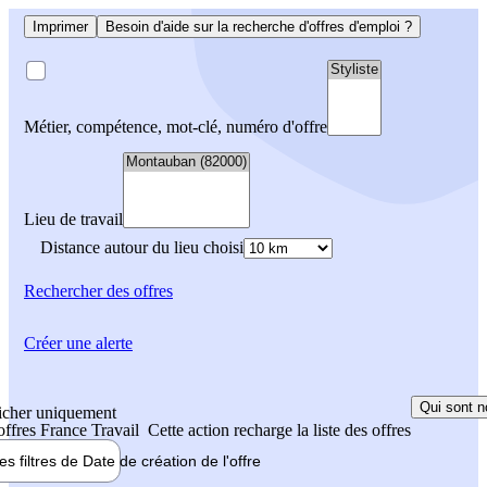
Imprimer
Besoin d'aide sur la recherche d'offres d'emploi ?
Métier, compétence, mot-clé, numéro d'offre
Lieu de travail
Distance autour du lieu choisi
Rechercher
des offres
Créer une alerte
Qui sont n
icher uniquement
 offres France Travail
Cette action recharge la liste des offres
les filtres de
Date de création
de l'offre