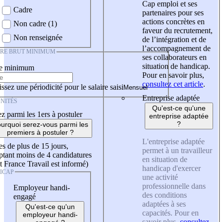
Cap emploi et ses
Cadre
partenaires pour ses
actions concrètes en
Non cadre (1)
faveur du recrutement,
Non renseignée
de l’intégration et de
l’accompagnement de
IRE BRUT MINIMUM
ses collaborateurs en
situation de handicap.
re minimum
Pour en savoir plus,
consultez cet article
.
ssez une périodicité pour le salaire saisi
Entreprise adaptée
NITÉS
Qu'est-ce qu'une
z parmi les 1ers à postuler
entreprise adaptée
?
urquoi serez-vous parmi les
premiers à postuler ?
L'entreprise adaptée
es de plus de 15 jours,
permet à un travailleur
tant moins de 4 candidatures
en situation de
t France Travail est informé)
handicap d'exercer
ICAP
une activité
professionnelle dans
Employeur handi-
des conditions
engagé
adaptées à ses
Qu'est-ce qu'un
capacités. Pour en
employeur handi-
savoir plus,
consultez