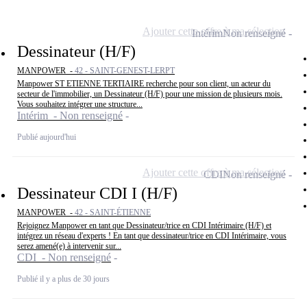
Ajouter cette offre à ma sélection
Intérim
Non renseigné
Dessinateur (H/F)
MANPOWER -
42 - SAINT-GENEST-LERPT
Manpower ST ETIENNE TERTIAIRE recherche pour son client, un acteur du
secteur de l'immobilier, un Dessinateur (H/F) pour une mission de plusieurs mois.
Vous souhaitez intégrer une structure...
Intérim - Non renseigné
Publié aujourd'hui
Ajouter cette offre à ma sélection
CDI
Non renseigné
Dessinateur CDI I (H/F)
MANPOWER -
42 - SAINT-ÉTIENNE
Rejoignez Manpower en tant que Dessinateur/trice en CDI Intérimaire (H/F) et
intégrez un réseau d'experts ! En tant que dessinateur/trice en CDI Intérimaire, vous
serez amené(e) à intervenir sur...
CDI - Non renseigné
Publié il y a plus de 30 jours