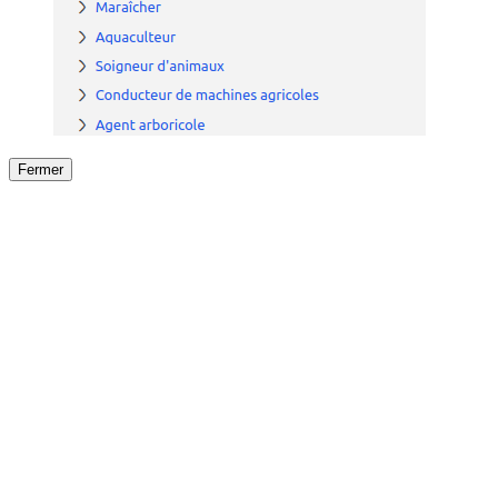
Fermer
Fermer
le détail de l'offre
/
Offre
sur
Offre précéden