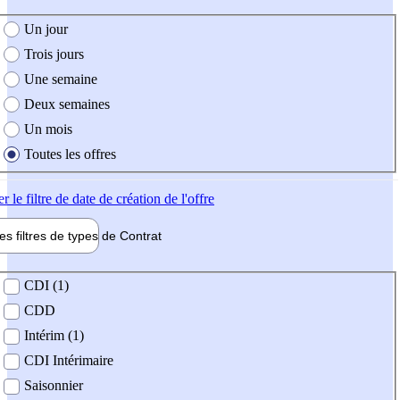
e création de l'offre
Un jour
Trois jours
Une semaine
Deux semaines
Un mois
Toutes les offres
er
le filtre de date de création de l'offre
les filtres de types de
Contrat
de contrat
CDI (1)
CDD
Intérim (1)
CDI Intérimaire
Saisonnier