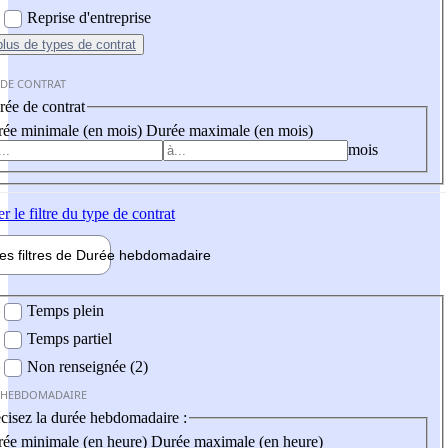
Reprise d'entreprise
plus
de types de contrat
 DE CONTRAT
ée de contrat
ée minimale (en mois)
Durée maximale (en mois)
mois
er
le filtre du type de contrat
les filtres de
Durée hebdo
madaire
 hebdomadaire
Temps plein
Temps partiel
Non renseignée (2)
 HEBDOMADAIRE
cisez la durée hebdomadaire :
ée minimale (en heure)
Durée maximale (en heure)