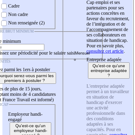
Cap emploi et ses
Cadre
partenaires pour ses
actions concrètes en
Non cadre
faveur du recrutement,
Non renseignée (2)
de l’intégration et de
l’accompagnement de
IRE BRUT MINIMUM
ses collaborateurs en
situation de handicap.
re minimum
Pour en savoir plus,
consultez cet article
.
ssez une périodicité pour le salaire saisi
Entreprise adaptée
NITÉS
Qu'est-ce qu'une
z parmi les 1ers à postuler
entreprise adaptée
?
urquoi serez-vous parmi les
premiers à postuler ?
L'entreprise adaptée
es de plus de 15 jours,
permet à un travailleur
tant moins de 4 candidatures
en situation de
t France Travail est informé)
handicap d'exercer
ICAP
une activité
professionnelle dans
Employeur handi-
des conditions
engagé
adaptées à ses
Qu'est-ce qu'un
capacités. Pour en
employeur handi-
savoir plus,
consultez