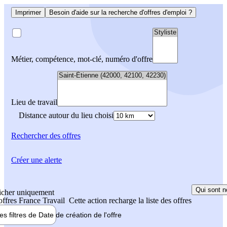
Imprimer
Besoin d'aide sur la recherche d'offres d'emploi ?
Métier, compétence, mot-clé, numéro d'offre
Lieu de travail
Distance autour du lieu choisi
Rechercher
des offres
Créer une alerte
Qui sont n
icher uniquement
 offres France Travail
Cette action recharge la liste des offres
les filtres de
Date de création
de l'offre