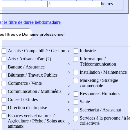
heures
er
le filtre de durée hebdomadaire
les filtres de
Domaine pro
fessionnel
ne professionel
Achats / Comptabilité / Gestion
Industrie
Arts / Artisanat d'art (2)
Informatique /
Télécommunication
Banque / Assurance
Installation / Maintenance
Bâtiment / Travaux Publics
Marketing / Stratégie
Commerce / Vente
commerciale
Communication / Multimédia
Ressources Humaines
Conseil / Etudes
Santé
Direction d'entreprise
Secrétariat / Assistanat
Espaces verts et naturels /
Services à la personne / à l
Agriculture / Pêche / Soins aux
collectivité
animaux