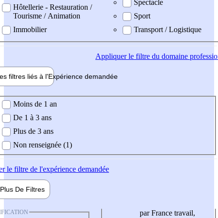
Spectacle
Hôtellerie - Restauration /
Tourisme / Animation
Sport
Immobilier
Transport / Logistique
Appliquer
le filtre du domaine professi
es filtres liés à l'
Expérience
demandée
ience demandée
Moins de 1 an
De 1 à 3 ans
Plus de 3 ans
Non renseignée (1)
er
le filtre de l'expérience demandée
Plus De
Filtres
IFICATION
par France travail,