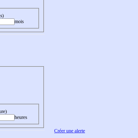
s)
mois
ure)
heures
Créer une alerte