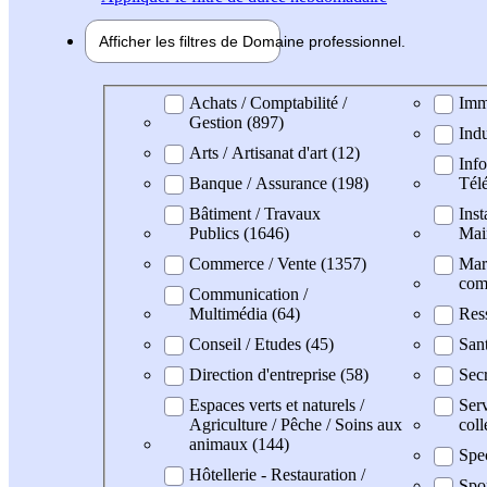
Afficher les filtres de
Domaine pro
fessionnel
Domaine professionel
Achats / Comptabilité /
Imm
Gestion (897)
Indu
Arts / Artisanat d'art (12)
Info
Banque / Assurance (198)
Tél
Bâtiment / Travaux
Inst
Publics (1646)
Mai
Commerce / Vente (1357)
Mark
com
Communication /
Multimédia (64)
Res
Conseil / Etudes (45)
San
Direction d'entreprise (58)
Secr
Espaces verts et naturels /
Serv
Agriculture / Pêche / Soins aux
coll
animaux (144)
Spec
Hôtellerie - Restauration /
Spor