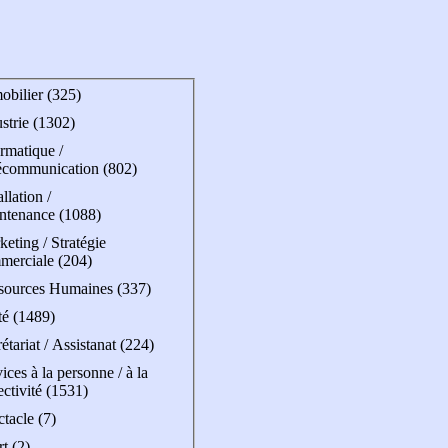
obilier (325)
strie (1302)
rmatique /
écommunication (802)
allation /
ntenance (1088)
eting / Stratégie
merciale (204)
sources Humaines (337)
té (1489)
étariat / Assistanat (224)
ices à la personne / à la
ectivité (1531)
tacle (7)
t (2)