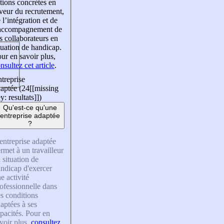
tions concrètes en
veur du recrutement,
 l’intégration et de
’accompagnement de
s collaborateurs en
tuation de handicap.
ur en savoir plus,
nsultez cet article
.
treprise
aptée (24
[[missing
y: resultats]]
)
Qu'est-ce qu'une
entreprise adaptée
?
entreprise adaptée
rmet à un travailleur
 situation de
ndicap d'exercer
e activité
ofessionnelle dans
s conditions
aptées à ses
pacités. Pour en
voir plus,
consultez