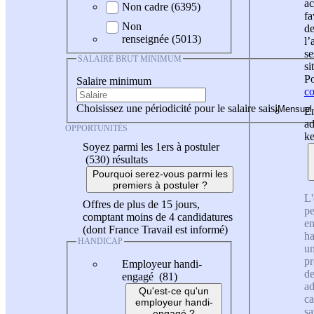
ac
Non cadre (6395)
fa
Non
de
renseignée (5013)
l
se
SALAIRE BRUT MINIMUM
si
Po
Salaire minimum
co
Choisissez une périodicité pour le salaire saisi
En
ad
OPPORTUNITÉS
ke
Soyez parmi les 1ers à postuler
(530)
résultats
Pourquoi serez-vous parmi les
premiers à postuler ?
L'
Offres de plus de 15 jours,
pe
comptant moins de 4 candidatures
en
(dont France Travail est informé)
ha
HANDICAP
un
pr
Employeur handi-
de
engagé (81)
ad
Qu'est-ce qu'un
ca
employeur handi-
sa
engagé ?