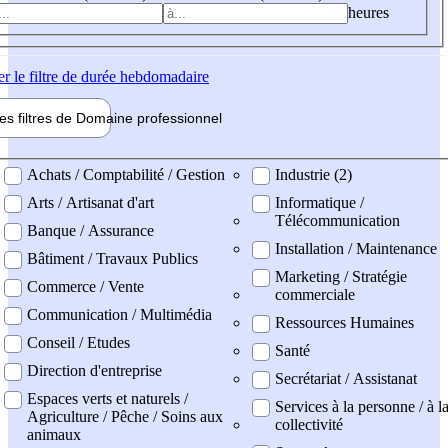
heures
er
le filtre de durée hebdomadaire
les filtres de
Domaine pro
fessionnel
ne professionel
Achats / Comptabilité / Gestion
Industrie (2)
Arts / Artisanat d'art
Informatique /
Télécommunication
Banque / Assurance
Installation / Maintenance
Bâtiment / Travaux Publics
Marketing / Stratégie
Commerce / Vente
commerciale
Communication / Multimédia
Ressources Humaines
Conseil / Etudes
Santé
Direction d'entreprise
Secrétariat / Assistanat
Espaces verts et naturels /
Services à la personne / à l
Agriculture / Pêche / Soins aux
collectivité
animaux