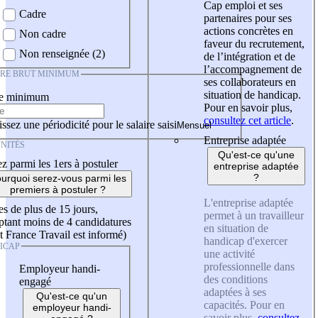
Cap emploi et ses
Cadre
partenaires pour ses
actions concrètes en
Non cadre
faveur du recrutement,
Non renseignée (2)
de l’intégration et de
l’accompagnement de
IRE BRUT MINIMUM
ses collaborateurs en
situation de handicap.
re minimum
Pour en savoir plus,
consultez cet article
.
ssez une périodicité pour le salaire saisi
Entreprise adaptée
NITÉS
Qu'est-ce qu'une
z parmi les 1ers à postuler
entreprise adaptée
?
urquoi serez-vous parmi les
premiers à postuler ?
L'entreprise adaptée
es de plus de 15 jours,
permet à un travailleur
tant moins de 4 candidatures
en situation de
t France Travail est informé)
handicap d'exercer
ICAP
une activité
professionnelle dans
Employeur handi-
des conditions
engagé
adaptées à ses
Qu'est-ce qu'un
capacités. Pour en
employeur handi-
savoir plus,
consultez