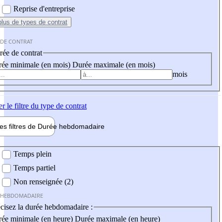
Reprise d'entreprise
plus
de types de contrat
 DE CONTRAT
ée de contrat
ée minimale (en mois)
Durée maximale (en mois)
mois
er
le filtre du type de contrat
les filtres de
Durée hebdo
madaire
 hebdomadaire
Temps plein
Temps partiel
Non renseignée (2)
 HEBDOMADAIRE
cisez la durée hebdomadaire :
ée minimale (en heure)
Durée maximale (en heure)