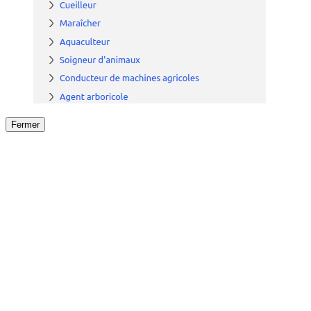
Fermer
Fermer
le détail de l'offre
/
Offre
sur
Offre précéden