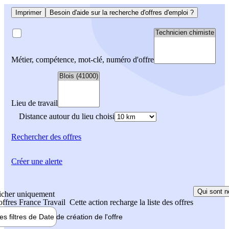
Imprimer
Besoin d'aide sur la recherche d'offres d'emploi ?
Métier, compétence, mot-clé, numéro d'offre
Lieu de travail
Distance autour du lieu choisi
Rechercher
des offres
Créer une alerte
Qui sont n
icher uniquement
 offres France Travail
Cette action recharge la liste des offres
les filtres de
Date de création
de l'offre