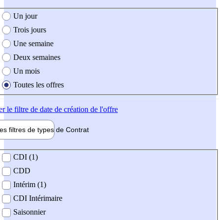
e création de l'offre
Un jour
Trois jours
Une semaine
Deux semaines
Un mois
Toutes les offres
er
le filtre de date de création de l'offre
les filtres de types de
Contrat
de contrat
CDI (1)
CDD
Intérim (1)
CDI Intérimaire
Saisonnier