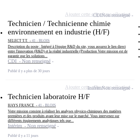
Ajouter cette offre à ma sélection
CDI
Non renseigné
Technicien / Technicienne chimie
environnement en industrie (H/F)
SELECT T.T. -
41 - BLOIS
Description du poste : Intégré à l'équipe R&D du site, vous assurez le lien direct
entre l'innovation (R&D) et la réalité industrielle (Production Votre mission est de
garantir que les solutions...
CDI - Non renseigné
Publié il y a plus de 30 jours
Ajouter cette offre à ma sélection
Intérim
Non renseigné
Technicien laboratoire H/F
HAYS FRANCE -
41 - BLOIS
Votre mission consiste à réaliser les analyses physico-chimiques des matières
premières et des produits avant leur mise sur le marché. Vous intervenez sur
différents équipements analytiques tels que...
Intérim - Non renseigné
Publié il y a 11 jours