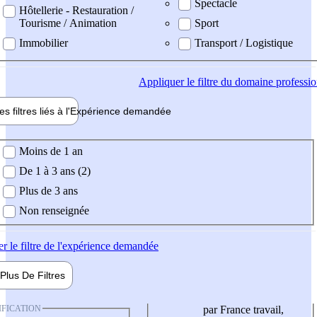
Spectacle
Hôtellerie - Restauration /
Tourisme / Animation
Sport
Immobilier
Transport / Logistique
Appliquer
le filtre du domaine professi
es filtres liés à l'
Expérience
demandée
ience demandée
Moins de 1 an
De 1 à 3 ans (2)
Plus de 3 ans
Non renseignée
er
le filtre de l'expérience demandée
Plus De
Filtres
IFICATION
par France travail,