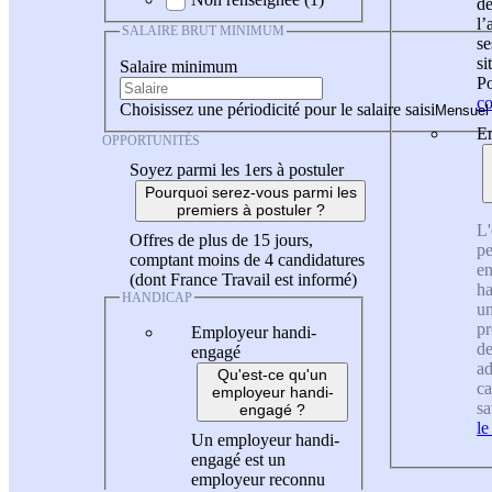
de
l
SALAIRE BRUT MINIMUM
se
si
Salaire minimum
Po
co
Choisissez une périodicité pour le salaire saisi
En
OPPORTUNITÉS
Soyez parmi les 1ers à postuler
Pourquoi serez-vous parmi les
premiers à postuler ?
L'
Offres de plus de 15 jours,
pe
comptant moins de 4 candidatures
en
(dont France Travail est informé)
ha
HANDICAP
un
pr
Employeur handi-
de
engagé
ad
Qu'est-ce qu'un
ca
employeur handi-
sa
engagé ?
le
Un employeur handi-
engagé est un
employeur reconnu