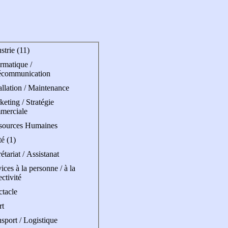
strie (11)
rmatique /
écommunication
allation / Maintenance
eting / Stratégie
merciale
sources Humaines
é (1)
étariat / Assistanat
ices à la personne / à la
ectivité
ctacle
rt
sport / Logistique