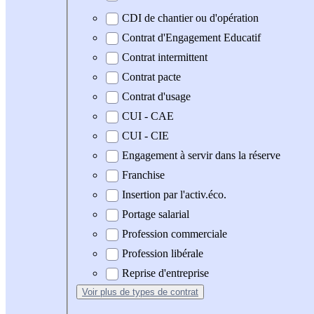
CDI de chantier ou d'opération
Contrat d'Engagement Educatif
Contrat intermittent
Contrat pacte
Contrat d'usage
CUI - CAE
CUI - CIE
Engagement à servir dans la réserve
Franchise
Insertion par l'activ.éco.
Portage salarial
Profession commerciale
Profession libérale
Reprise d'entreprise
Voir plus
de types de contrat