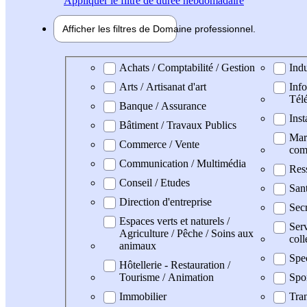
Appliquer
le filtre de durée hebdomadaire
Afficher les filtres de
Domaine pro
fessionnel
Domaine professionel
Achats / Comptabilité / Gestion
Indu
Arts / Artisanat d'art
Info
Tél
Banque / Assurance
Inst
Bâtiment / Travaux Publics
Mark
Commerce / Vente
com
Communication / Multimédia
Res
Conseil / Etudes
Sant
Direction d'entreprise
Secr
Espaces verts et naturels /
Serv
Agriculture / Pêche / Soins aux
coll
animaux
Spe
Hôtellerie - Restauration /
Tourisme / Animation
Spo
Immobilier
Tran