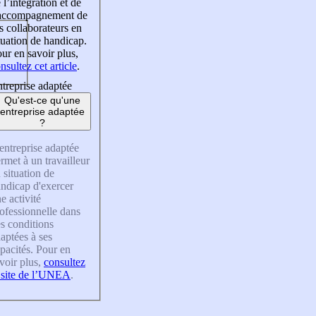
 l’intégration et de
’accompagnement de
s collaborateurs en
tuation de handicap.
ur en savoir plus,
nsultez cet article
.
treprise adaptée
Qu'est-ce qu'une
entreprise adaptée
?
entreprise adaptée
rmet à un travailleur
 situation de
ndicap d'exercer
e activité
ofessionnelle dans
s conditions
aptées à ses
pacités. Pour en
voir plus,
consultez
 site de l’UNEA
.