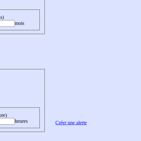
s)
mois
ure)
heures
Créer une alerte