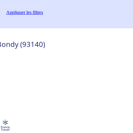
Appliquer
les filtres
 Bondy (93140)