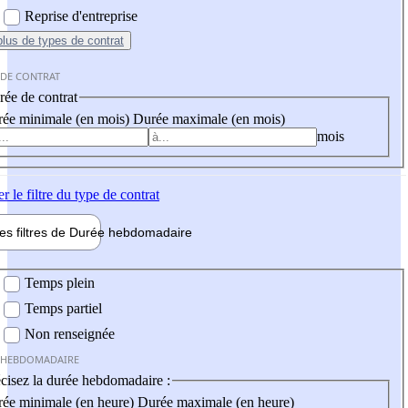
Reprise d'entreprise
plus
de types de contrat
 DE CONTRAT
ée de contrat
ée minimale (en mois)
Durée maximale (en mois)
mois
er
le filtre du type de contrat
les filtres de
Durée hebdo
madaire
 hebdomadaire
Temps plein
Temps partiel
Non renseignée
 HEBDOMADAIRE
cisez la durée hebdomadaire :
ée minimale (en heure)
Durée maximale (en heure)