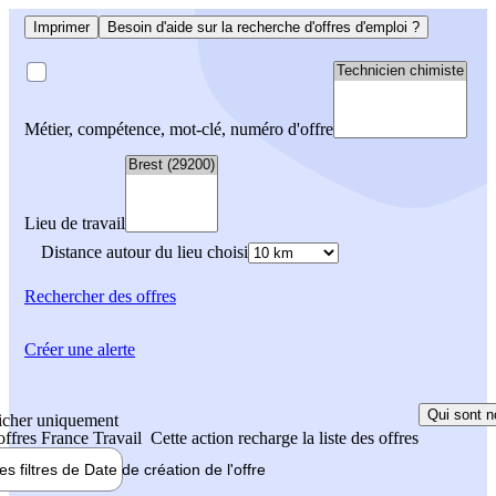
Imprimer
Besoin d'aide sur la recherche d'offres d'emploi ?
Métier, compétence, mot-clé, numéro d'offre
Lieu de travail
Distance autour du lieu choisi
Rechercher
des offres
Créer une alerte
Qui sont n
icher uniquement
 offres France Travail
Cette action recharge la liste des offres
les filtres de
Date de création
de l'offre