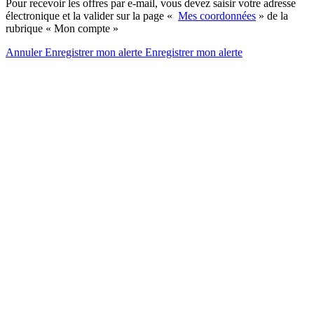
Pour recevoir les offres par e-mail, vous devez saisir votre adresse
électronique et la valider sur la page «
Mes coordonnées
» de la
rubrique « Mon compte »
Annuler
Enregistrer mon alerte
Enregistrer
mon alerte