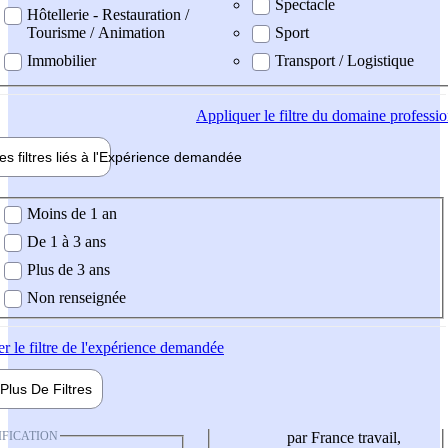
Spectacle
Hôtellerie - Restauration /
Tourisme / Animation
Sport
Immobilier
Transport / Logistique
Appliquer
le filtre du domaine professi
es filtres liés à l'
Expérience
demandée
ience demandée
Moins de 1 an
De 1 à 3 ans
Plus de 3 ans
Non renseignée
er
le filtre de l'expérience demandée
Plus De
Filtres
IFICATION
par France travail,