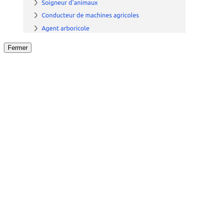
Fermer
Fermer
le détail de l'offre
/
Offre
sur
Offre précéden