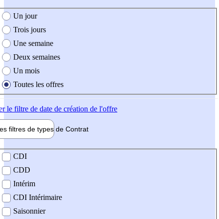
e création de l'offre
Un jour
Trois jours
Une semaine
Deux semaines
Un mois
Toutes les offres
er
le filtre de date de création de l'offre
les filtres de types de
Contrat
de contrat
CDI
CDD
Intérim
CDI Intérimaire
Saisonnier