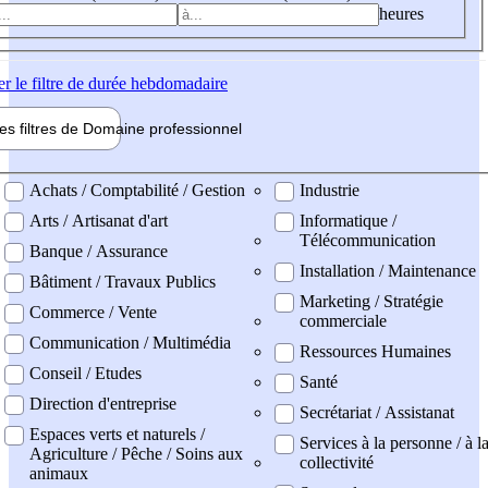
heures
er
le filtre de durée hebdomadaire
les filtres de
Domaine pro
fessionnel
ne professionel
Achats / Comptabilité / Gestion
Industrie
Arts / Artisanat d'art
Informatique /
Télécommunication
Banque / Assurance
Installation / Maintenance
Bâtiment / Travaux Publics
Marketing / Stratégie
Commerce / Vente
commerciale
Communication / Multimédia
Ressources Humaines
Conseil / Etudes
Santé
Direction d'entreprise
Secrétariat / Assistanat
Espaces verts et naturels /
Services à la personne / à l
Agriculture / Pêche / Soins aux
collectivité
animaux