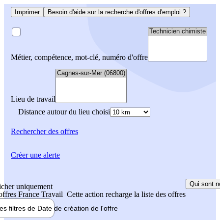
Imprimer
Besoin d'aide sur la recherche d'offres d'emploi ?
Métier, compétence, mot-clé, numéro d'offre
Lieu de travail
Distance autour du lieu choisi
Rechercher
des offres
Créer une alerte
Qui sont n
icher uniquement
 offres France Travail
Cette action recharge la liste des offres
les filtres de
Date de création
de l'offre