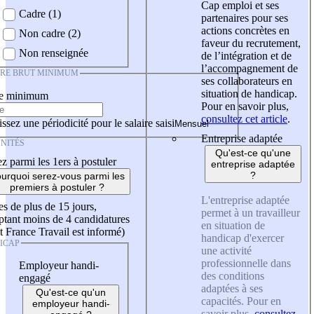
Cap emploi et ses
Cadre (1)
partenaires pour ses
actions concrètes en
Non cadre (2)
faveur du recrutement,
Non renseignée
de l’intégration et de
l’accompagnement de
IRE BRUT MINIMUM
ses collaborateurs en
situation de handicap.
re minimum
Pour en savoir plus,
consultez cet article
.
ssez une périodicité pour le salaire saisi
Entreprise adaptée
NITÉS
Qu'est-ce qu'une
z parmi les 1ers à postuler
entreprise adaptée
?
urquoi serez-vous parmi les
premiers à postuler ?
L'entreprise adaptée
es de plus de 15 jours,
permet à un travailleur
tant moins de 4 candidatures
en situation de
t France Travail est informé)
handicap d'exercer
ICAP
une activité
professionnelle dans
Employeur handi-
des conditions
engagé
adaptées à ses
Qu'est-ce qu'un
capacités. Pour en
employeur handi-
savoir plus,
consultez