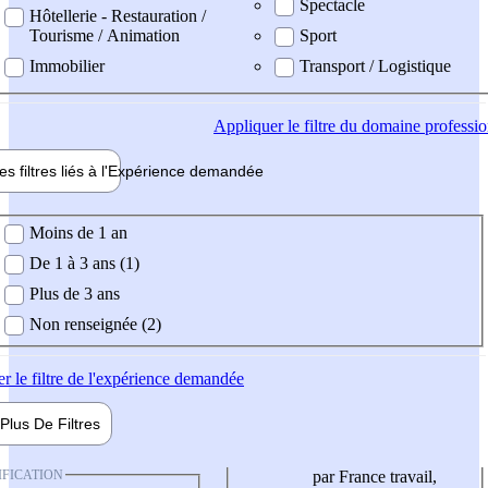
Spectacle
Hôtellerie - Restauration /
Tourisme / Animation
Sport
Immobilier
Transport / Logistique
Appliquer
le filtre du domaine professi
es filtres liés à l'
Expérience
demandée
ience demandée
Moins de 1 an
De 1 à 3 ans (1)
Plus de 3 ans
Non renseignée (2)
er
le filtre de l'expérience demandée
Plus De
Filtres
IFICATION
par France travail,