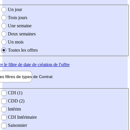
e création de l'offre
Un jour
Trois jours
Une semaine
Deux semaines
Un mois
Toutes les offres
er
le filtre de date de création de l'offre
les filtres de types de
Contrat
de contrat
CDI (1)
CDD (2)
Intérim
CDI Intérimaire
Saisonnier