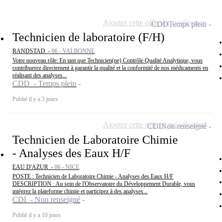
Ajouter cette offre à ma sélection
CDD
Temps plein
Technicien de laboratoire (F/H)
RANDSTAD -
06 - VALBONNE
Votre nouveau rôle: En tant que Technicien(ne) Contrôle Qualité Analytique, vous
contribuerez directement à garantir la qualité et la conformité de nos médicaments en
réalisant des analyses...
CDD - Temps plein
Publié il y a 3 jours
Ajouter cette offre à ma sélection
CDI
Non renseigné
Technicien de Laboratoire Chimie
- Analyses des Eaux H/F
EAU D'AZUR -
06 - NICE
POSTE : Technicien de Laboratoire Chimie - Analyses des Eaux H/F
DESCRIPTION : Au sein de l'Observatoire du Développement Durable, vous
intégrez la plateforme chimie et participez à des analyses...
CDI - Non renseigné
Publié il y a 10 jours