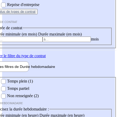
Reprise d'entreprise
plus
de types de contrat
 DE CONTRAT
ée de contrat
ée minimale (en mois)
Durée maximale (en mois)
mois
er
le filtre du type de contrat
les filtres de
Durée hebdo
madaire
 hebdomadaire
Temps plein (1)
Temps partiel
Non renseignée (2)
 HEBDOMADAIRE
cisez la durée hebdomadaire :
ée minimale (en heure)
Durée maximale (en heure)