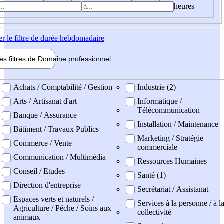
heures
er
le filtre de durée hebdomadaire
les filtres de
Domaine pro
fessionnel
ne professionel
Achats / Comptabilité / Gestion
Industrie (2)
Arts / Artisanat d'art
Informatique /
Télécommunication
Banque / Assurance
Installation / Maintenance
Bâtiment / Travaux Publics
Marketing / Stratégie
Commerce / Vente
commerciale
Communication / Multimédia
Ressources Humaines
Conseil / Etudes
Santé (1)
Direction d'entreprise
Secrétariat / Assistanat
Espaces verts et naturels /
Services à la personne / à l
Agriculture / Pêche / Soins aux
collectivité
animaux