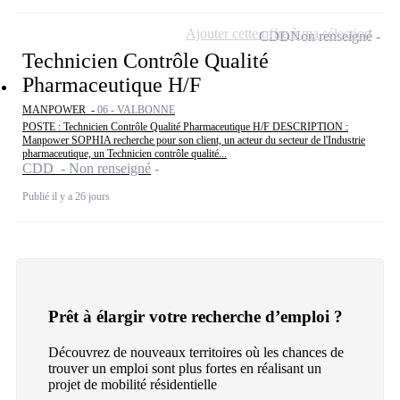
Ajouter cette offre à ma sélection
CDD
Non renseigné
Technicien Contrôle Qualité
Pharmaceutique H/F
MANPOWER -
06 - VALBONNE
POSTE : Technicien Contrôle Qualité Pharmaceutique H/F DESCRIPTION :
Manpower SOPHIA recherche pour son client, un acteur du secteur de l'Industrie
pharmaceutique, un Technicien contrôle qualité...
CDD - Non renseigné
Publié il y a 26 jours
Prêt à élargir votre recherche d’emploi ?
Découvrez de nouveaux territoires où les chances de
trouver un emploi sont plus fortes en réalisant un
projet de mobilité résidentielle