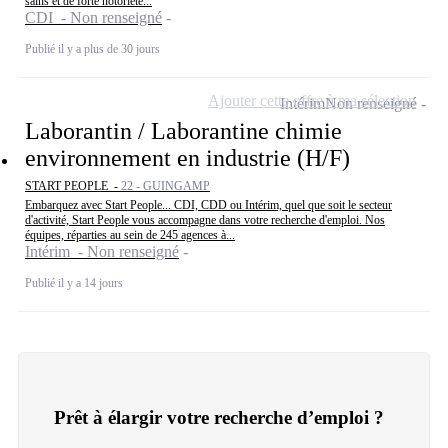
sains et de forte notoriété...
CDI - Non renseigné
Publié il y a plus de 30 jours
Ajouter cette offre à ma sélection
Intérim
Non renseigné
Laborantin / Laborantine chimie
environnement en industrie (H/F)
START PEOPLE -
22 - GUINGAMP
Embarquez avec Start People... CDI, CDD ou Intérim, quel que soit le secteur
d'activité, Start People vous accompagne dans votre recherche d'emploi. Nos
équipes, réparties au sein de 245 agences à...
Intérim - Non renseigné
Publié il y a 14 jours
Prêt à élargir votre recherche d’emploi ?