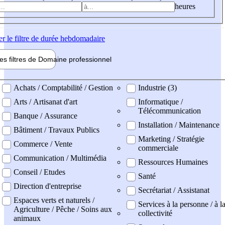
heures
er
le filtre de durée hebdomadaire
les filtres de
Domaine pro
fessionnel
ne professionel
Achats / Comptabilité / Gestion
Industrie (3)
Arts / Artisanat d'art
Informatique /
Télécommunication
Banque / Assurance
Installation / Maintenance
Bâtiment / Travaux Publics
Marketing / Stratégie
Commerce / Vente
commerciale
Communication / Multimédia
Ressources Humaines
Conseil / Etudes
Santé
Direction d'entreprise
Secrétariat / Assistanat
Espaces verts et naturels /
Services à la personne / à l
Agriculture / Pêche / Soins aux
collectivité
animaux