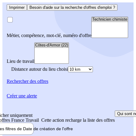
Imprimer
Besoin d'aide sur la recherche d'offres d'emploi ?
Métier, compétence, mot-clé, numéro d'offre
Lieu de travail
Distance autour du lieu choisi
Rechercher
des offres
Créer une alerte
Qui sont n
icher uniquement
 offres France Travail
Cette action recharge la liste des offres
les filtres de
Date de création
de l'offre