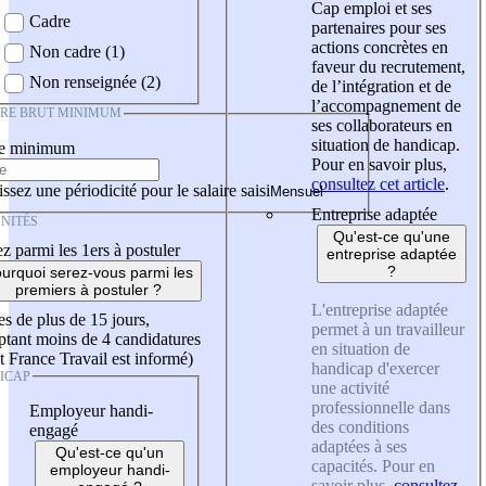
Cap emploi et ses
Cadre
partenaires pour ses
actions concrètes en
Non cadre (1)
faveur du recrutement,
Non renseignée (2)
de l’intégration et de
l’accompagnement de
IRE BRUT MINIMUM
ses collaborateurs en
situation de handicap.
re minimum
Pour en savoir plus,
consultez cet article
.
ssez une périodicité pour le salaire saisi
Entreprise adaptée
NITÉS
Qu'est-ce qu'une
z parmi les 1ers à postuler
entreprise adaptée
?
urquoi serez-vous parmi les
premiers à postuler ?
L'entreprise adaptée
es de plus de 15 jours,
permet à un travailleur
tant moins de 4 candidatures
en situation de
t France Travail est informé)
handicap d'exercer
ICAP
une activité
professionnelle dans
Employeur handi-
des conditions
engagé
adaptées à ses
Qu'est-ce qu'un
capacités. Pour en
employeur handi-
savoir plus,
consultez