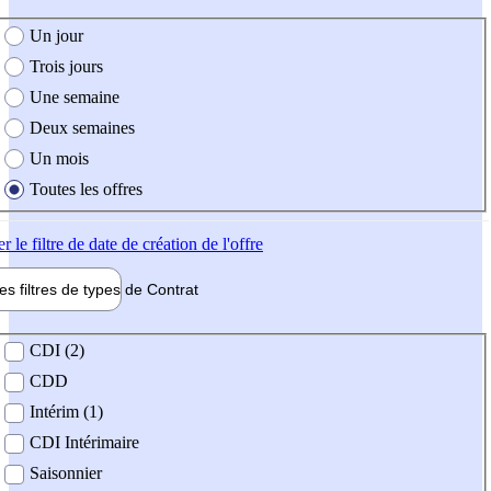
e création de l'offre
Un jour
Trois jours
Une semaine
Deux semaines
Un mois
Toutes les offres
er
le filtre de date de création de l'offre
les filtres de types de
Contrat
de contrat
CDI (2)
CDD
Intérim (1)
CDI Intérimaire
Saisonnier