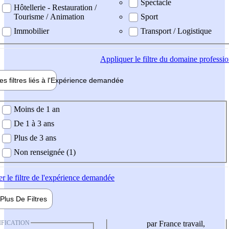
Spectacle
Hôtellerie - Restauration /
Tourisme / Animation
Sport
Immobilier
Transport / Logistique
Appliquer
le filtre du domaine professi
es filtres liés à l'
Expérience
demandée
ience demandée
Moins de 1 an
De 1 à 3 ans
Plus de 3 ans
Non renseignée (1)
er
le filtre de l'expérience demandée
Plus De
Filtres
IFICATION
par France travail,