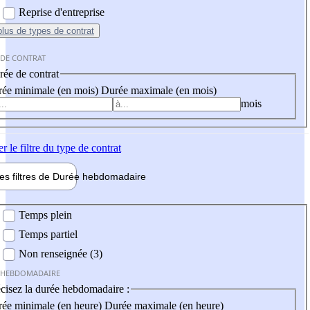
Reprise d'entreprise
plus
de types de contrat
 DE CONTRAT
ée de contrat
ée minimale (en mois)
Durée maximale (en mois)
mois
er
le filtre du type de contrat
les filtres de
Durée hebdo
madaire
 hebdomadaire
Temps plein
Temps partiel
Non renseignée (3)
 HEBDOMADAIRE
cisez la durée hebdomadaire :
ée minimale (en heure)
Durée maximale (en heure)