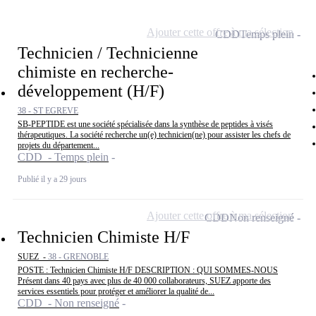
Ajouter cette offre à ma sélection
CDD
Temps plein
Technicien / Technicienne
chimiste en recherche-
développement (H/F)
38 - ST EGREVE
SB-PEPTIDE est une société spécialisée dans la synthèse de peptides à visés
thérapeutiques. La société recherche un(e) technicien(ne) pour assister les chefs de
projets du département...
CDD - Temps plein
Publié il y a 29 jours
Ajouter cette offre à ma sélection
CDD
Non renseigné
Technicien Chimiste H/F
SUEZ -
38 - GRENOBLE
POSTE : Technicien Chimiste H/F DESCRIPTION : QUI SOMMES-NOUS
Présent dans 40 pays avec plus de 40 000 collaborateurs, SUEZ apporte des
services essentiels pour protéger et améliorer la qualité de...
CDD - Non renseigné