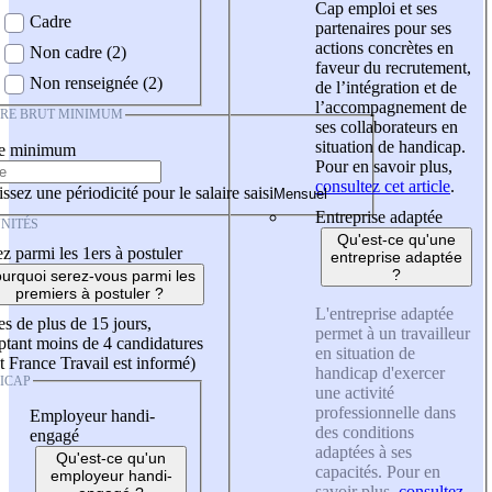
Cap emploi et ses
Cadre
partenaires pour ses
actions concrètes en
Non cadre (2)
faveur du recrutement,
Non renseignée (2)
de l’intégration et de
l’accompagnement de
IRE BRUT MINIMUM
ses collaborateurs en
situation de handicap.
re minimum
Pour en savoir plus,
consultez cet article
.
ssez une périodicité pour le salaire saisi
Entreprise adaptée
NITÉS
Qu'est-ce qu'une
z parmi les 1ers à postuler
entreprise adaptée
?
urquoi serez-vous parmi les
premiers à postuler ?
L'entreprise adaptée
es de plus de 15 jours,
permet à un travailleur
tant moins de 4 candidatures
en situation de
t France Travail est informé)
handicap d'exercer
ICAP
une activité
professionnelle dans
Employeur handi-
des conditions
engagé
adaptées à ses
Qu'est-ce qu'un
capacités. Pour en
employeur handi-
savoir plus,
consultez