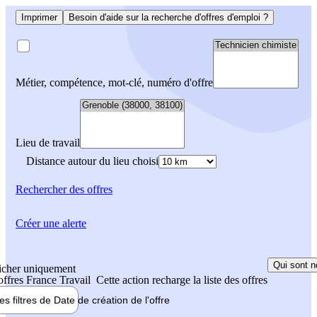
Imprimer
Besoin d'aide sur la recherche d'offres d'emploi ?
Métier, compétence, mot-clé, numéro d'offre
Lieu de travail
Distance autour du lieu choisi
Rechercher
des offres
Créer une alerte
Qui sont n
icher uniquement
 offres France Travail
Cette action recharge la liste des offres
les filtres de
Date de création
de l'offre