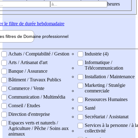
heures
er
le filtre de durée hebdomadaire
les filtres de
Domaine pro
fessionnel
ne professionel
Achats / Comptabilité / Gestion
Industrie (4)
Arts / Artisanat d'art
Informatique /
Télécommunication
Banque / Assurance
Installation / Maintenance
Bâtiment / Travaux Publics
Marketing / Stratégie
Commerce / Vente
commerciale
Communication / Multimédia
Ressources Humaines
Conseil / Etudes
Santé
Direction d'entreprise
Secrétariat / Assistanat
Espaces verts et naturels /
Services à la personne / à l
Agriculture / Pêche / Soins aux
collectivité
animaux