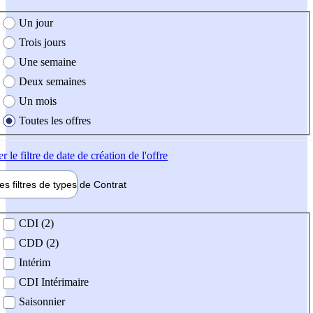
e création de l'offre
Un jour
Trois jours
Une semaine
Deux semaines
Un mois
Toutes les offres
er
le filtre de date de création de l'offre
les filtres de types de
Contrat
de contrat
CDI (2)
CDD (2)
Intérim
CDI Intérimaire
Saisonnier