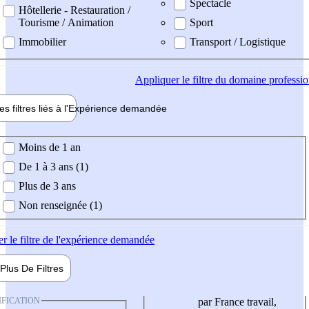
Spectacle
Hôtellerie - Restauration /
Tourisme / Animation
Sport
Immobilier
Transport / Logistique
Appliquer
le filtre du domaine professi
es filtres liés à l'
Expérience
demandée
ience demandée
Moins de 1 an
De 1 à 3 ans (1)
Plus de 3 ans
Non renseignée (1)
er
le filtre de l'expérience demandée
Plus De
Filtres
IFICATION
par France travail,