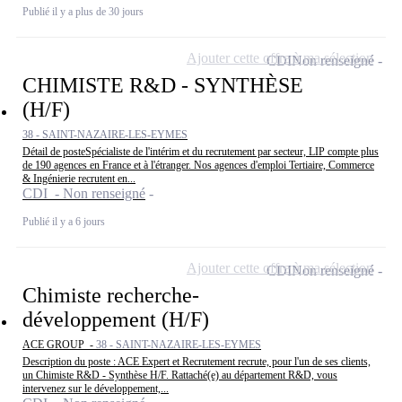
Publié il y a plus de 30 jours
Ajouter cette offre à ma sélection
CDI
Non renseigné
CHIMISTE R&D - SYNTHÈSE
(H/F)
38 - SAINT-NAZAIRE-LES-EYMES
Détail de posteSpécialiste de l'intérim et du recrutement par secteur, LIP compte plus
de 190 agences en France et à l'étranger. Nos agences d'emploi Tertiaire, Commerce
& Ingénierie recrutent en...
CDI - Non renseigné
Publié il y a 6 jours
Ajouter cette offre à ma sélection
CDI
Non renseigné
Chimiste recherche-
développement (H/F)
ACE GROUP -
38 - SAINT-NAZAIRE-LES-EYMES
Description du poste : ACE Expert et Recrutement recrute, pour l'un de ses clients,
un Chimiste R&D - Synthèse H/F. Rattaché(e) au département R&D, vous
intervenez sur le développement,...