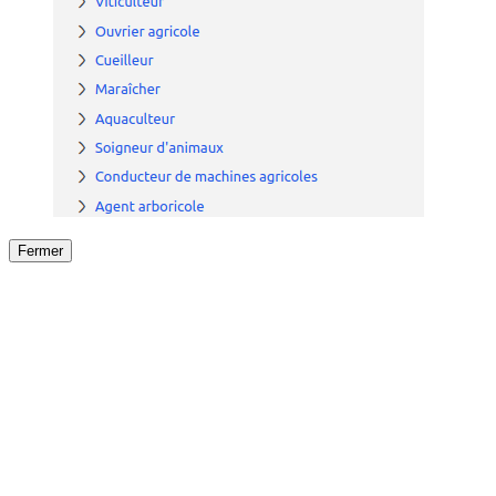
Fermer
Fermer
le détail de l'offre
/
Offre
sur
Offre précéden