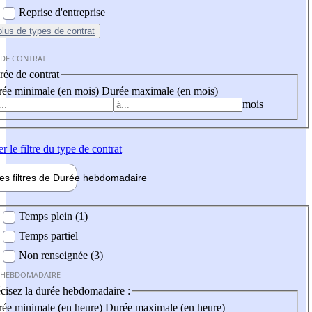
Reprise d'entreprise
plus
de types de contrat
 DE CONTRAT
ée de contrat
ée minimale (en mois)
Durée maximale (en mois)
mois
er
le filtre du type de contrat
les filtres de
Durée hebdo
madaire
 hebdomadaire
Temps plein (1)
Temps partiel
Non renseignée (3)
 HEBDOMADAIRE
cisez la durée hebdomadaire :
ée minimale (en heure)
Durée maximale (en heure)