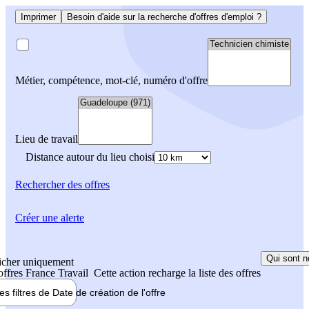
Imprimer
Besoin d'aide sur la recherche d'offres d'emploi ?
Métier, compétence, mot-clé, numéro d'offre
Lieu de travail
Distance autour du lieu choisi
Rechercher
des offres
Créer une alerte
Qui sont n
icher uniquement
 offres France Travail
Cette action recharge la liste des offres
les filtres de
Date de création
de l'offre