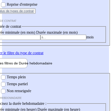
Reprise d'entreprise
plus
de types de contrat
 DE CONTRAT
ée de contrat
ée minimale (en mois)
Durée maximale (en mois)
mois
er
le filtre du type de contrat
les filtres de
Durée hebdo
madaire
 hebdomadaire
Temps plein
Temps partiel
Non renseignée
 HEBDOMADAIRE
cisez la durée hebdomadaire :
ée minimale (en heure)
Durée maximale (en heure)