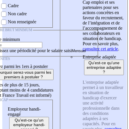
Cap emploi et ses
Cadre
partenaires pour ses
actions concrètes en
Non cadre
faveur du recrutement,
Non renseignée
de l’intégration et de
l’accompagnement de
IRE BRUT MINIMUM
ses collaborateurs en
situation de handicap.
re minimum
Pour en savoir plus,
consultez cet article
.
ssez une périodicité pour le salaire saisi
Entreprise adaptée
NITÉS
Qu'est-ce qu'une
z parmi les 1ers à postuler
entreprise adaptée
?
urquoi serez-vous parmi les
premiers à postuler ?
L'entreprise adaptée
es de plus de 15 jours,
permet à un travailleur
tant moins de 4 candidatures
en situation de
t France Travail est informé)
handicap d'exercer
ICAP
une activité
professionnelle dans
Employeur handi-
des conditions
engagé
adaptées à ses
Qu'est-ce qu'un
capacités. Pour en
employeur handi-
savoir plus,
consultez