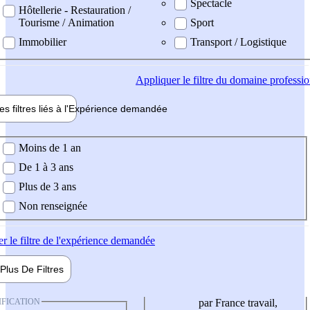
Spectacle
Hôtellerie - Restauration /
Tourisme / Animation
Sport
Immobilier
Transport / Logistique
Appliquer
le filtre du domaine professi
es filtres liés à l'
Expérience
demandée
ience demandée
Moins de 1 an
De 1 à 3 ans
Plus de 3 ans
Non renseignée
er
le filtre de l'expérience demandée
Plus De
Filtres
IFICATION
par France travail,