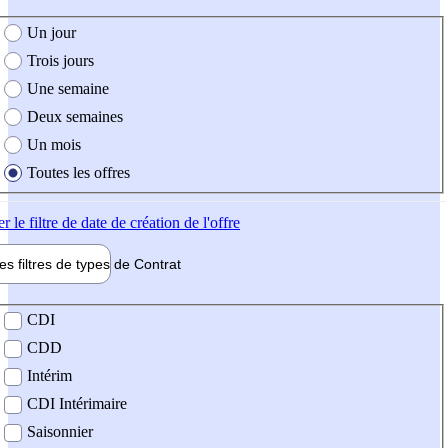
e création de l'offre
Un jour
Trois jours
Une semaine
Deux semaines
Un mois
Toutes les offres
er
le filtre de date de création de l'offre
les filtres de types de
Contrat
de contrat
CDI
CDD
Intérim
CDI Intérimaire
Saisonnier