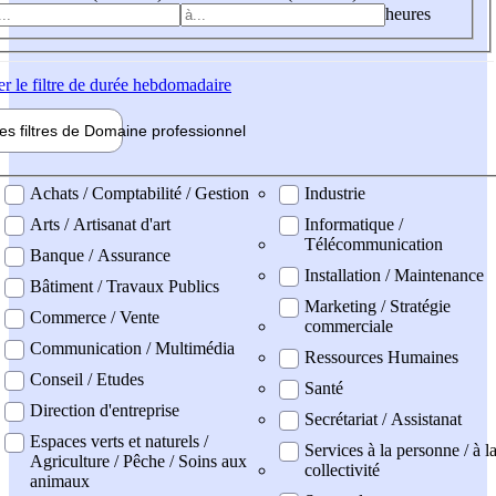
heures
er
le filtre de durée hebdomadaire
les filtres de
Domaine pro
fessionnel
ne professionel
Achats / Comptabilité / Gestion
Industrie
Arts / Artisanat d'art
Informatique /
Télécommunication
Banque / Assurance
Installation / Maintenance
Bâtiment / Travaux Publics
Marketing / Stratégie
Commerce / Vente
commerciale
Communication / Multimédia
Ressources Humaines
Conseil / Etudes
Santé
Direction d'entreprise
Secrétariat / Assistanat
Espaces verts et naturels /
Services à la personne / à l
Agriculture / Pêche / Soins aux
collectivité
animaux