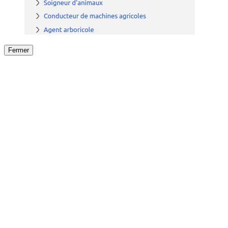
Fermer
Fermer
le détail de l'offre
/
Offre
sur
Offre précéden