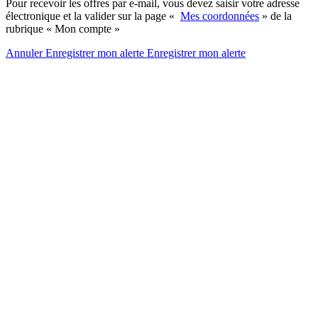
Pour recevoir les offres par e-mail, vous devez saisir votre adresse
électronique et la valider sur la page «
Mes coordonnées
» de la
rubrique « Mon compte »
Annuler
Enregistrer mon alerte
Enregistrer
mon alerte