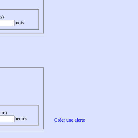
s)
mois
ure)
heures
Créer une alerte