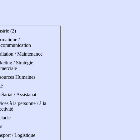
strie (2)
rmatique /
écommunication
allation / Maintenance
eting / Stratégie
merciale
sources Humaines
té
étariat / Assistanat
ices à la personne / à la
ectivité
ctacle
rt
sport / Logistique