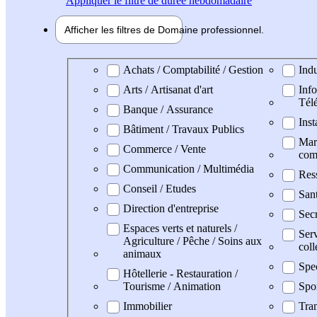
Appliquer
le filtre de durée hebdomadaire
Afficher les filtres de
Domaine pro
fessionnel
Domaine professionel
Achats / Comptabilité / Gestion
Indu
Arts / Artisanat d'art
Info
Tél
Banque / Assurance
Inst
Bâtiment / Travaux Publics
Mark
Commerce / Vente
com
Communication / Multimédia
Res
Conseil / Etudes
San
Direction d'entreprise
Secr
Espaces verts et naturels /
Serv
Agriculture / Pêche / Soins aux
coll
animaux
Spe
Hôtellerie - Restauration /
Tourisme / Animation
Spo
Immobilier
Tran