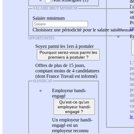
de
l
SALAIRE BRUT MINIMUM
se
si
Salaire minimum
Po
co
Choisissez une périodicité pour le salaire saisi
En
OPPORTUNITÉS
Soyez parmi les 1ers à postuler
Pourquoi serez-vous parmi les
premiers à postuler ?
L'
Offres de plus de 15 jours,
pe
comptant moins de 4 candidatures
en
(dont France Travail est informé)
ha
HANDICAP
un
pr
Employeur handi-
de
engagé
ad
Qu'est-ce qu'un
ca
employeur handi-
sa
engagé ?
le
Un employeur handi-
engagé est un
employeur reconnu