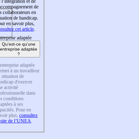
 l’intégration et de
’accompagnement de
s collaborateurs en
tuation de handicap.
ur en savoir plus,
nsultez cet article
.
treprise adaptée
Qu'est-ce qu'une
entreprise adaptée
?
entreprise adaptée
rmet à un travailleur
 situation de
ndicap d'exercer
e activité
ofessionnelle dans
s conditions
aptées à ses
pacités. Pour en
voir plus,
consultez
 site de l’UNEA
.