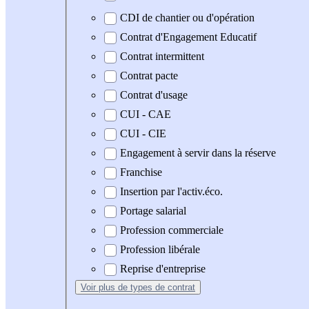
CDI de chantier ou d'opération
Contrat d'Engagement Educatif
Contrat intermittent
Contrat pacte
Contrat d'usage
CUI - CAE
CUI - CIE
Engagement à servir dans la réserve
Franchise
Insertion par l'activ.éco.
Portage salarial
Profession commerciale
Profession libérale
Reprise d'entreprise
Voir plus
de types de contrat