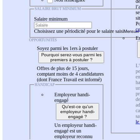
de
l
SALAIRE BRUT MINIMUM
se
si
Salaire minimum
Po
co
Choisissez une périodicité pour le salaire saisi
En
OPPORTUNITÉS
Soyez parmi les 1ers à postuler
Pourquoi serez-vous parmi les
premiers à postuler ?
L'
Offres de plus de 15 jours,
pe
comptant moins de 4 candidatures
en
(dont France Travail est informé)
ha
HANDICAP
un
pr
Employeur handi-
de
engagé
ad
Qu'est-ce qu'un
ca
employeur handi-
sa
engagé ?
le
Un employeur handi-
engagé est un
employeur reconnu