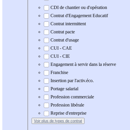
CDI de chantier ou d'opération
Contrat d'Engagement Educatif
Contrat intermittent
Contrat pacte
Contrat d'usage
CUI - CAE
CUI - CIE
Engagement à servir dans la réserve
Franchise
Insertion par l'activ.éco.
Portage salarial
Profession commerciale
Profession libérale
Reprise d'entreprise
Voir plus
de types de contrat