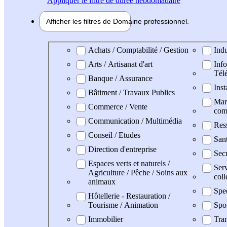
Appliquer
le filtre de durée hebdomadaire
Afficher les filtres de
Domaine pro
fessionnel
Domaine professionel
Achats / Comptabilité / Gestion
Indu
Arts / Artisanat d'art
Info
Tél
Banque / Assurance
Inst
Bâtiment / Travaux Publics
Mark
Commerce / Vente
com
Communication / Multimédia
Res
Conseil / Etudes
San
Direction d'entreprise
Secr
Espaces verts et naturels /
Serv
Agriculture / Pêche / Soins aux
coll
animaux
Spe
Hôtellerie - Restauration /
Tourisme / Animation
Spo
Immobilier
Tran