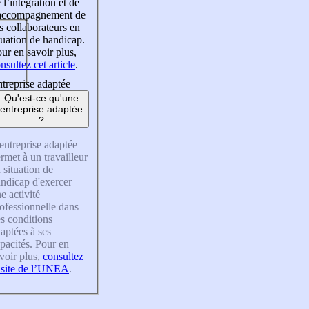
 l’intégration et de
’accompagnement de
s collaborateurs en
tuation de handicap.
ur en savoir plus,
nsultez cet article
.
treprise adaptée
Qu'est-ce qu'une
entreprise adaptée
?
entreprise adaptée
rmet à un travailleur
 situation de
ndicap d'exercer
e activité
ofessionnelle dans
s conditions
aptées à ses
pacités. Pour en
voir plus,
consultez
 site de l’UNEA
.