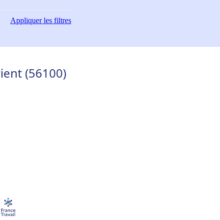
Appliquer
les filtres
ient (56100)