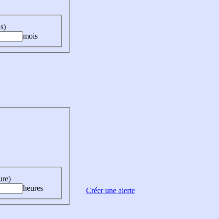
s)
mois
ure)
heures
Créer une alerte