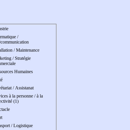
strie
rmatique /
écommunication
allation / Maintenance
eting / Stratégie
merciale
sources Humaines
té
étariat / Assistanat
ices à la personne / à la
ectivité (1)
ctacle
rt
sport / Logistique