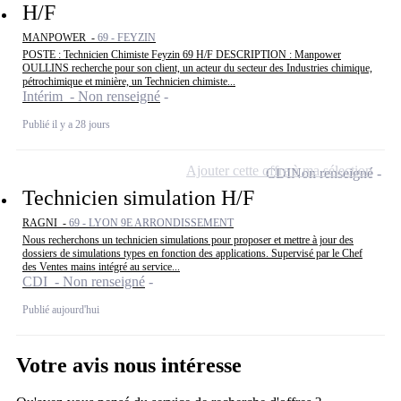
H/F
MANPOWER -
69 - FEYZIN
POSTE : Technicien Chimiste Feyzin 69 H/F DESCRIPTION : Manpower
OULLINS recherche pour son client, un acteur du secteur des Industries chimique,
pétrochimique et minière, un Technicien chimiste...
Intérim - Non renseigné
Publié il y a 28 jours
Ajouter cette offre à ma sélection
CDI
Non renseigné
Technicien simulation H/F
RAGNI -
69 - LYON 9E ARRONDISSEMENT
Nous recherchons un technicien simulations pour proposer et mettre à jour des
dossiers de simulations types en fonction des applications. Supervisé par le Chef
des Ventes mains intégré au service...
CDI - Non renseigné
Publié aujourd'hui
Votre avis nous intéresse