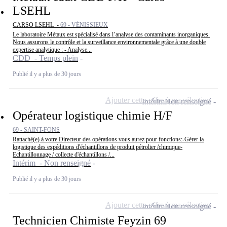
LSEHL
CARSO LSEHL -
69 - VÉNISSIEUX
Le laboratoire Métaux est spécialisé dans l’analyse des contaminants inorganiques.
Nous assurons le contrôle et la surveillance environnementale grâce à une double
expertise analytique : - Analyse...
CDD - Temps plein
Publié il y a plus de 30 jours
Ajouter cette offre à ma sélection
Intérim
Non renseigné
Opérateur logistique chimie H/F
69 - SAINT-FONS
Rattaché(e) à votre Directeur des opérations vous aurez pour fonctions:-Gérer la
logistique des expéditions d'échantillons de produit pétrolier /chimique-
Echantillonnage / collecte d'échantillons /...
Intérim - Non renseigné
Publié il y a plus de 30 jours
Ajouter cette offre à ma sélection
Intérim
Non renseigné
Technicien Chimiste Feyzin 69