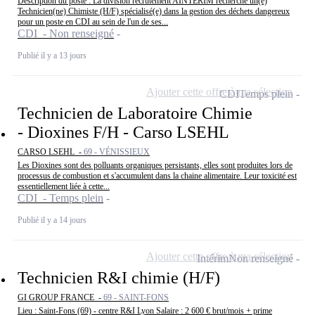
Description du poste : La division recrutement AINTERIM recherche un(e)
Technicien(ne) Chimiste (H/F) spécialisé(e) dans la gestion des déchets dangereux
pour un poste en CDI au sein de l'un de ses...
CDI - Non renseigné
Publié il y a 13 jours
Ajouter cette offre à ma sélection
CDI
Temps plein
Technicien de Laboratoire Chimie
- Dioxines F/H - Carso LSEHL
CARSO LSEHL -
69 - VÉNISSIEUX
Les Dioxines sont des polluants organiques persistants, elles sont produites lors de
processus de combustion et s'accumulent dans la chaine alimentaire. Leur toxicité est
essentiellement liée à cette...
CDI - Temps plein
Publié il y a 14 jours
Ajouter cette offre à ma sélection
Intérim
Non renseigné
Technicien R&I chimie (H/F)
GI GROUP FRANCE -
69 - SAINT-FONS
Lieu : Saint-Fons (69) - centre R&I Lyon Salaire : 2 600 € brut/mois + prime