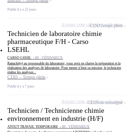
Intérim - Temps plein
Publié il y a 22 jours
Ajouter cette offre à ma sélection
CDD
Temps plein
Technicien de laboratoire chimie
pharmaceutique F/H - Carso
LSEHL
CARSO LSEHL -
69 - VÉNISSIEUX
Rattaché(e) au responsable du laboratoire, vous avez en charge la préparation et la
réalisation des analyses de laboratoire. Pour mener à bien sa mission, le technicien
réalise les analyses...
CDD - Temps plein
Publié il y a 7 jours
Ajouter cette offre à ma sélection
CDI
Non renseigné
Technicien / Technicienne chimie
environnement en industrie (H/F)
ATOUT TRAVAIL TEMPORAIRE -
69 - VÉNISSIEUX