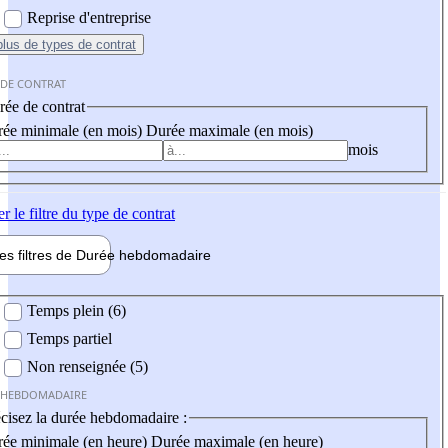
Reprise d'entreprise
plus
de types de contrat
 DE CONTRAT
ée de contrat
ée minimale (en mois)
Durée maximale (en mois)
mois
er
le filtre du type de contrat
les filtres de
Durée hebdo
madaire
 hebdomadaire
Temps plein (6)
Temps partiel
Non renseignée (5)
 HEBDOMADAIRE
cisez la durée hebdomadaire :
ée minimale (en heure)
Durée maximale (en heure)