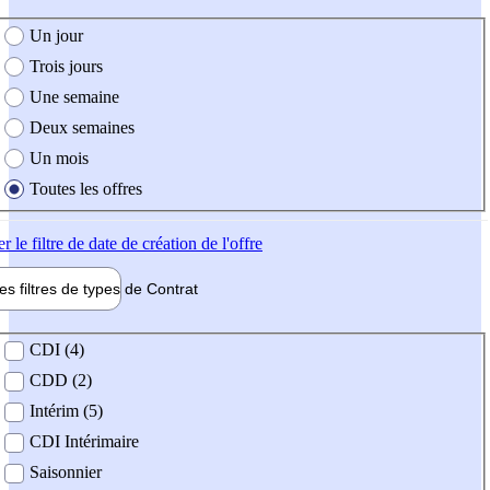
e création de l'offre
Un jour
Trois jours
Une semaine
Deux semaines
Un mois
Toutes les offres
er
le filtre de date de création de l'offre
les filtres de types de
Contrat
de contrat
CDI (4)
CDD (2)
Intérim (5)
CDI Intérimaire
Saisonnier