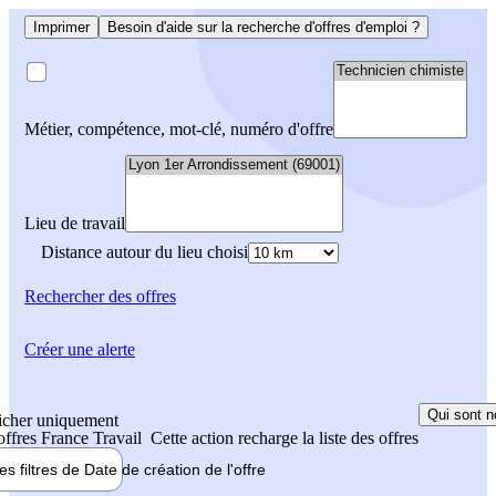
Imprimer
Besoin d'aide sur la recherche d'offres d'emploi ?
Métier, compétence, mot-clé, numéro d'offre
Lieu de travail
Distance autour du lieu choisi
Rechercher
des offres
Créer une alerte
Qui sont n
icher uniquement
 offres France Travail
Cette action recharge la liste des offres
les filtres de
Date de création
de l'offre