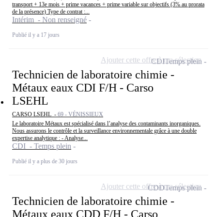
transport + 13e mois + prime vacances + prime variable sur objectifs (3% au prorata
de la présence) Type de contrat :...
Intérim - Non renseigné
Publié il y a 17 jours
Ajouter cette offre à ma sélection
CDI
Temps plein
Technicien de laboratoire chimie -
Métaux eaux CDI F/H - Carso
LSEHL
CARSO LSEHL -
69 - VÉNISSIEUX
Le laboratoire Métaux est spécialisé dans l’analyse des contaminants inorganiques.
Nous assurons le contrôle et la surveillance environnementale grâce à une double
expertise analytique : - Analyse...
CDI - Temps plein
Publié il y a plus de 30 jours
Ajouter cette offre à ma sélection
CDD
Temps plein
Technicien de laboratoire chimie -
Métaux eaux CDD F/H - Carso