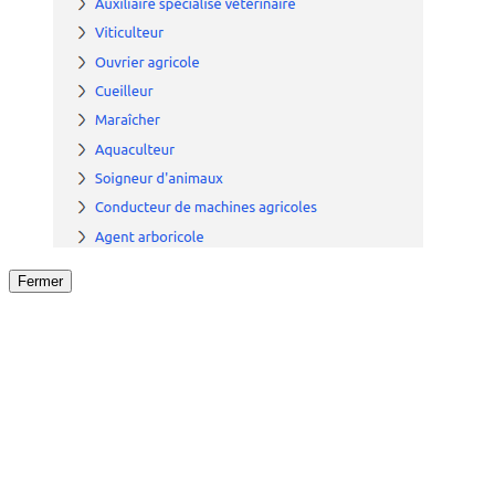
Fermer
Fermer
le détail de l'offre
/
Offre
sur
Offre précéden