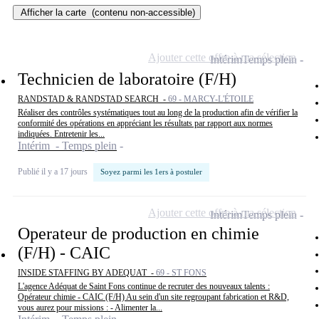
Afficher la carte
(contenu non-accessible)
Ajouter cette offre à ma sélection
Intérim
Temps plein
Technicien de laboratoire (F/H)
RANDSTAD & RANDSTAD SEARCH -
69 - MARCY-L'ÉTOILE
Réaliser des contrôles systématiques tout au long de la production afin de vérifier la
conformité des opérations en appréciant les résultats par rapport aux normes
indiquées. Entretenir les...
Intérim - Temps plein
Publié il y a 17 jours
Soyez parmi les 1ers à postuler
Ajouter cette offre à ma sélection
Intérim
Temps plein
Operateur de production en chimie
(F/H) - CAIC
INSIDE STAFFING BY ADEQUAT -
69 - ST FONS
L'agence Adéquat de Saint Fons continue de recruter des nouveaux talents :
Opérateur chimie - CAIC (F/H) Au sein d'un site regroupant fabrication et R&D,
vous aurez pour missions : - Alimenter la...