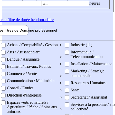
heures
er
le filtre de durée hebdomadaire
les filtres de
Domaine pro
fessionnel
ne professionel
Achats / Comptabilité / Gestion
Industrie (11)
Arts / Artisanat d'art
Informatique /
Télécommunication
Banque / Assurance
Installation / Maintenance
Bâtiment / Travaux Publics
Marketing / Stratégie
Commerce / Vente
commerciale
Communication / Multimédia
Ressources Humaines
Conseil / Etudes
Santé
Direction d'entreprise
Secrétariat / Assistanat
Espaces verts et naturels /
Services à la personne / à l
Agriculture / Pêche / Soins aux
collectivité
animaux