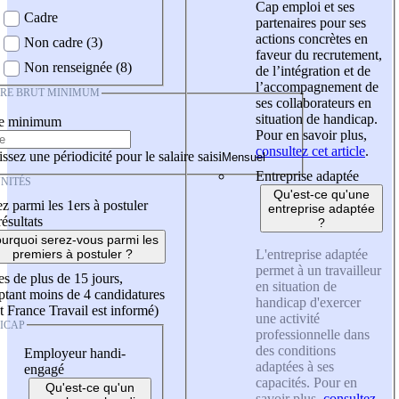
Cap emploi et ses
Cadre
partenaires pour ses
actions concrètes en
Non cadre (3)
faveur du recrutement,
Non renseignée (8)
de l’intégration et de
l’accompagnement de
IRE BRUT MINIMUM
ses collaborateurs en
situation de handicap.
re minimum
Pour en savoir plus,
consultez cet article
.
ssez une périodicité pour le salaire saisi
Entreprise adaptée
NITÉS
Qu'est-ce qu'une
z parmi les 1ers à postuler
entreprise adaptée
résultats
?
urquoi serez-vous parmi les
L'entreprise adaptée
premiers à postuler ?
permet à un travailleur
es de plus de 15 jours,
en situation de
tant moins de 4 candidatures
handicap d'exercer
t France Travail est informé)
une activité
ICAP
professionnelle dans
des conditions
Employeur handi-
adaptées à ses
engagé
capacités. Pour en
Qu'est-ce qu'un
savoir plus,
consultez