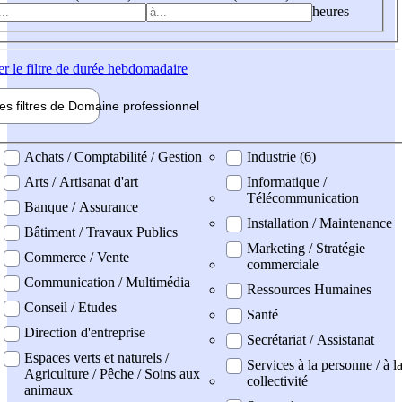
heures
er
le filtre de durée hebdomadaire
les filtres de
Domaine pro
fessionnel
ne professionel
Achats / Comptabilité / Gestion
Industrie (6)
Arts / Artisanat d'art
Informatique /
Télécommunication
Banque / Assurance
Installation / Maintenance
Bâtiment / Travaux Publics
Marketing / Stratégie
Commerce / Vente
commerciale
Communication / Multimédia
Ressources Humaines
Conseil / Etudes
Santé
Direction d'entreprise
Secrétariat / Assistanat
Espaces verts et naturels /
Services à la personne / à l
Agriculture / Pêche / Soins aux
collectivité
animaux