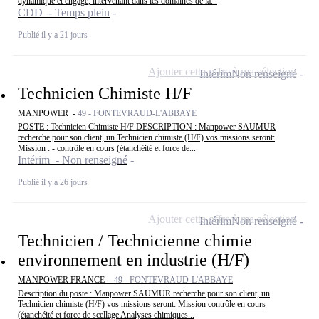
dynamique et engagé, intervenant dans les domaines de la...
CDD - Temps plein
Publié il y a 21 jours
Ajouter cette offre à ma sélection
Intérim
Non renseigné
Technicien Chimiste H/F
MANPOWER -
49 - FONTEVRAUD-L'ABBAYE
POSTE : Technicien Chimiste H/F DESCRIPTION : Manpower SAUMUR
recherche pour son client, un Technicien chimiste (H/F) vos missions seront:
Mission : - contrôle en cours (étanchéité et force de...
Intérim - Non renseigné
Publié il y a 26 jours
Ajouter cette offre à ma sélection
Intérim
Non renseigné
Technicien / Technicienne chimie
environnement en industrie (H/F)
MANPOWER FRANCE -
49 - FONTEVRAUD-L'ABBAYE
Description du poste : Manpower SAUMUR recherche pour son client, un
Technicien chimiste (H/F) vos missions seront: Mission contrôle en cours
(étanchéité et force de scellage Analyses chimiques...