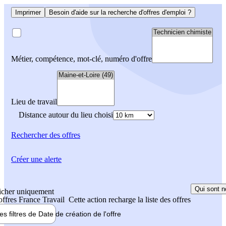
Imprimer
Besoin d'aide sur la recherche d'offres d'emploi ?
Métier, compétence, mot-clé, numéro d'offre
Lieu de travail
Distance autour du lieu choisi
Rechercher
des offres
Créer une alerte
Qui sont n
icher uniquement
 offres France Travail
Cette action recharge la liste des offres
les filtres de
Date de création
de l'offre