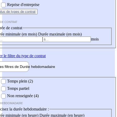
Reprise d'entreprise
plus
de types de contrat
 DE CONTRAT
ée de contrat
ée minimale (en mois)
Durée maximale (en mois)
mois
er
le filtre du type de contrat
les filtres de
Durée hebdo
madaire
 hebdomadaire
Temps plein (2)
Temps partiel
Non renseignée (4)
 HEBDOMADAIRE
cisez la durée hebdomadaire :
ée minimale (en heure)
Durée maximale (en heure)