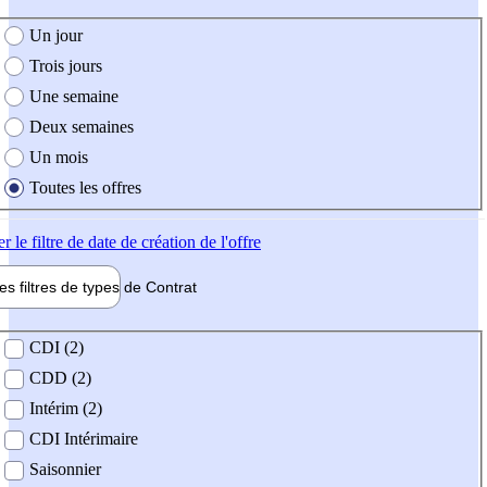
e création de l'offre
Un jour
Trois jours
Une semaine
Deux semaines
Un mois
Toutes les offres
er
le filtre de date de création de l'offre
les filtres de types de
Contrat
de contrat
CDI (2)
CDD (2)
Intérim (2)
CDI Intérimaire
Saisonnier