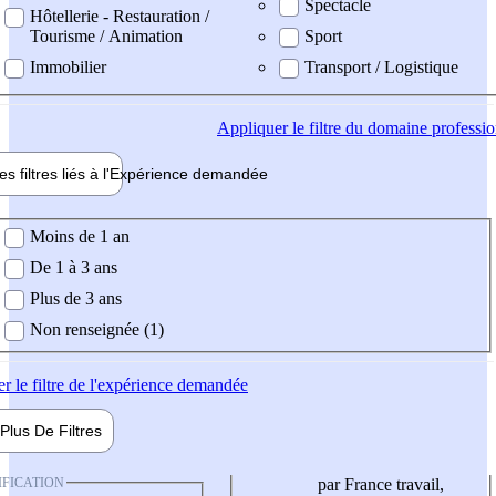
Spectacle
Hôtellerie - Restauration /
Tourisme / Animation
Sport
Immobilier
Transport / Logistique
Appliquer
le filtre du domaine professi
es filtres liés à l'
Expérience
demandée
ience demandée
Moins de 1 an
De 1 à 3 ans
Plus de 3 ans
Non renseignée (1)
er
le filtre de l'expérience demandée
Plus De
Filtres
IFICATION
par France travail,