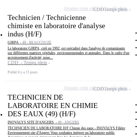
Ajouter cette offre à ma sélection
CDD
Temps plein
Technicien / Technicienne
chimiste en laboratoire d'analyse
indus (H/F)
GIRPA -
49 - BEAUCOUZE
Le laboratoire GIRPA, créé en 1992, est spécialisé dans l'analyse de contaminants
sur différentes matrices végétales, environnementales et animales. Dans le cadre d'un
accroissement d'activité, nous...
CDD - Temps plein
Publié il y a 15 jours
Ajouter cette offre à ma sélection
CDD
Temps plein
TECHNICIEN DE
LABORATOIRE EN CHIMIE
DES EAUX (49) (H/F)
INOVALYS SITE D'ANGERS -
49 - ANGERS
TECHNICIEN DE LABORATOIRE H/F Chimie des eaux - INOVALYS Filière
Environnement site d'Angers Vous souhaitez intégrer un laboratoire public