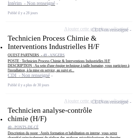
Intérim - Non renseigné
Publié il y a 28 jours
Ajouter cette offre à ma sélection
CDI
Non renseigné
Technicien Process Chimie &
Interventions Industrielles H/F
OUEST PARTNERS -
49 - ANGERS
POSTE : Technicien Process Chimie & Interventions Industrielles H/F
DESCRIPTION : Au sein d'une équipe technique à taille humaine, vous participez à
l'installation, à la mise en service, au suivi et...
CDI - Non renseigné
Publié il y a plus de 30 jours
Ajouter cette offre à ma sélection
CDI
Non renseigné
Technicien analyse-contrôle
chimie (H/F)
49 - PONTS-DE-CÉ
Description du poste : Après formation et habilitation en interne, vous serez
chargé(e) principalement de réaliser des analyses microbiologiques de denrées