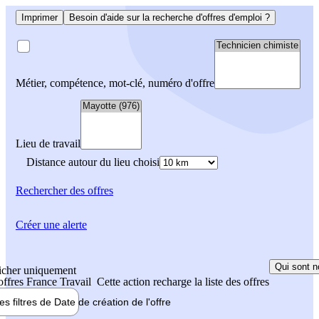
Imprimer
Besoin d'aide sur la recherche d'offres d'emploi ?
Métier, compétence, mot-clé, numéro d'offre
Lieu de travail
Distance autour du lieu choisi
Rechercher
des offres
Créer une alerte
Qui sont n
icher uniquement
 offres France Travail
Cette action recharge la liste des offres
les filtres de
Date de création
de l'offre