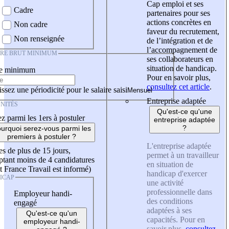
Cap emploi et ses
Cadre
partenaires pour ses
actions concrètes en
Non cadre
faveur du recrutement,
Non renseignée
de l’intégration et de
l’accompagnement de
IRE BRUT MINIMUM
ses collaborateurs en
situation de handicap.
re minimum
Pour en savoir plus,
consultez cet article
.
ssez une périodicité pour le salaire saisi
Entreprise adaptée
NITÉS
Qu'est-ce qu'une
z parmi les 1ers à postuler
entreprise adaptée
?
urquoi serez-vous parmi les
premiers à postuler ?
L'entreprise adaptée
es de plus de 15 jours,
permet à un travailleur
tant moins de 4 candidatures
en situation de
t France Travail est informé)
handicap d'exercer
ICAP
une activité
professionnelle dans
Employeur handi-
des conditions
engagé
adaptées à ses
Qu'est-ce qu'un
capacités. Pour en
employeur handi-
savoir plus,
consultez