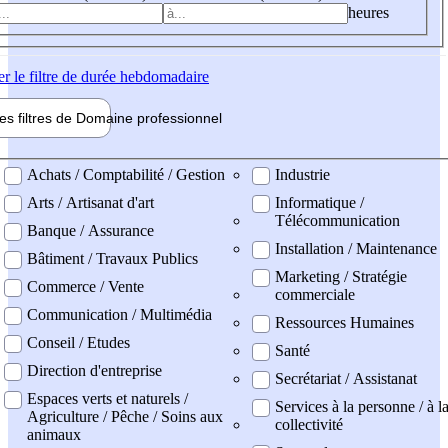
heures
er
le filtre de durée hebdomadaire
les filtres de
Domaine pro
fessionnel
ne professionel
Achats / Comptabilité / Gestion
Industrie
Arts / Artisanat d'art
Informatique /
Télécommunication
Banque / Assurance
Installation / Maintenance
Bâtiment / Travaux Publics
Marketing / Stratégie
Commerce / Vente
commerciale
Communication / Multimédia
Ressources Humaines
Conseil / Etudes
Santé
Direction d'entreprise
Secrétariat / Assistanat
Espaces verts et naturels /
Services à la personne / à l
Agriculture / Pêche / Soins aux
collectivité
animaux