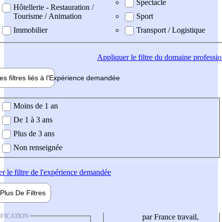
Spectacle
Hôtellerie - Restauration /
Tourisme / Animation
Sport
Immobilier
Transport / Logistique
Appliquer
le filtre du domaine professi
es filtres liés à l'
Expérience
demandée
ience demandée
Moins de 1 an
De 1 à 3 ans
Plus de 3 ans
Non renseignée
er
le filtre de l'expérience demandée
Plus De
Filtres
IFICATION
par France travail,