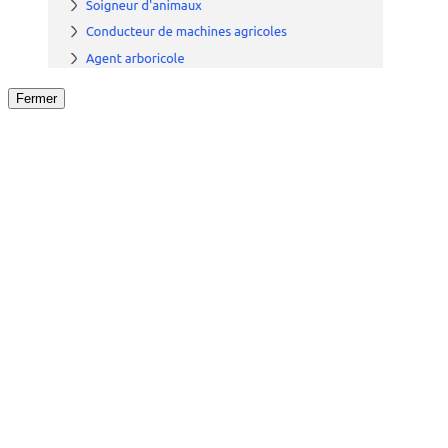
Fermer
Fermer
le détail de l'offre
/
Offre
sur
Offre précéden