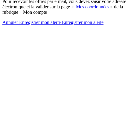
Pour recevoir les offres par e-mail, vous devez saisir votre adresse
électronique et la valider sur la page «
Mes coordonnées
» de la
rubrique « Mon compte »
Annuler
Enregistrer mon alerte
Enregistrer
mon alerte