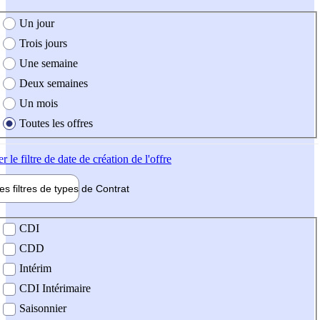
e création de l'offre
Un jour
Trois jours
Une semaine
Deux semaines
Un mois
Toutes les offres
er
le filtre de date de création de l'offre
les filtres de types de
Contrat
de contrat
CDI
CDD
Intérim
CDI Intérimaire
Saisonnier