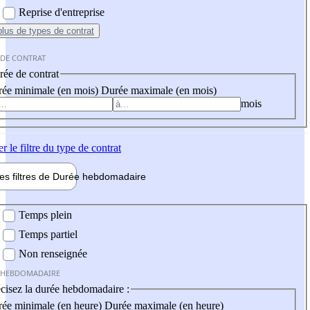
Reprise d'entreprise
plus
de types de contrat
 DE CONTRAT
ée de contrat
ée minimale (en mois)
Durée maximale (en mois)
mois
er
le filtre du type de contrat
les filtres de
Durée hebdo
madaire
 hebdomadaire
Temps plein
Temps partiel
Non renseignée
 HEBDOMADAIRE
cisez la durée hebdomadaire :
ée minimale (en heure)
Durée maximale (en heure)