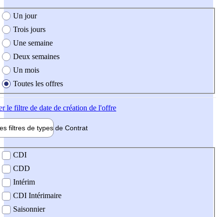
e création de l'offre
Un jour
Trois jours
Une semaine
Deux semaines
Un mois
Toutes les offres
er
le filtre de date de création de l'offre
les filtres de types de
Contrat
de contrat
CDI
CDD
Intérim
CDI Intérimaire
Saisonnier