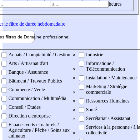
heures
er
le filtre de durée hebdomadaire
les filtres de
Domaine pro
fessionnel
ne professionel
Achats / Comptabilité / Gestion
Industrie
Arts / Artisanat d'art
Informatique /
Télécommunication
Banque / Assurance
Installation / Maintenance
Bâtiment / Travaux Publics
Marketing / Stratégie
Commerce / Vente
commerciale
Communication / Multimédia
Ressources Humaines
Conseil / Etudes
Santé
Direction d'entreprise
Secrétariat / Assistanat
Espaces verts et naturels /
Services à la personne / à l
Agriculture / Pêche / Soins aux
collectivité
animaux