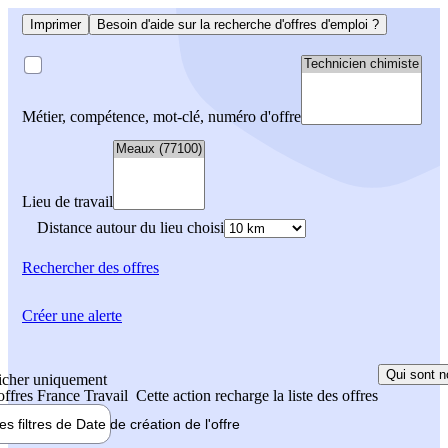
Imprimer
Besoin d'aide sur la recherche d'offres d'emploi ?
Métier, compétence, mot-clé, numéro d'offre
Lieu de travail
Distance autour du lieu choisi
Rechercher
des offres
Créer une alerte
Qui sont n
icher uniquement
 offres France Travail
Cette action recharge la liste des offres
les filtres de
Date de création
de l'offre