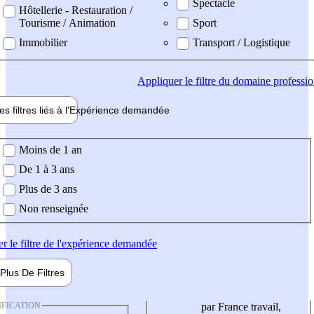
Spectacle
Hôtellerie - Restauration /
Tourisme / Animation
Sport
Immobilier
Transport / Logistique
Appliquer
le filtre du domaine professi
es filtres liés à l'
Expérience
demandée
ience demandée
Moins de 1 an
De 1 à 3 ans
Plus de 3 ans
Non renseignée
er
le filtre de l'expérience demandée
Plus De
Filtres
IFICATION
par France travail,