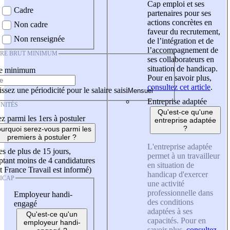
Cap emploi et ses
Cadre
partenaires pour ses
actions concrètes en
Non cadre
faveur du recrutement,
Non renseignée
de l’intégration et de
l’accompagnement de
IRE BRUT MINIMUM
ses collaborateurs en
situation de handicap.
re minimum
Pour en savoir plus,
consultez cet article
.
ssez une périodicité pour le salaire saisi
Entreprise adaptée
NITÉS
Qu'est-ce qu'une
z parmi les 1ers à postuler
entreprise adaptée
?
urquoi serez-vous parmi les
premiers à postuler ?
L'entreprise adaptée
es de plus de 15 jours,
permet à un travailleur
tant moins de 4 candidatures
en situation de
t France Travail est informé)
handicap d'exercer
ICAP
une activité
professionnelle dans
Employeur handi-
des conditions
engagé
adaptées à ses
Qu'est-ce qu'un
capacités. Pour en
employeur handi-
savoir plus,
consultez