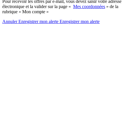
Pour recevoir les offres par e-mail, vous devez saisir votre adresse
électronique et la valider sur la page «
Mes coordonnées
» de la
rubrique « Mon compte »
Annuler
Enregistrer mon alerte
Enregistrer
mon alerte