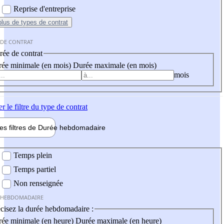
Reprise d'entreprise
plus
de types de contrat
 DE CONTRAT
ée de contrat
ée minimale (en mois)
Durée maximale (en mois)
mois
er
le filtre du type de contrat
les filtres de
Durée hebdo
madaire
 hebdomadaire
Temps plein
Temps partiel
Non renseignée
 HEBDOMADAIRE
cisez la durée hebdomadaire :
ée minimale (en heure)
Durée maximale (en heure)