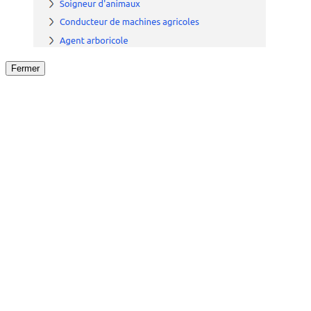
Fermer
Fermer
le détail de l'offre
/
Offre
sur
Offre précéden