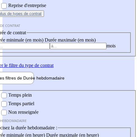
Reprise d'entreprise
plus
de types de contrat
 DE CONTRAT
ée de contrat
ée minimale (en mois)
Durée maximale (en mois)
mois
er
le filtre du type de contrat
les filtres de
Durée hebdo
madaire
 hebdomadaire
Temps plein
Temps partiel
Non renseignée
 HEBDOMADAIRE
cisez la durée hebdomadaire :
ée minimale (en heure)
Durée maximale (en heure)