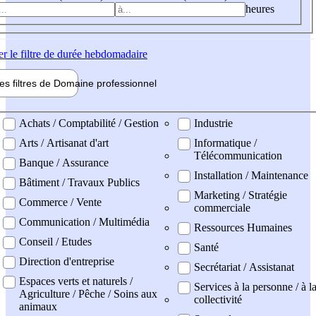
heures
er
le filtre de durée hebdomadaire
les filtres de
Domaine pro
fessionnel
ne professionel
Achats / Comptabilité / Gestion
Industrie
Arts / Artisanat d'art
Informatique /
Télécommunication
Banque / Assurance
Installation / Maintenance
Bâtiment / Travaux Publics
Marketing / Stratégie
Commerce / Vente
commerciale
Communication / Multimédia
Ressources Humaines
Conseil / Etudes
Santé
Direction d'entreprise
Secrétariat / Assistanat
Espaces verts et naturels /
Services à la personne / à l
Agriculture / Pêche / Soins aux
collectivité
animaux