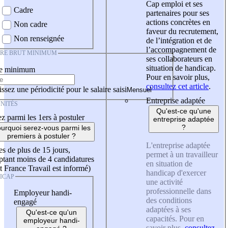
Cap emploi et ses
Cadre
partenaires pour ses
actions concrètes en
Non cadre
faveur du recrutement,
Non renseignée
de l’intégration et de
l’accompagnement de
IRE BRUT MINIMUM
ses collaborateurs en
situation de handicap.
re minimum
Pour en savoir plus,
consultez cet article
.
ssez une périodicité pour le salaire saisi
Entreprise adaptée
NITÉS
Qu'est-ce qu'une
z parmi les 1ers à postuler
entreprise adaptée
?
urquoi serez-vous parmi les
premiers à postuler ?
L'entreprise adaptée
es de plus de 15 jours,
permet à un travailleur
tant moins de 4 candidatures
en situation de
t France Travail est informé)
handicap d'exercer
ICAP
une activité
professionnelle dans
Employeur handi-
des conditions
engagé
adaptées à ses
Qu'est-ce qu'un
capacités. Pour en
employeur handi-
savoir plus,
consultez