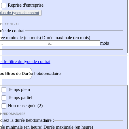
Reprise d'entreprise
plus
de types de contrat
 DE CONTRAT
ée de contrat
ée minimale (en mois)
Durée maximale (en mois)
mois
er
le filtre du type de contrat
les filtres de
Durée hebdo
madaire
 hebdomadaire
Temps plein
Temps partiel
Non renseignée (2)
 HEBDOMADAIRE
cisez la durée hebdomadaire :
ée minimale (en heure)
Durée maximale (en heure)