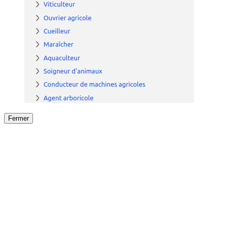
Fermer
Fermer
le détail de l'offre
/
Offre
sur
Offre précéden