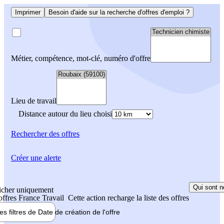
Imprimer
Besoin d'aide sur la recherche d'offres d'emploi ?
Métier, compétence, mot-clé, numéro d'offre
Lieu de travail
Distance autour du lieu choisi
Rechercher
des offres
Créer une alerte
Qui sont n
icher uniquement
 offres France Travail
Cette action recharge la liste des offres
les filtres de
Date de création
de l'offre