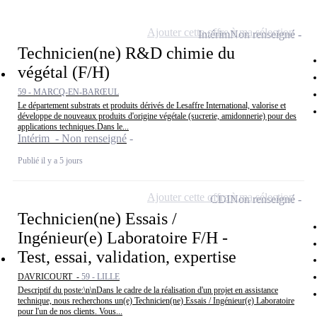
Ajouter cette offre à ma sélection
Intérim
Non renseigné
Technicien(ne) R&D chimie du
végétal (F/H)
59 - MARCQ-EN-BARŒUL
Le département substrats et produits dérivés de Lesaffre International, valorise et
développe de nouveaux produits d'origine végétale (sucrerie, amidonnerie) pour des
applications techniques.Dans le...
Intérim - Non renseigné
Publié il y a 5 jours
Ajouter cette offre à ma sélection
CDI
Non renseigné
Technicien(ne) Essais /
Ingénieur(e) Laboratoire F/H -
Test, essai, validation, expertise
DAVRICOURT -
59 - LILLE
Descriptif du poste:\n\nDans le cadre de la réalisation d'un projet en assistance
technique, nous recherchons un(e) Technicien(ne) Essais / Ingénieur(e) Laboratoire
pour l'un de nos clients. Vous...