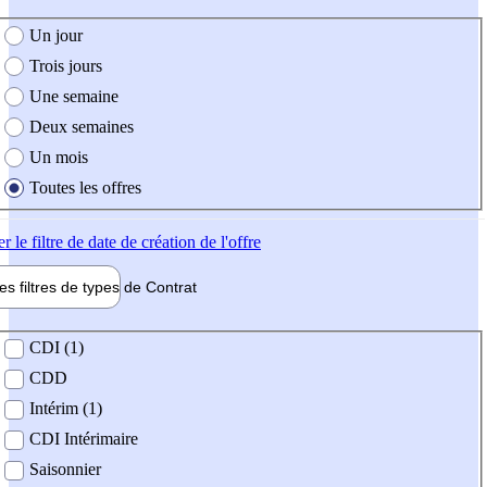
e création de l'offre
Un jour
Trois jours
Une semaine
Deux semaines
Un mois
Toutes les offres
er
le filtre de date de création de l'offre
les filtres de types de
Contrat
de contrat
CDI (1)
CDD
Intérim (1)
CDI Intérimaire
Saisonnier