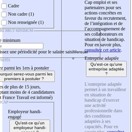
Cap emploi et ses
Cadre
partenaires pour ses
actions concrètes en
Non cadre (1)
faveur du recrutement,
Non renseignée (1)
de l’intégration et de
l’accompagnement de
IRE BRUT MINIMUM
ses collaborateurs en
situation de handicap.
re minimum
Pour en savoir plus,
consultez cet article
.
ssez une périodicité pour le salaire saisi
Entreprise adaptée
NITÉS
Qu'est-ce qu'une
z parmi les 1ers à postuler
entreprise adaptée
?
urquoi serez-vous parmi les
premiers à postuler ?
L'entreprise adaptée
es de plus de 15 jours,
permet à un travailleur
tant moins de 4 candidatures
en situation de
t France Travail est informé)
handicap d'exercer
ICAP
une activité
professionnelle dans
Employeur handi-
des conditions
engagé
adaptées à ses
Qu'est-ce qu'un
capacités. Pour en
employeur handi-
savoir plus,
consultez