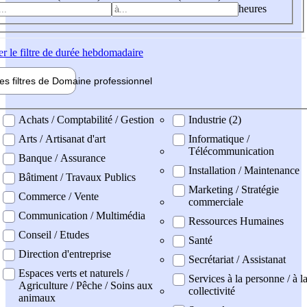
heures
er
le filtre de durée hebdomadaire
les filtres de
Domaine pro
fessionnel
ne professionel
Achats / Comptabilité / Gestion
Industrie (2)
Arts / Artisanat d'art
Informatique /
Télécommunication
Banque / Assurance
Installation / Maintenance
Bâtiment / Travaux Publics
Marketing / Stratégie
Commerce / Vente
commerciale
Communication / Multimédia
Ressources Humaines
Conseil / Etudes
Santé
Direction d'entreprise
Secrétariat / Assistanat
Espaces verts et naturels /
Services à la personne / à l
Agriculture / Pêche / Soins aux
collectivité
animaux