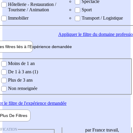
Spectacle
Hôtellerie - Restauration /
Tourisme / Animation
Sport
Immobilier
Transport / Logistique
Appliquer
le filtre du domaine professi
es filtres liés à l'
Expérience
demandée
ience demandée
Moins de 1 an
De 1 à 3 ans (1)
Plus de 3 ans
Non renseignée
er
le filtre de l'expérience demandée
Plus De
Filtres
IFICATION
par France travail,