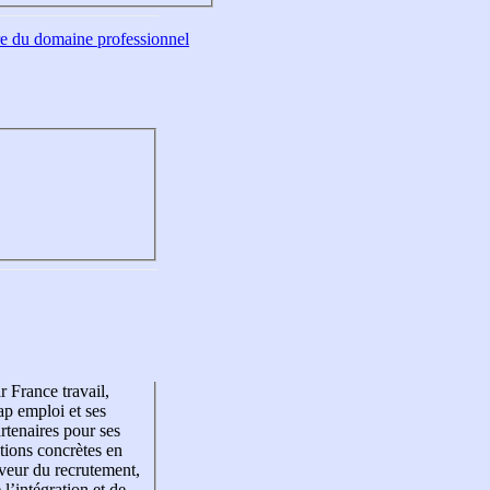
tre du domaine professionnel
r France travail,
p emploi et ses
rtenaires pour ses
tions concrètes en
veur du recrutement,
 l’intégration et de