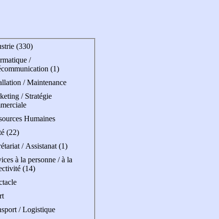
strie (330)
rmatique /
écommunication (1)
allation / Maintenance
eting / Stratégie
merciale
sources Humaines
é (22)
étariat / Assistanat (1)
ices à la personne / à la
ectivité (14)
ctacle
rt
sport / Logistique