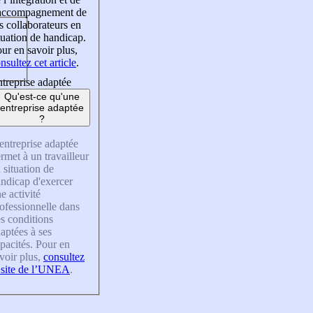
’accompagnement de
s collaborateurs en
tuation de handicap.
ur en savoir plus,
nsultez cet article
.
treprise adaptée
Qu'est-ce qu'une
entreprise adaptée
?
entreprise adaptée
rmet à un travailleur
 situation de
ndicap d'exercer
e activité
ofessionnelle dans
s conditions
aptées à ses
pacités. Pour en
voir plus,
consultez
 site de l’UNEA
.