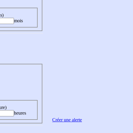
s)
mois
ure)
heures
Créer une alerte