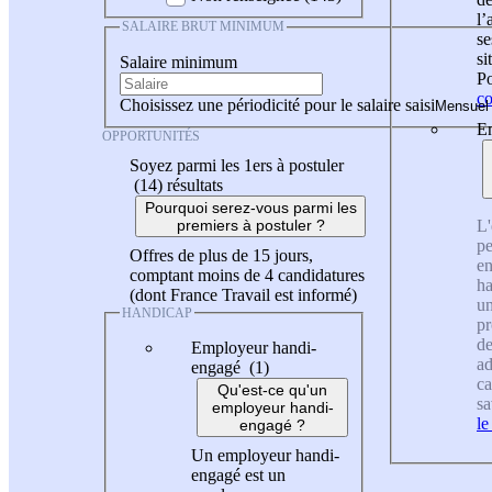
l
SALAIRE BRUT MINIMUM
se
si
Salaire minimum
Po
co
Choisissez une périodicité pour le salaire saisi
En
OPPORTUNITÉS
Soyez parmi les 1ers à postuler
(14)
résultats
Pourquoi serez-vous parmi les
L'
premiers à postuler ?
pe
Offres de plus de 15 jours,
en
comptant moins de 4 candidatures
ha
(dont France Travail est informé)
un
HANDICAP
pr
de
Employeur handi-
ad
engagé (1)
ca
Qu'est-ce qu'un
sa
employeur handi-
le
engagé ?
Un employeur handi-
engagé est un