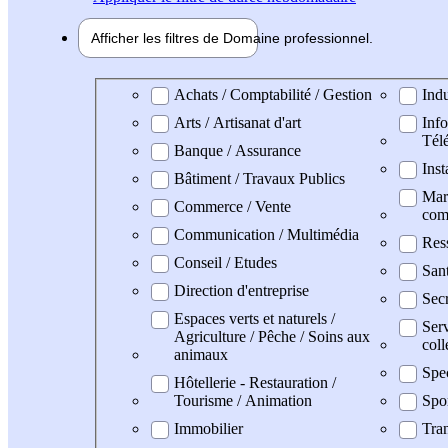
Afficher les filtres de
Domaine pro
fessionnel
Domaine professionel
Achats / Comptabilité / Gestion
Indu
Arts / Artisanat d'art
Info
Tél
Banque / Assurance
Inst
Bâtiment / Travaux Publics
Mark
Commerce / Vente
com
Communication / Multimédia
Res
Conseil / Etudes
Sant
Direction d'entreprise
Secr
Espaces verts et naturels /
Serv
Agriculture / Pêche / Soins aux
coll
animaux
Spe
Hôtellerie - Restauration /
Tourisme / Animation
Spo
Immobilier
Tran