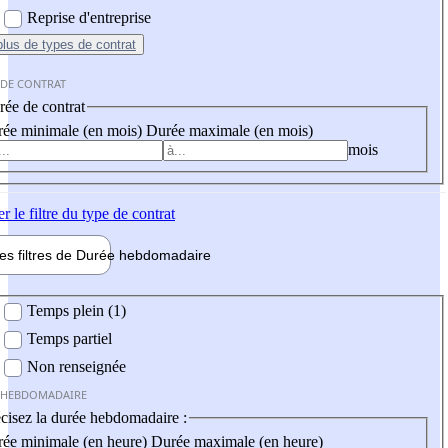
Reprise d'entreprise
plus
de types de contrat
 DE CONTRAT
ée de contrat
ée minimale (en mois)
Durée maximale (en mois)
mois
er
le filtre du type de contrat
les filtres de
Durée hebdo
madaire
 hebdomadaire
Temps plein (1)
Temps partiel
Non renseignée
 HEBDOMADAIRE
cisez la durée hebdomadaire :
ée minimale (en heure)
Durée maximale (en heure)