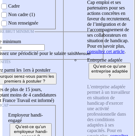
Cap emploi et ses
Cadre
partenaires pour ses
actions concrètes en
Non cadre (1)
faveur du recrutement,
Non renseignée
de l’intégration et de
l’accompagnement de
IRE BRUT MINIMUM
ses collaborateurs en
situation de handicap.
re minimum
Pour en savoir plus,
consultez cet article
.
ssez une périodicité pour le salaire saisi
Entreprise adaptée
NITÉS
Qu'est-ce qu'une
z parmi les 1ers à postuler
entreprise adaptée
?
urquoi serez-vous parmi les
premiers à postuler ?
L'entreprise adaptée
es de plus de 15 jours,
permet à un travailleur
tant moins de 4 candidatures
en situation de
t France Travail est informé)
handicap d'exercer
ICAP
une activité
professionnelle dans
Employeur handi-
des conditions
engagé
adaptées à ses
Qu'est-ce qu'un
capacités. Pour en
employeur handi-
savoir plus,
consultez