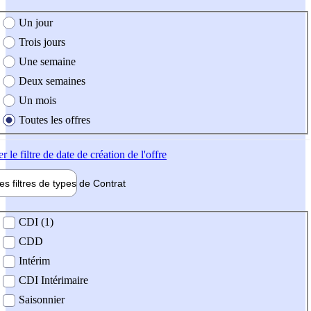
e création de l'offre
Un jour
Trois jours
Une semaine
Deux semaines
Un mois
Toutes les offres
er
le filtre de date de création de l'offre
les filtres de types de
Contrat
de contrat
CDI (1)
CDD
Intérim
CDI Intérimaire
Saisonnier