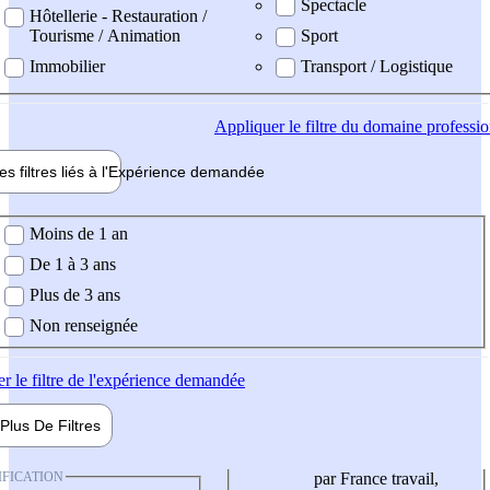
Spectacle
Hôtellerie - Restauration /
Tourisme / Animation
Sport
Immobilier
Transport / Logistique
Appliquer
le filtre du domaine professi
es filtres liés à l'
Expérience
demandée
ience demandée
Moins de 1 an
De 1 à 3 ans
Plus de 3 ans
Non renseignée
er
le filtre de l'expérience demandée
Plus De
Filtres
IFICATION
par France travail,