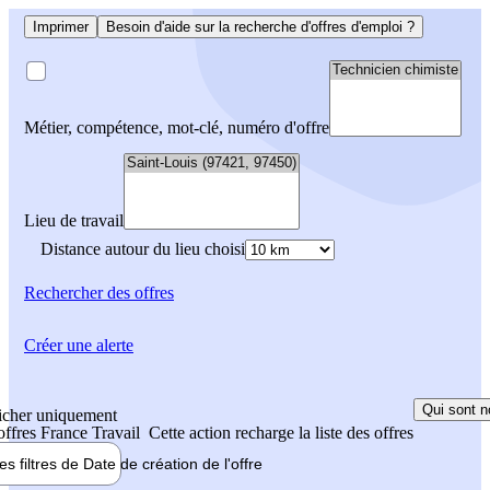
Imprimer
Besoin d'aide sur la recherche d'offres d'emploi ?
Métier, compétence, mot-clé, numéro d'offre
Lieu de travail
Distance autour du lieu choisi
Rechercher
des offres
Créer une alerte
Qui sont n
icher uniquement
 offres France Travail
Cette action recharge la liste des offres
les filtres de
Date de création
de l'offre