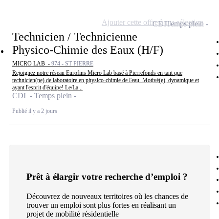
Ajouter cette offre à ma sélection
CDI
Temps plein
Technicien / Technicienne
Physico-Chimie des Eaux (H/F)
MICRO LAB -
974 - ST PIERRE
Rejoignez notre réseau Eurofins Micro Lab basé à Pierrefonds en tant que
technicien(ne) de laboratoire en physico-chimie de l'eau. Motivé(e), dynamique et
ayant l'esprit d'équipe! Le/La...
CDI - Temps plein
Publié il y a 2 jours
Prêt à élargir votre recherche d’emploi ?
Découvrez de nouveaux territoires où les chances de
trouver un emploi sont plus fortes en réalisant un
projet de mobilité résidentielle