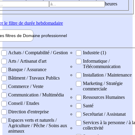
heures
er
le filtre de durée hebdomadaire
les filtres de
Domaine pro
fessionnel
ne professionel
Achats / Comptabilité / Gestion
Industrie (1)
Arts / Artisanat d'art
Informatique /
Télécommunication
Banque / Assurance
Installation / Maintenance
Bâtiment / Travaux Publics
Marketing / Stratégie
Commerce / Vente
commerciale
Communication / Multimédia
Ressources Humaines
Conseil / Etudes
Santé
Direction d'entreprise
Secrétariat / Assistanat
Espaces verts et naturels /
Services à la personne / à l
Agriculture / Pêche / Soins aux
collectivité
animaux