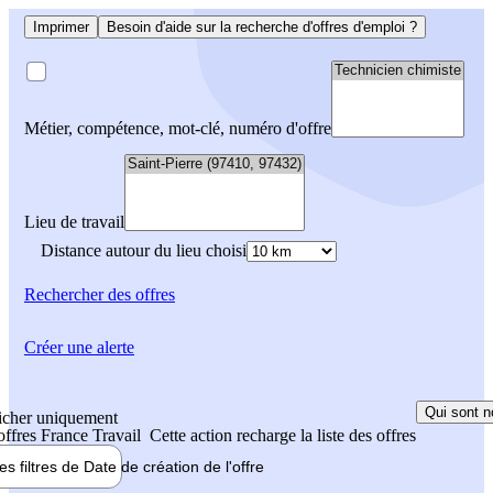
Imprimer
Besoin d'aide sur la recherche d'offres d'emploi ?
Métier, compétence, mot-clé, numéro d'offre
Lieu de travail
Distance autour du lieu choisi
Rechercher
des offres
Créer une alerte
Qui sont n
icher uniquement
 offres France Travail
Cette action recharge la liste des offres
les filtres de
Date de création
de l'offre