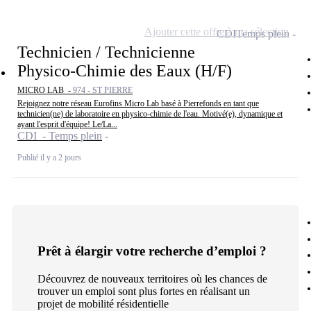
Ajouter cette offre à ma sélection
CDI
Temps plein
Technicien / Technicienne
Physico-Chimie des Eaux (H/F)
MICRO LAB -
974 - ST PIERRE
Rejoignez notre réseau Eurofins Micro Lab basé à Pierrefonds en tant que
technicien(ne) de laboratoire en physico-chimie de l'eau. Motivé(e), dynamique et
ayant l'esprit d'équipe! Le/La...
CDI - Temps plein
Publié il y a 2 jours
Prêt à élargir votre recherche d’emploi ?
Découvrez de nouveaux territoires où les chances de
trouver un emploi sont plus fortes en réalisant un
projet de mobilité résidentielle