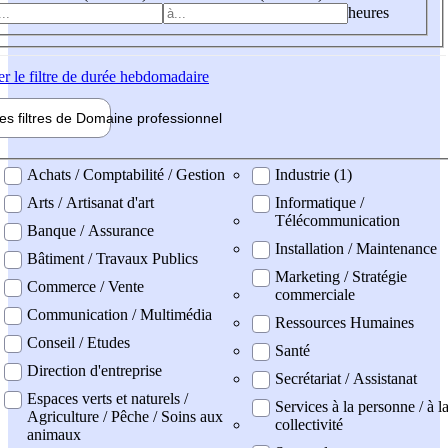
heures
er
le filtre de durée hebdomadaire
les filtres de
Domaine pro
fessionnel
ne professionel
Achats / Comptabilité / Gestion
Industrie (1)
Arts / Artisanat d'art
Informatique /
Télécommunication
Banque / Assurance
Installation / Maintenance
Bâtiment / Travaux Publics
Marketing / Stratégie
Commerce / Vente
commerciale
Communication / Multimédia
Ressources Humaines
Conseil / Etudes
Santé
Direction d'entreprise
Secrétariat / Assistanat
Espaces verts et naturels /
Services à la personne / à l
Agriculture / Pêche / Soins aux
collectivité
animaux