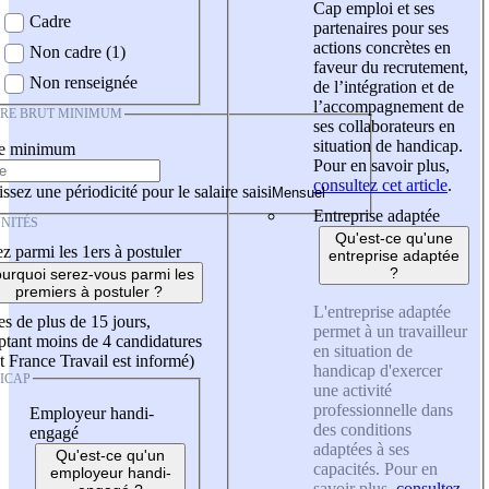
Cap emploi et ses
Cadre
partenaires pour ses
actions concrètes en
Non cadre (1)
faveur du recrutement,
Non renseignée
de l’intégration et de
l’accompagnement de
IRE BRUT MINIMUM
ses collaborateurs en
situation de handicap.
re minimum
Pour en savoir plus,
consultez cet article
.
ssez une périodicité pour le salaire saisi
Entreprise adaptée
NITÉS
Qu'est-ce qu'une
z parmi les 1ers à postuler
entreprise adaptée
?
urquoi serez-vous parmi les
premiers à postuler ?
L'entreprise adaptée
es de plus de 15 jours,
permet à un travailleur
tant moins de 4 candidatures
en situation de
t France Travail est informé)
handicap d'exercer
ICAP
une activité
professionnelle dans
Employeur handi-
des conditions
engagé
adaptées à ses
Qu'est-ce qu'un
capacités. Pour en
employeur handi-
savoir plus,
consultez