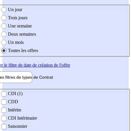
e création de l'offre
Un jour
Trois jours
Une semaine
Deux semaines
Un mois
Toutes les offres
er
le filtre de date de création de l'offre
les filtres de types de
Contrat
de contrat
CDI (1)
CDD
Intérim
CDI Intérimaire
Saisonnier