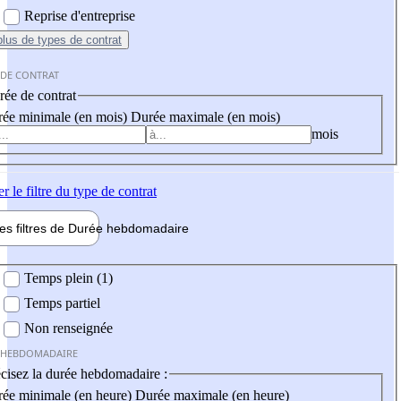
Reprise d'entreprise
plus
de types de contrat
 DE CONTRAT
ée de contrat
ée minimale (en mois)
Durée maximale (en mois)
mois
er
le filtre du type de contrat
les filtres de
Durée hebdo
madaire
 hebdomadaire
Temps plein (1)
Temps partiel
Non renseignée
 HEBDOMADAIRE
cisez la durée hebdomadaire :
ée minimale (en heure)
Durée maximale (en heure)