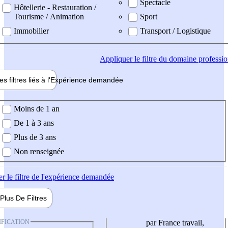
Spectacle
Hôtellerie - Restauration /
Tourisme / Animation
Sport
Immobilier
Transport / Logistique
Appliquer
le filtre du domaine professi
es filtres liés à l'
Expérience
demandée
ience demandée
Moins de 1 an
De 1 à 3 ans
Plus de 3 ans
Non renseignée
er
le filtre de l'expérience demandée
Plus De
Filtres
IFICATION
par France travail,