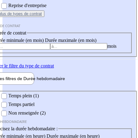
Reprise d'entreprise
plus
de types de contrat
 DE CONTRAT
ée de contrat
ée minimale (en mois)
Durée maximale (en mois)
mois
er
le filtre du type de contrat
les filtres de
Durée hebdo
madaire
 hebdomadaire
Temps plein (1)
Temps partiel
Non renseignée (2)
 HEBDOMADAIRE
cisez la durée hebdomadaire :
ée minimale (en heure)
Durée maximale (en heure)