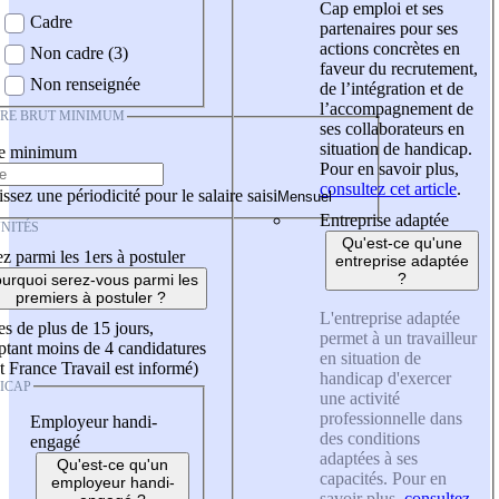
Cap emploi et ses
Cadre
partenaires pour ses
actions concrètes en
Non cadre (3)
faveur du recrutement,
Non renseignée
de l’intégration et de
l’accompagnement de
IRE BRUT MINIMUM
ses collaborateurs en
situation de handicap.
re minimum
Pour en savoir plus,
consultez cet article
.
ssez une périodicité pour le salaire saisi
Entreprise adaptée
NITÉS
Qu'est-ce qu'une
z parmi les 1ers à postuler
entreprise adaptée
?
urquoi serez-vous parmi les
premiers à postuler ?
L'entreprise adaptée
es de plus de 15 jours,
permet à un travailleur
tant moins de 4 candidatures
en situation de
t France Travail est informé)
handicap d'exercer
ICAP
une activité
professionnelle dans
Employeur handi-
des conditions
engagé
adaptées à ses
Qu'est-ce qu'un
capacités. Pour en
employeur handi-
savoir plus,
consultez