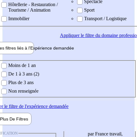
Spectacle
Hôtellerie - Restauration /
Tourisme / Animation
Sport
Immobilier
Transport / Logistique
Appliquer
le filtre du domaine professi
es filtres liés à l'
Expérience
demandée
ience demandée
Moins de 1 an
De 1 à 3 ans (2)
Plus de 3 ans
Non renseignée
er
le filtre de l'expérience demandée
Plus De
Filtres
IFICATION
par France travail,