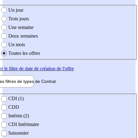
e création de l'offre
Un jour
Trois jours
Une semaine
Deux semaines
Un mois
Toutes les offres
er
le filtre de date de création de l'offre
les filtres de types de
Contrat
de contrat
CDI (1)
CDD
Intérim (2)
CDI Intérimaire
Saisonnier