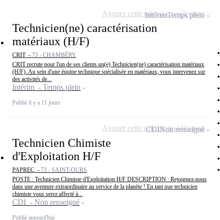
Ajouter cette offre à ma sélection
Intérim
Temps plein
Technicien(ne) caractérisation
matériaux (H/F)
CRIT -
73 - CHAMBÉRY
CRIT recrute pour l'un de ses clients un(e) Technicien(ne) caractérisation matériaux
(H/F). Au sein d'une équipe technique spécialisée en matériaux, vous intervenez sur
des activités de...
Intérim - Temps plein
Publié il y a 11 jours
Ajouter cette offre à ma sélection
CDI
Non renseigné
Technicien Chimiste
d'Exploitation H/F
PAPREC -
73 - SAINT-OURS
POSTE : Technicien Chimiste d'Exploitation H/F DESCRIPTION : Rejoignez-nous
dans une aventure extraordinaire au service de la planète ! En tant que technicien
chimiste vous serez affecté à...
CDI - Non renseigné
Publié aujourd'hui