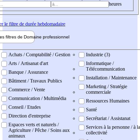
heures
er
le filtre de durée hebdomadaire
les filtres de
Domaine pro
fessionnel
ne professionel
Achats / Comptabilité / Gestion
Industrie (3)
Arts / Artisanat d'art
Informatique /
Télécommunication
Banque / Assurance
Installation / Maintenance
Bâtiment / Travaux Publics
Marketing / Stratégie
Commerce / Vente
commerciale
Communication / Multimédia
Ressources Humaines
Conseil / Etudes
Santé
Direction d'entreprise
Secrétariat / Assistanat
Espaces verts et naturels /
Services à la personne / à l
Agriculture / Pêche / Soins aux
collectivité
animaux