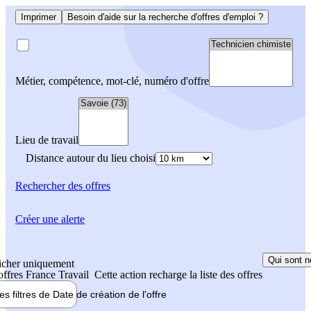
Imprimer
Besoin d'aide sur la recherche d'offres d'emploi ?
Métier, compétence, mot-clé, numéro d'offre
Lieu de travail
Distance autour du lieu choisi
Rechercher
des offres
Créer une alerte
Qui sont n
icher uniquement
 offres France Travail
Cette action recharge la liste des offres
les filtres de
Date de création
de l'offre