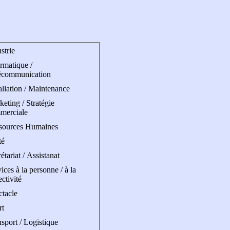
strie
rmatique /
écommunication
allation / Maintenance
eting / Stratégie
merciale
sources Humaines
té
étariat / Assistanat
ices à la personne / à la
ectivité
ctacle
rt
sport / Logistique