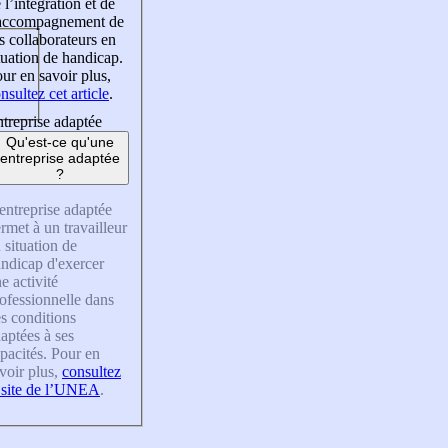
 l’intégration et de
’accompagnement de
s collaborateurs en
tuation de handicap.
ur en savoir plus,
nsultez cet article
.
treprise adaptée
Qu'est-ce qu'une
entreprise adaptée
?
entreprise adaptée
rmet à un travailleur
 situation de
ndicap d'exercer
e activité
ofessionnelle dans
s conditions
aptées à ses
pacités. Pour en
voir plus,
consultez
 site de l’UNEA
.