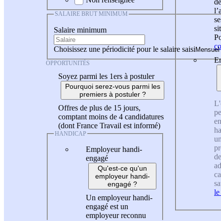
de
l
SALAIRE BRUT MINIMUM
se
si
Salaire minimum
Po
co
Choisissez une périodicité pour le salaire saisi
En
OPPORTUNITÉS
Soyez parmi les 1ers à postuler
Pourquoi serez-vous parmi les
premiers à postuler ?
L'
Offres de plus de 15 jours,
pe
comptant moins de 4 candidatures
en
(dont France Travail est informé)
ha
HANDICAP
un
pr
Employeur handi-
de
engagé
ad
Qu'est-ce qu'un
ca
employeur handi-
sa
engagé ?
le
Un employeur handi-
engagé est un
employeur reconnu