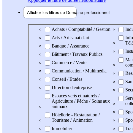
Appliquer
le filtre de durée hebdomadaire
Afficher les filtres de
Domaine pro
fessionnel
Domaine professionel
Achats / Comptabilité / Gestion
Indu
Arts / Artisanat d'art
Info
Tél
Banque / Assurance
Inst
Bâtiment / Travaux Publics
Mark
Commerce / Vente
com
Communication / Multimédia
Res
Conseil / Etudes
San
Direction d'entreprise
Secr
Espaces verts et naturels /
Serv
Agriculture / Pêche / Soins aux
coll
animaux
Spe
Hôtellerie - Restauration /
Tourisme / Animation
Spo
Immobilier
Tran