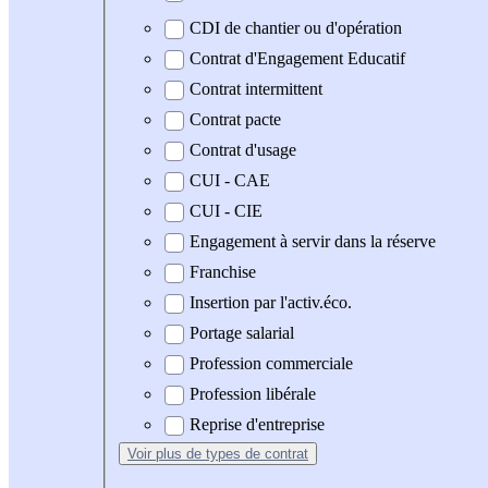
CDI de chantier ou d'opération
Contrat d'Engagement Educatif
Contrat intermittent
Contrat pacte
Contrat d'usage
CUI - CAE
CUI - CIE
Engagement à servir dans la réserve
Franchise
Insertion par l'activ.éco.
Portage salarial
Profession commerciale
Profession libérale
Reprise d'entreprise
Voir plus
de types de contrat