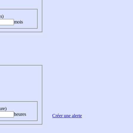
s)
mois
ure)
heures
Créer une alerte