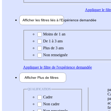
Appliquer
le fil
Afficher les filtres liés à l'
Expérience
demandée
Expérience demandée
Moins de 1 an
De 1 à 3 ans
Plus de 3 ans
Non renseignée
Appliquer
le filtre de l'expérience demandée
Afficher
Plus de
filtres
QUALIFICATION
pa
Ca
Cadre
pa
ac
Non cadre
fa
Non renseignée